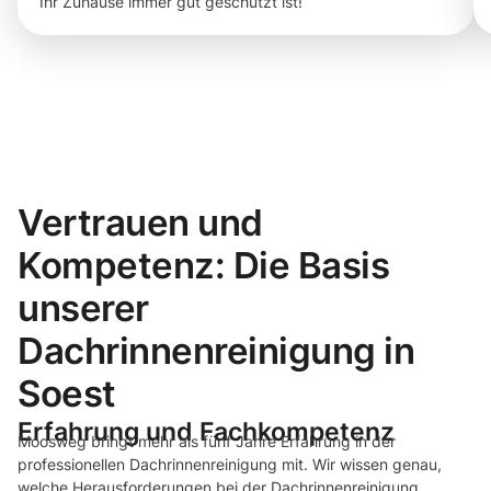
Ihr Zuhause immer gut geschützt ist!
Vertrauen und
Kompetenz: Die Basis
unserer
Dachrinnenreinigung in
Soest
Erfahrung und Fachkompetenz
Moosweg bringt mehr als fünf Jahre Erfahrung in der
professionellen Dachrinnenreinigung mit. Wir wissen genau,
welche Herausforderungen bei der Dachrinnenreinigung