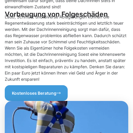
gemeinsam dafür sorgen, dass deine Dachrinnen stets in
einwandfreiem Zustand sind!
Vorbeugung von Folgeschäden
Laub, Schmutz und diverse Ablagerungen können die
Regenentwässerung stark beeinträchtigen und letztlich teuer
werden. Mit der Dachrinnenreinigung sorgt man dafür, dass
das Regenwasser problemlos abfließen kann. Dadurch schützt
man sein Zuhause vor Schimmel und Feuchtigkeitsschäden.
Wenn Sie als Eigentümer hohe Folgekosten vermeiden
möchten, ist die Dachrinnenreinigung Soest eine lohnenswerte
Investition. Es ist einfach, präventiv zu handeln, anstatt später
mit kostspieligen Reparaturen zu kämpfen. Denken Sie daran:
Ein paar Euro jetzt können Ihnen viel Geld und Ärger in der
Zukunft ersparen!
Kostenloses Beratung