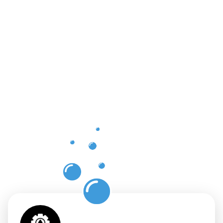
Die
Vorteile
einer
professione
Dachrinnenr
in Soest
mit
Moosweg