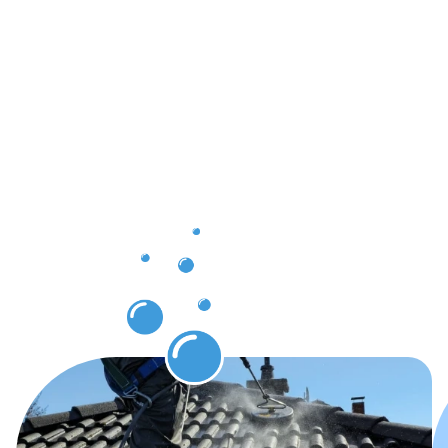
Ergebnisse,
die Sie
nach der
Dachrinnenr
Soest
erwarten
dürfen