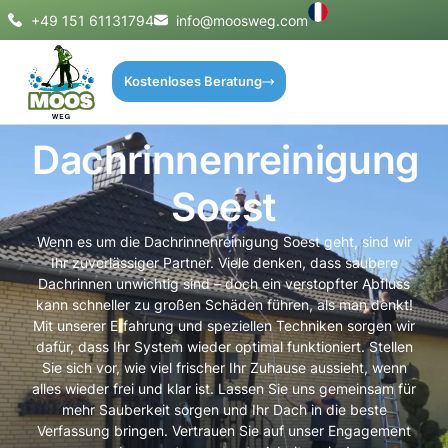
+49 151 61131794
info@moosweg.com
Kostenloses Beratung
Dachrinnenreinigung
Soest
Wenn es um die Dachrinnenreinigung Soest geht, sind wir
Ihr zuverlässiger Partner. Viele denken, dass saubere
Dachrinnen unwichtig sind – doch ein verstopfter Abfluss
kann schneller zu großen Schäden führen, als man denkt!
Mit unserer Erfahrung und speziellen Techniken sorgen wir
dafür, dass Ihr System wieder optimal funktioniert. Stellen
Sie sich vor, wie viel frischer Ihr Zuhause aussieht, wenn
alles wieder frei und klar ist. Lassen Sie uns gemeinsam für
mehr Sauberkeit sorgen und Ihr Dach in die beste
Verfassung bringen. Vertrauen Sie auf unser Engagement