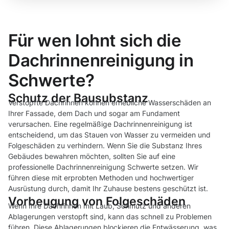
Für wen lohnt sich die
Dachrinnenreinigung in
Schwerte?
Schutz der Bausubstanz
Verstopfte Dachrinnen können erhebliche Wasserschäden an
Ihrer Fassade, dem Dach und sogar am Fundament
verursachen. Eine regelmäßige Dachrinnenreinigung ist
entscheidend, um das Stauen von Wasser zu vermeiden und
Folgeschäden zu verhindern. Wenn Sie die Substanz Ihres
Gebäudes bewahren möchten, sollten Sie auf eine
professionelle Dachrinnenreinigung Schwerte setzen. Wir
führen diese mit erprobten Methoden und hochwertiger
Ausrüstung durch, damit Ihr Zuhause bestens geschützt ist.
Vorbeugung von Folgeschäden
Wenn Ihre Dachrinnen mit Laub, Schmutz und anderen
Ablagerungen verstopft sind, kann das schnell zu Problemen
führen. Diese Ablagerungen blockieren die Entwässerung, was