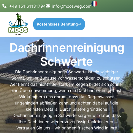
+49 151 61131794
info@moosweg.com
Kostenloses Beratung
Dachrinnenreinigung
Schwerte
Die Dachrinnenreinigung in Schwerte ist ein wichtiger
Schritt, um Ihr Zuhause vor Wasserschäden zu schützen.
Wer kennt das nicht? Bei starkem Regen bildet sich schnell
eine Überschwemmung, wenn die Dachrinne verstopft ist.
Wir kümmern uns darum, dass das Regenwasser
ungehindert abfließen kann und achten dabei auf die
kleinsten Details. Durch unsere gründliche
Dachrinnenreinigung in Schwerte sorgen wir dafür, dass
Ihre Dachrinnen wieder zuverlässig funktionieren.
Vertrauen Sie uns – wir bringen frischen Wind in Ihre