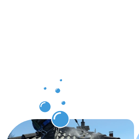
Ergebnisse,
die Sie
nach der
Dachrinnenr
Schwerte
erwarten
können