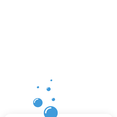
Vorteile
der
professione
Dachrinnenr
in
Schwerte
mit
Moosweg