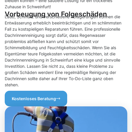
bleiben können – eine saubere Lösung für ein trockenes
Zuhause in Schweinfurt!
Vorbeugung von Folgeschäden
Laub, Schmutz und verschiedene Ablagerungen können die
Entwässerung erheblich beeinträchtigen und im schlimmsten
Fall zu kostspieligen Reparaturen führen. Eine professionelle
Dachrinnenreinigung sorgt dafür, dass Regenwasser
problemlos abfließen kann und schützt somit vor
Schimmelbildung und Feuchtigkeitsschäden. Wenn Sie als
Eigentümer teure Folgekosten vermeiden möchten, ist die
Dachrinnenreinigung in Schweinfurt eine kluge und sinnvolle
Investition. Lassen Sie nicht zu, dass kleine Probleme zu
großen Schäden werden! Eine regelmäßige Reinigung der
Dachrinnen sollte daher auf Ihrer To-Do-Liste ganz oben
stehen.
Kostenloses Beratung