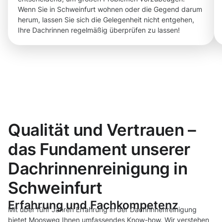
Wenn Sie in Schweinfurt wohnen oder die Gegend darum
herum, lassen Sie sich die Gelegenheit nicht entgehen,
Ihre Dachrinnen regelmäßig überprüfen zu lassen!
Qualität und Vertrauen –
das Fundament unserer
Dachrinnenreinigung in
Schweinfurt
Erfahrung und Fachkompetenz
Mit über fünf Jahren Erfahrung in der Dachrinnenreinigung
bietet Moosweg Ihnen umfassendes Know-how. Wir verstehen