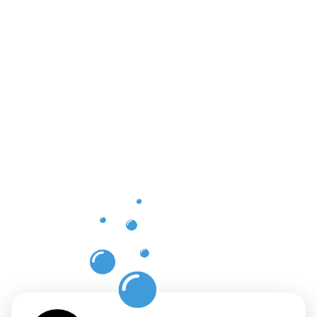
Vorteile
einer
professione
Dachrinnenr
in
Schweinfur