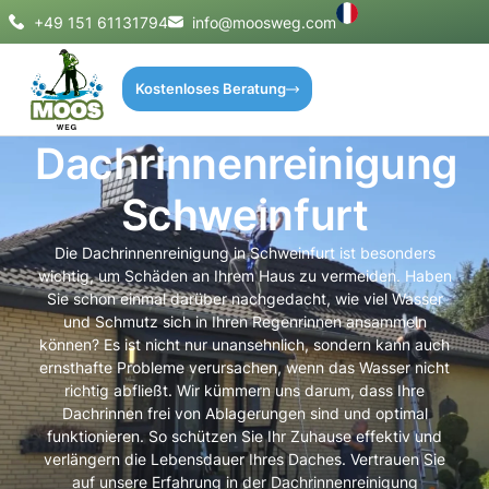
+49 151 61131794
info@moosweg.com
Kostenloses Beratung
Dachrinnenreinigung
Schweinfurt
Die Dachrinnenreinigung in Schweinfurt ist besonders
wichtig, um Schäden an Ihrem Haus zu vermeiden. Haben
Sie schon einmal darüber nachgedacht, wie viel Wasser
und Schmutz sich in Ihren Regenrinnen ansammeln
können? Es ist nicht nur unansehnlich, sondern kann auch
ernsthafte Probleme verursachen, wenn das Wasser nicht
richtig abfließt. Wir kümmern uns darum, dass Ihre
Dachrinnen frei von Ablagerungen sind und optimal
funktionieren. So schützen Sie Ihr Zuhause effektiv und
verlängern die Lebensdauer Ihres Daches. Vertrauen Sie
auf unsere Erfahrung in der Dachrinnenreinigung