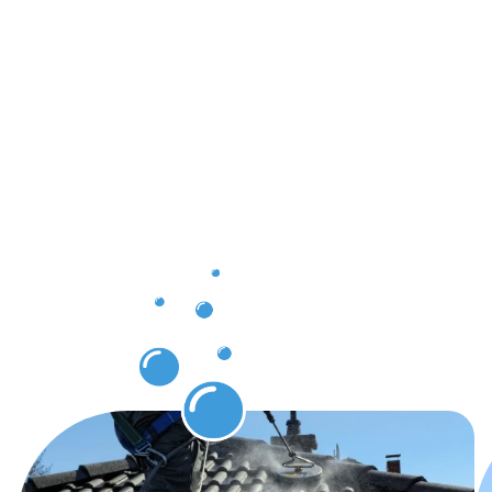
Ergebnisse,
die Sie
nach der
Dachrinnenr
in
Schweinfur
erwarten
dürfen