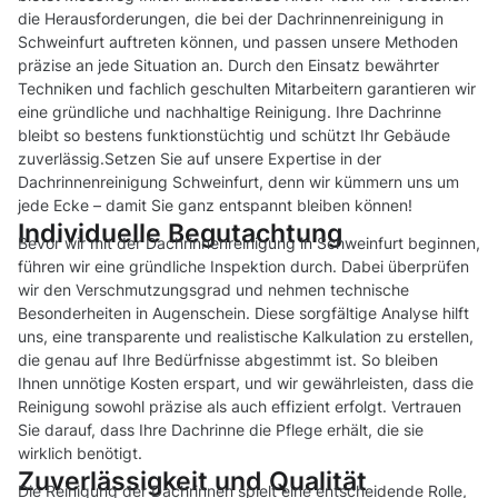
die Herausforderungen, die bei der Dachrinnenreinigung in
Schweinfurt auftreten können, und passen unsere Methoden
präzise an jede Situation an. Durch den Einsatz bewährter
Techniken und fachlich geschulten Mitarbeitern garantieren wir
eine gründliche und nachhaltige Reinigung. Ihre Dachrinne
bleibt so bestens funktionstüchtig und schützt Ihr Gebäude
zuverlässig.Setzen Sie auf unsere Expertise in der
Dachrinnenreinigung Schweinfurt, denn wir kümmern uns um
jede Ecke – damit Sie ganz entspannt bleiben können!
Individuelle Begutachtung
Bevor wir mit der Dachrinnenreinigung in Schweinfurt beginnen,
führen wir eine gründliche Inspektion durch. Dabei überprüfen
wir den Verschmutzungsgrad und nehmen technische
Besonderheiten in Augenschein. Diese sorgfältige Analyse hilft
uns, eine transparente und realistische Kalkulation zu erstellen,
die genau auf Ihre Bedürfnisse abgestimmt ist. So bleiben
Ihnen unnötige Kosten erspart, und wir gewährleisten, dass die
Reinigung sowohl präzise als auch effizient erfolgt. Vertrauen
Sie darauf, dass Ihre Dachrinne die Pflege erhält, die sie
wirklich benötigt.
Zuverlässigkeit und Qualität
Die Reinigung der Dachrinnen spielt eine entscheidende Rolle,