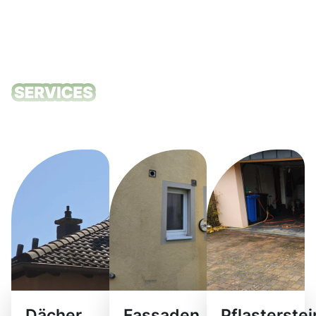
Unsere
Reinigungsdie
Dächer
Fassaden
Pflasterste