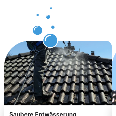
Dachrinnenr
Schwalmtal
zugutekom
Saubere Entwässerung