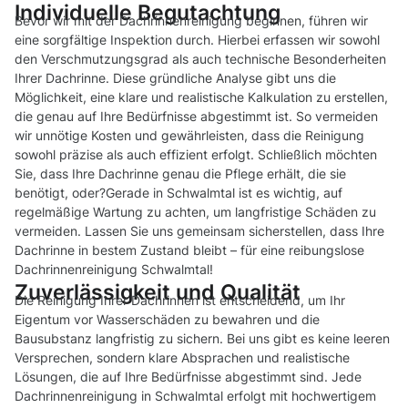
Individuelle Begutachtung
Bevor wir mit der Dachrinnenreinigung beginnen, führen wir
eine sorgfältige Inspektion durch. Hierbei erfassen wir sowohl
den Verschmutzungsgrad als auch technische Besonderheiten
Ihrer Dachrinne. Diese gründliche Analyse gibt uns die
Möglichkeit, eine klare und realistische Kalkulation zu erstellen,
die genau auf Ihre Bedürfnisse abgestimmt ist. So vermeiden
wir unnötige Kosten und gewährleisten, dass die Reinigung
sowohl präzise als auch effizient erfolgt. Schließlich möchten
Sie, dass Ihre Dachrinne genau die Pflege erhält, die sie
benötigt, oder?Gerade in Schwalmtal ist es wichtig, auf
regelmäßige Wartung zu achten, um langfristige Schäden zu
vermeiden. Lassen Sie uns gemeinsam sicherstellen, dass Ihre
Dachrinne in bestem Zustand bleibt – für eine reibungslose
Dachrinnenreinigung Schwalmtal!
Zuverlässigkeit und Qualität
Die Reinigung Ihrer Dachrinnen ist entscheidend, um Ihr
Eigentum vor Wasserschäden zu bewahren und die
Bausubstanz langfristig zu sichern. Bei uns gibt es keine leeren
Versprechen, sondern klare Absprachen und realistische
Lösungen, die auf Ihre Bedürfnisse abgestimmt sind. Jede
Dachrinnenreinigung in Schwalmtal erfolgt mit hochwertigem