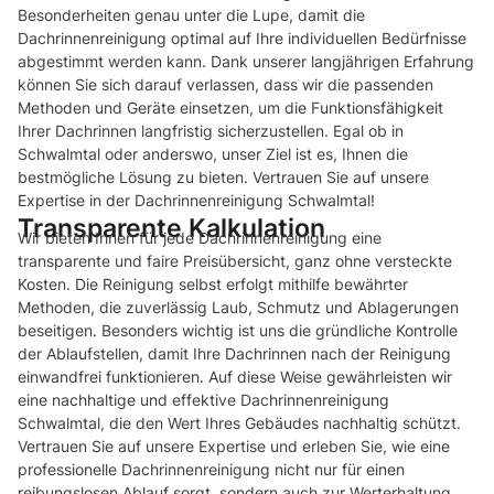
Besonderheiten genau unter die Lupe, damit die
Dachrinnenreinigung optimal auf Ihre individuellen Bedürfnisse
abgestimmt werden kann. Dank unserer langjährigen Erfahrung
können Sie sich darauf verlassen, dass wir die passenden
Methoden und Geräte einsetzen, um die Funktionsfähigkeit
Ihrer Dachrinnen langfristig sicherzustellen. Egal ob in
Schwalmtal oder anderswo, unser Ziel ist es, Ihnen die
bestmögliche Lösung zu bieten. Vertrauen Sie auf unsere
Expertise in der Dachrinnenreinigung Schwalmtal!
Transparente Kalkulation
Wir bieten Ihnen für jede Dachrinnenreinigung eine
transparente und faire Preisübersicht, ganz ohne versteckte
Kosten. Die Reinigung selbst erfolgt mithilfe bewährter
Methoden, die zuverlässig Laub, Schmutz und Ablagerungen
beseitigen. Besonders wichtig ist uns die gründliche Kontrolle
der Ablaufstellen, damit Ihre Dachrinnen nach der Reinigung
einwandfrei funktionieren. Auf diese Weise gewährleisten wir
eine nachhaltige und effektive Dachrinnenreinigung
Schwalmtal, die den Wert Ihres Gebäudes nachhaltig schützt.
Vertrauen Sie auf unsere Expertise und erleben Sie, wie eine
professionelle Dachrinnenreinigung nicht nur für einen
reibungslosen Ablauf sorgt, sondern auch zur Werterhaltung