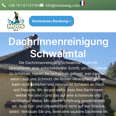
+49 151 61131794
info@moosweg.com
Kostenloses Beratung
Dachrinnenreinigung
Schwalmtal
Die Dachrinnenreinigung Schwalmtal ist ein oft
übersehener, aber entscheidender Schritt, um Ihr Zuhause
zu schützen. Haben Sie sich jemals gefragt, was passiert,
wenn Laub und Schmutz die Rinnen verstopfen? Wasser
kann nicht abfließen und verursacht Schäden an Dach
und Fassade. Wir sorgen dafür, dass Ihre Dachrinnen
wieder frei sind – und das auf eine schonende und
nachhaltige Weise. Mit unserer Erfahrung gewährleisten
wir, dass Erd- und Umweltschutz nicht auf der Strecke
bleibt. Vertrauen Sie uns, denn eine saubere Dachrinne ist