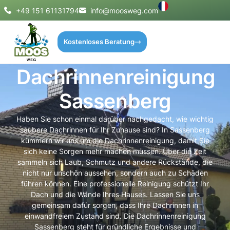
+49 151 61131794
info@moosweg.com
Kostenloses Beratung
Dachrinnenreinigung
Sassenberg
Haben Sie schon einmal darüber nachgedacht, wie wichtig
saubere Dachrinnen für Ihr Zuhause sind? In Sassenberg
kümmern wir uns um die Dachrinnenreinigung, damit Sie
sich keine Sorgen mehr machen müssen. Über die Zeit
sammeln sich Laub, Schmutz und andere Rückstände, die
nicht nur unschön aussehen, sondern auch zu Schäden
führen können. Eine professionelle Reinigung schützt Ihr
Dach und die Wände Ihres Hauses. Lassen Sie uns
gemeinsam dafür sorgen, dass Ihre Dachrinnen in
einwandfreiem Zustand sind. Die Dachrinnenreinigung
Sassenberg steht für gründliche Ergebnisse und