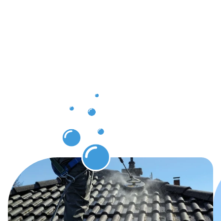
Ergebnisse,
die Sie
nach der
Dachrinnenr
Sassenberg
erwarten
dürfen.