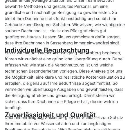
gezielt an die jeweilige Situation an. Unser Team setzt auf
bewährte Methoden und geschultes Personal, um eine
gründliche und nachhaltige Reinigung zu gewährleisten. So
bleibt Ihre Dachrinne stets funktionstüchtig und schützt Ihr
Gebäude zuverlässig vor Schäden. Wir wissen, wie wichtig eine
saubere Dachrinne ist – sie ist das Rückgrat eines gut
gepflegten Hauses. Lassen Sie uns gemeinsam dafür sorgen,
dass Ihre Dachrinnen in Sassenberg immer einwandfrei sind!
Individuelle Begutachtung
Bevor wir mit der Dachrinnenreinigung Sassenberg beginnen,
führen wir zunächst eine gründliche Überprüfung durch. Dabei
erfassen wir, wie stark die Verschmutzung ist und welche
technischen Besonderheiten vorliegen. Diese Analyse gibt uns
die Möglichkeit, eine klare und realistische Kostenkalkulation zu
erstellen, die genau auf Ihre Bedürfnisse abgestimmt ist. So
vermeiden wir überflüssige Ausgaben und gewährleisten, dass
die Reinigung effektiv und genau erfolgt. Damit stellen wir
sicher, dass Ihre Dachrinne die Pflege erhält, die sie wirklich
benötigt.
Zuverlässigkeit und Qualität
Dachrinnenreinigung Sassenberg ist der Schlüssel zum Schutz
Ihrer Immobilie vor Wasserschäden und zur langfristigen
Erhaltung der Bausubstanz. Wir kämpfen nicht nur mit leeren