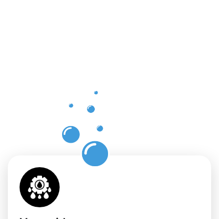
Vorteile
einer
professione
Dachrinnenr
in
Sassenberg