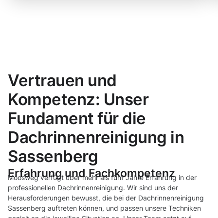
Vertrauen und
Kompetenz: Unser
Fundament für die
Dachrinnenreinigung in
Sassenberg
Erfahrung und Fachkompetenz
Moosweg verfügt über mehr als fünf Jahre Erfahrung in der
professionellen Dachrinnenreinigung. Wir sind uns der
Herausforderungen bewusst, die bei der Dachrinnenreinigung
Sassenberg auftreten können, und passen unsere Techniken