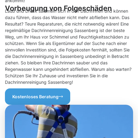
ankommt!
Vorbeugung von Folgeschäden
Laub und Dreck sammeln sich in den Dachrinnen und können
dazu führen, dass das Wasser nicht mehr abfließen kann. Das
Resultat? Teure Reparaturen, die nicht notwendig wären! Eine
regelmäßige Dachrinnenreinigung Sassenberg ist der beste
Weg, um Ihr Haus vor Schimmel und Feuchtigkeitsschäden zu
schützen. Wenn Sie als Eigentümer auf der Suche nach einer
sinnvollen Investition sind, die Folgekosten fernhält, sollten Sie
die Dachrinnenreinigung in Sassenberg unbedingt in Betracht
ziehen. So bleiben Ihre Dachrinnen sauber und das
Regenwasser kann ungehindert abfließen. Warum also warten?
Schützen Sie Ihr Zuhause und investieren Sie in die
Dachrinnenreinigung Sassenberg!
Kostenloses Beratung