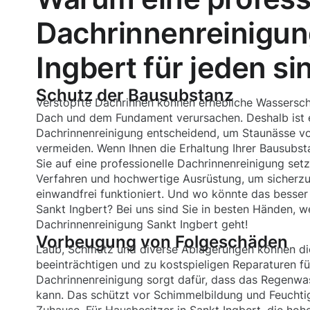
Dachrinnenreinigun
Ingbert für jeden sin
Schutz der Bausubstanz
Verstopfte Dachrinnen können erhebliche Wassersc
Dach und dem Fundament verursachen. Deshalb ist 
Dachrinnenreinigung entscheidend, um Staunässe 
vermeiden. Wenn Ihnen die Erhaltung Ihrer Bausubsta
Sie auf eine professionelle Dachrinnenreinigung se
Verfahren und hochwertige Ausrüstung, um sicherzus
einwandfrei funktioniert. Und wo könnte das besser
Sankt Ingbert? Bei uns sind Sie in besten Händen, 
Dachrinnenreinigung Sankt Ingbert geht!
Vorbeugung von Folgeschäden
Laub, Schmutz und diverse Ablagerungen können di
beeinträchtigen und zu kostspieligen Reparaturen fü
Dachrinnenreinigung sorgt dafür, dass das Regenwa
kann. Das schützt vor Schimmelbildung und Feuchti