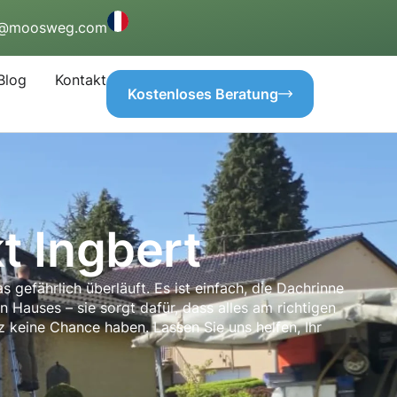
o@moosweg.com
Blog
Kontakt
Kostenloses Beratung
t Ingbert
gefährlich überläuft. Es ist einfach, die Dachrinne
n Hauses – sie sorgt dafür, dass alles am richtigen
 keine Chance haben. Lassen Sie uns helfen, Ihr