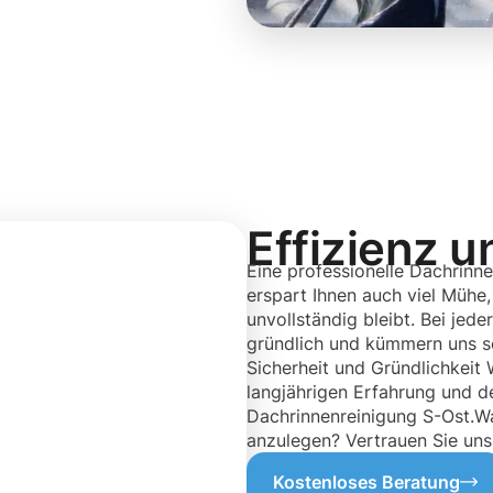
Effizienz u
Eine professionelle Dachrinne
erspart Ihnen auch viel Mühe, 
unvollständig bleibt. Bei jede
gründlich und kümmern uns s
Sicherheit und Gründlichkeit
langjährigen Erfahrung und d
Dachrinnenreinigung S-Ost.Wa
anzulegen? Vertrauen Sie uns 
Kostenloses Beratung