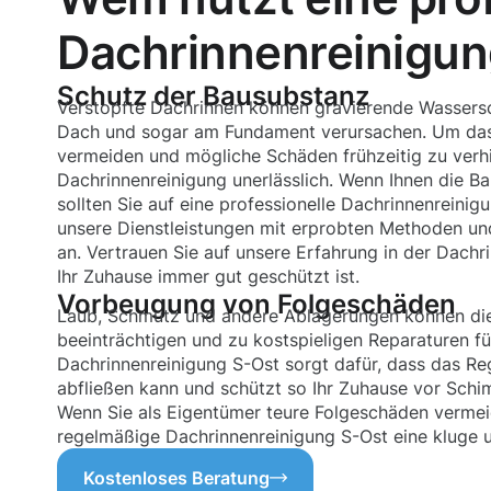
Dachrinnenreinigun
Schutz der Bausubstanz
Verstopfte Dachrinnen können gravierende Wassers
Dach und sogar am Fundament verursachen. Um das
vermeiden und mögliche Schäden frühzeitig zu verhi
Dachrinnenreinigung unerlässlich. Wenn Ihnen die B
sollten Sie auf eine professionelle Dachrinnenreinig
unsere Dienstleistungen mit erprobten Methoden u
an. Vertrauen Sie auf unsere Erfahrung in der Dachr
Ihr Zuhause immer gut geschützt ist.
Vorbeugung von Folgeschäden
Laub, Schmutz und andere Ablagerungen können di
beeinträchtigen und zu kostspieligen Reparaturen fü
Dachrinnenreinigung S-Ost sorgt dafür, dass das R
abfließen kann und schützt so Ihr Zuhause vor Sch
Wenn Sie als Eigentümer teure Folgeschäden vermei
regelmäßige Dachrinnenreinigung S-Ost eine kluge u
Kostenloses Beratung