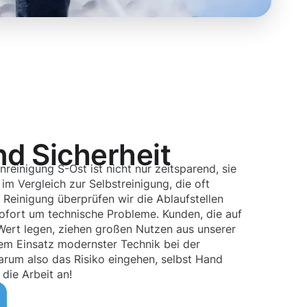
nd Sicherheit
nreinigung S-Ost ist nicht nur zeitsparend, sie
im Vergleich zur Selbstreinigung, die oft
r Reinigung überprüfen wir die Ablaufstellen
ofort um technische Probleme. Kunden, die auf
 Wert legen, ziehen großen Nutzen aus unserer
em Einsatz modernster Technik bei der
rum also das Risiko eingehen, selbst Hand
die Arbeit an!