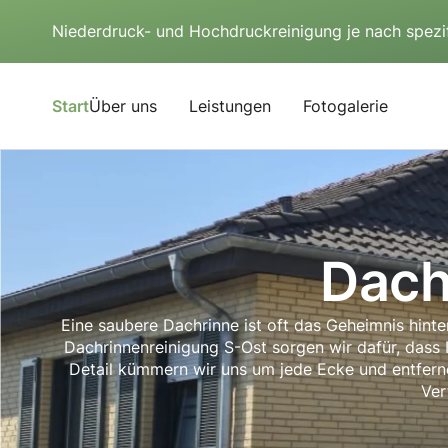
Niederdruck- und Hochdruckreinigung je nach spezi
Start
Über uns
Leistungen
Fotogalerie
Dach
Eine saubere Dachrinne ist oft das Geheimnis hint
Dachrinnenreinigung S-Ost sorgen wir dafür, dass I
Detail kümmern wir uns um jede Ecke und entfer
Ver