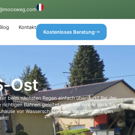
o@moosweg.com
Blog
Kontakt
Kostenloses Beratung
S-Ost
ser beim nächsten Regen einfach überläuft? Bei der
richtigen Bahnen geleitet wird. Mit einem Blick für
 Zuhause vor Wasserschäden und Verschmutzungen.
eht!