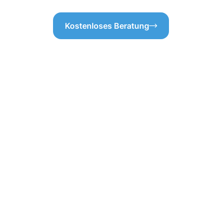
Kostenloses Beratung
professionellen
igung S-Ost durc