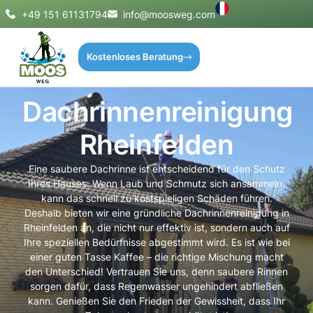
+49 151 61131794
info@moosweg.com
Kostenloses Beratung
Dachrinnenreinigung
Rheinfelden
Eine saubere Dachrinne ist entscheidend für den Schutz
Ihres Hauses. Wenn Laub und Schmutz sich ansammeln,
kann das schnell zu kostspieligen Schäden führen.
Deshalb bieten wir eine gründliche Dachrinnenreinigung in
Rheinfelden an, die nicht nur effektiv ist, sondern auch auf
Ihre speziellen Bedürfnisse abgestimmt wird. Es ist wie bei
einer guten Tasse Kaffee – die richtige Mischung macht
den Unterschied! Vertrauen Sie uns, denn saubere Rinnen
sorgen dafür, dass Regenwasser ungehindert abfließen
kann. Genießen Sie den Frieden der Gewissheit, dass Ihr