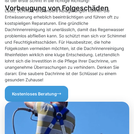
ist der erste Schritt in die richtige Richtung!
Vorbeugung von Folgeschäden
Laub, Schmutz und andere Ablagerungen können die
Entwässerung erheblich beeinträchtigen und führen oft zu
kostspieligen Reparaturen. Eine gründliche
Dachrinnenreinigung ist unerlässlich, damit das Regenwasser
problemlos abfließen kann. So schützt man sich vor Schimmel
und Feuchtigkeitsschäden. Für Hausbesitzer, die hohe
Folgekosten vermeiden möchten, ist die Dachrinnenreinigung
Rheinfelden wirklich eine kluge Entscheidung. Letztendlich
lohnt sich die Investition in die Pflege Ihrer Dachrinne, um
unangenehme Überraschungen zu verhindern. Denken Sie
daran: Eine saubere Dachrinne ist der Schlüssel zu einem
gesunden Zuhause!
Kostenloses Beratung