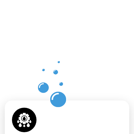
einer
professione
Dachrinnenr
in
Rheinfelden
mit
Moosweg