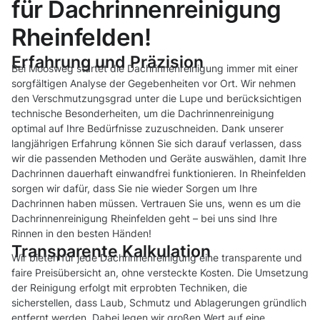
für Dachrinnenreinigung
Rheinfelden!
Erfahrung und Präzision
Bei Moosweg startet die Dachrinnenreinigung immer mit einer
sorgfältigen Analyse der Gegebenheiten vor Ort. Wir nehmen
den Verschmutzungsgrad unter die Lupe und berücksichtigen
technische Besonderheiten, um die Dachrinnenreinigung
optimal auf Ihre Bedürfnisse zuzuschneiden. Dank unserer
langjährigen Erfahrung können Sie sich darauf verlassen, dass
wir die passenden Methoden und Geräte auswählen, damit Ihre
Dachrinnen dauerhaft einwandfrei funktionieren. In Rheinfelden
sorgen wir dafür, dass Sie nie wieder Sorgen um Ihre
Dachrinnen haben müssen. Vertrauen Sie uns, wenn es um die
Dachrinnenreinigung Rheinfelden geht – bei uns sind Ihre
Rinnen in den besten Händen!
Transparente Kalkulation
Wir bieten für jede Dachrinnenreinigung eine transparente und
faire Preisübersicht an, ohne versteckte Kosten. Die Umsetzung
der Reinigung erfolgt mit erprobten Techniken, die
sicherstellen, dass Laub, Schmutz und Ablagerungen gründlich
entfernt werden. Dabei legen wir großen Wert auf eine