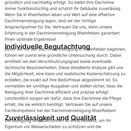
gründlich und nachhaltig erfolgt. So bleibt Ihre Dachrinne
immer funktionstüchtig und schützt Ihr Gebäude zuverlässig.
Wenn Sie in Rheinfelden leben und Wert auf eine effektive
Dachrinnenreinigung legen, sind wir der richtige
Ansprechpartner für Sie. Vertrauen Sie uns, denn unsere
Erfahrung in der Dachrinnenreinigung Rheinfelden garantiert
Ihnen optimale Ergebnisse!
Individuelle Begutachtung
Bevor wir mit der Dachrinnenreinigung in Rheinfelden beginnen,
führen wir zuerst eine gründliche Untersuchung durch. Dabei
ermitteln wir den Verschmutzungsgrad sowie eventuelle
technische Besonderheiten. Diese detaillierte Analyse gibt uns
die Möglichkeit, eine klare und realistische Kostenschätzung zu
erstellen, die exakt auf Ihre Bedürfnisse abgestimmt ist. So
vermeiden wir unnötige Ausgaben und stellen sicher, dass die
Reinigung Ihrer Dachrinne effizient und präzise erfolgt.
Letztendlich sorgen wir dafür, dass Ihre Dachrinne die Pflege
erhält, die sie wirklich benötigt. Vertrauen Sie auf unsere
Fachkompetenz bei der Dachrinnenreinigung Rheinfelden!
Zuverlässigkeit und Qualität
Die Reinigung Ihrer Dachrinnen ist entscheidend, um Ihr
Eigentum vor Wasserschäden zu schützen und die