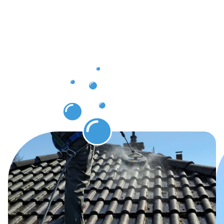
die Sie
nach der
Dachrinnenr
Rheinfelden
erwarten
können