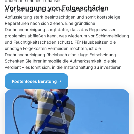
dauerhaft schönes Zuhause!
Vorbeugung von Folgeschäden
Laub, Schmutz und andere Rückstände können die
Abflussleitung stark beeinträchtigen und somit kostspielige
Reparaturen nach sich ziehen. Eine gründliche
Dachrinnenreinigung sorgt dafür, dass das Regenwasser
problemlos abfließen kann, was wiederum vor Schimmelbildung
und Feuchtigkeitsschäden schützt. Für Hausbesitzer, die
unnötige Folgekosten vermeiden möchten, ist die
Dachrinnenreinigung Rheinbach eine kluge Entscheidung.
Schenken Sie Ihrer Immobilie die Aufmerksamkeit, die sie
verdient – es lohnt sich, in die Instandhaltung zu investieren!
Kostenloses Beratung