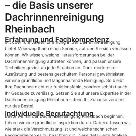
– die Basis unserer
Dachrinnenreinigung
Rheinbach
Erfahrung und Fachkompetenz
Mit über fünf Jahren Erfahrung in der Dachrinnenreinigung
bietet Moosweg Ihnen einen Service, auf den Sie sich verlassen
können. Wir wissen, welche Herausforderungen bei der
Dachrinnenreinigung auftreten können, und passen unsere
Techniken gezielt an jede Situation an. Dank modernster
Ausrüstung und bestens geschultem Personal gewährleisten
wir eine gründliche und langanhaltende Reinigung. So bleibt
Ihre Dachrinne nicht nur funktionsfähig, sondern schützt auch
Ihr Gebäude zuverlässig. Setzen Sie auf unsere Expertise in der
Dachrinnenreinigung Rheinbach – denn Ihr Zuhause verdient
nur das Beste!
Individuelle Begutachtung
Bevor wir mit der Dachrinnenreinigung Rheinbach beginnen,
führen wir eine gründliche Inspektion durch. Dabei erfassen wir,
wie stark die Verschmutzung ist und welche technischen
Besonderheiten es zu beachten gilt. Diese detaillierte Analyse