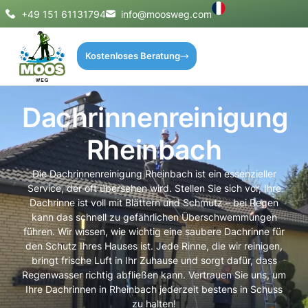
+49 151 61131794
info@moosweg.com
Kostenloses Beratung
Dachrinnenreinigung
Rheinbach
Die Dachrinnenreinigung Rheinbach ist ein essenzieller
Service, der oft übersehen wird. Stellen Sie sich vor, Ihre
Dachrinne ist voll mit Blättern und Schmutz – bei Regen
kann das schnell zu gefährlichen Überschwemmungen
führen. Wir wissen, wie wichtig eine saubere Dachrinne für
den Schutz Ihres Hauses ist. Jede Rinne, die wir reinigen,
bringt frische Luft in Ihr Zuhause und sorgt dafür, dass
Regenwasser richtig abfließen kann. Vertrauen Sie uns, um
Ihre Dachrinnen in Rheinbach jederzeit bestens in Schuss
zu halten!