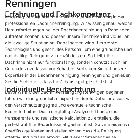
Renningen
Erfahrung und Fachkompetenz
Moosweg verfügt über mehr als fünf Jahre Erfahrung in der
professionellen Dachrinnenreinigung. Wir wissen genau, welche
Herausforderungen bei der Dachrinnenreinigung in Renningen
auftreten können, und passen unsere Techniken individuell an
die jeweilige Situation an. Dabei setzen wir auf erprobte
Technologien und geschultes Personal, um eine gründliche und
nachhaltige Reinigung zu gewährleisten. So bleibt Ihre
Dachrinne nicht nur funktionsfähig, sondern schützt auch Ihr
Gebäude zuverlässig vor Schäden. Vertrauen Sie auf unsere
Expertise in der Dachrinnenreinigung Renningen und genießen
Sie die Sicherheit, dass Ihr Zuhause gut geschützt ist.
Individuelle Begutachtung
Bevor wir mit der Dachrinnenreinigung Renningen beginnen,
führen wir eine gründliche Inspektion durch. Dabei erfassen wir
den Verschmutzungsgrad und eventuelle technische
Besonderheiten. Diese sorgfältige Analyse hilft uns, eine
transparente und realistische Kalkulation zu erstellen, die
perfekt auf Ihre Bedürfnisse abgestimmt ist. So vermeiden wir
überflüssige Kosten und stellen sicher, dass die Reinigung
effektiv und präzise erfolgt. Mit dieser Vorgehensweise