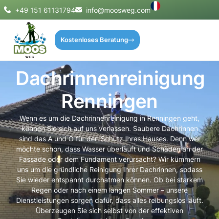
+49 151 61131794
info@moosweg.com
Kostenloses Beratung
Dachrinnenreinigung
Renningen
Wenn es um die Dachrinnenreinigung in Renningen geht,
können Sie sich auf uns verlassen. Saubere Dachrinnen
sind das A und O für den Schutz Ihres Hauses. Denn wer
möchte schon, dass Wasser überläuft und Schäden an der
Fassade oder dem Fundament verursacht? Wir kümmern
uns um die gründliche Reinigung Ihrer Dachrinnen, sodass
Sie wieder entspannt durchatmen können. Ob bei starkem
Regen oder nach einem langen Sommer – unsere
Dienstleistungen sorgen dafür, dass alles reibungslos läuft.
Überzeugen Sie sich selbst von der effektiven