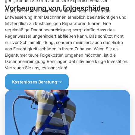
geht, können Sie sich auf unsere Expertise verlassen.
Vorbeugung von Folgeschäden
Laub, Schmutz und andere Ablagerungen können die
Entwässerung Ihrer Dachrinnen erheblich beeinträchtigen und
letztendlich zu kostspieligen Reparaturen führen. Eine
regelmäßige Dachrinnenreinigung sorgt dafür, dass das
Regenwasser ungehindert abfließen kann. Das schützt nicht
nur vor Schimmelbildung, sondern minimiert auch das Risiko
von Feuchtigkeitsschäden in Ihrem Zuhause. Wenn Sie als
Eigentümer teure Folgekosten umgehen möchten, ist die
Dachrinnenreinigung Renningen definitiv eine kluge Investition.
Vertrauen Sie uns, es lohnt sich!
Kostenloses Beratung