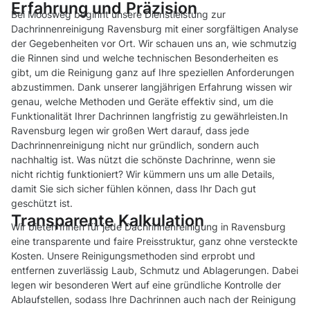
Erfahrung und Präzision
Bei Moosweg beginnt unsere Dienstleistung zur
Dachrinnenreinigung Ravensburg mit einer sorgfältigen Analyse
der Gegebenheiten vor Ort. Wir schauen uns an, wie schmutzig
die Rinnen sind und welche technischen Besonderheiten es
gibt, um die Reinigung ganz auf Ihre speziellen Anforderungen
abzustimmen. Dank unserer langjährigen Erfahrung wissen wir
genau, welche Methoden und Geräte effektiv sind, um die
Funktionalität Ihrer Dachrinnen langfristig zu gewährleisten.In
Ravensburg legen wir großen Wert darauf, dass jede
Dachrinnenreinigung nicht nur gründlich, sondern auch
nachhaltig ist. Was nützt die schönste Dachrinne, wenn sie
nicht richtig funktioniert? Wir kümmern uns um alle Details,
damit Sie sich sicher fühlen können, dass Ihr Dach gut
geschützt ist.
Transparente Kalkulation
Wir bieten Ihnen für jede Dachrinnenreinigung in Ravensburg
eine transparente und faire Preisstruktur, ganz ohne versteckte
Kosten. Unsere Reinigungsmethoden sind erprobt und
entfernen zuverlässig Laub, Schmutz und Ablagerungen. Dabei
legen wir besonderen Wert auf eine gründliche Kontrolle der
Ablaufstellen, sodass Ihre Dachrinnen auch nach der Reinigung