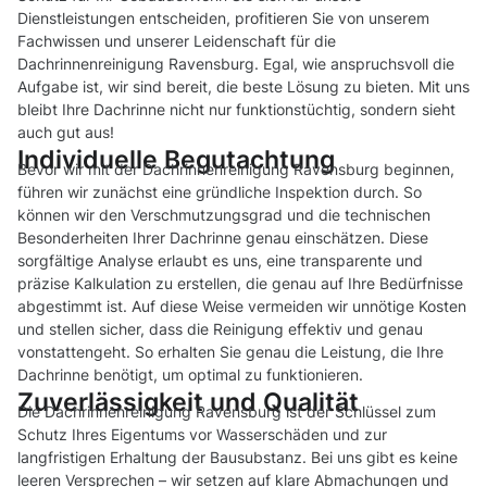
Dienstleistungen entscheiden, profitieren Sie von unserem
Fachwissen und unserer Leidenschaft für die
Dachrinnenreinigung Ravensburg. Egal, wie anspruchsvoll die
Aufgabe ist, wir sind bereit, die beste Lösung zu bieten. Mit uns
bleibt Ihre Dachrinne nicht nur funktionstüchtig, sondern sieht
auch gut aus!
Individuelle Begutachtung
Bevor wir mit der Dachrinnenreinigung Ravensburg beginnen,
führen wir zunächst eine gründliche Inspektion durch. So
können wir den Verschmutzungsgrad und die technischen
Besonderheiten Ihrer Dachrinne genau einschätzen. Diese
sorgfältige Analyse erlaubt es uns, eine transparente und
präzise Kalkulation zu erstellen, die genau auf Ihre Bedürfnisse
abgestimmt ist. Auf diese Weise vermeiden wir unnötige Kosten
und stellen sicher, dass die Reinigung effektiv und genau
vonstattengeht. So erhalten Sie genau die Leistung, die Ihre
Dachrinne benötigt, um optimal zu funktionieren.
Zuverlässigkeit und Qualität
Die Dachrinnenreinigung Ravensburg ist der Schlüssel zum
Schutz Ihres Eigentums vor Wasserschäden und zur
langfristigen Erhaltung der Bausubstanz. Bei uns gibt es keine
leeren Versprechen – wir setzen auf klare Abmachungen und