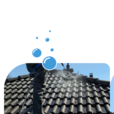
nach der
Dachrinnenr
Ravensburg
erwarten
können