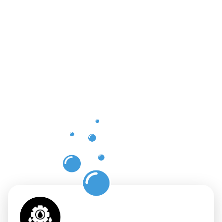
Vorteile
einer
professione
Dachrinnenr
in
Ravensburg
mit
Moosweg