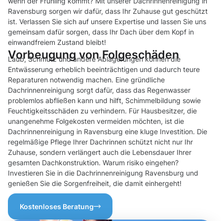
wenn der Frühling kommt? Mit unserer Dachrinnenreinigung in
Ravensburg sorgen wir dafür, dass Ihr Zuhause gut geschützt
ist. Verlassen Sie sich auf unsere Expertise und lassen Sie uns
gemeinsam dafür sorgen, dass Ihr Dach über dem Kopf in
einwandfreiem Zustand bleibt!
Vorbeugung von Folgeschäden
Laub, Schmutz und andere Ablagerungen können die
Entwässerung erheblich beeinträchtigen und dadurch teure
Reparaturen notwendig machen. Eine gründliche
Dachrinnenreinigung sorgt dafür, dass das Regenwasser
problemlos abfließen kann und hilft, Schimmelbildung sowie
Feuchtigkeitsschäden zu verhindern. Für Hausbesitzer, die
unangenehme Folgekosten vermeiden möchten, ist die
Dachrinnenreinigung in Ravensburg eine kluge Investition. Die
regelmäßige Pflege Ihrer Dachrinnen schützt nicht nur Ihr
Zuhause, sondern verlängert auch die Lebensdauer Ihrer
gesamten Dachkonstruktion. Warum risiko eingehen?
Investieren Sie in die Dachrinnenreinigung Ravensburg und
genießen Sie die Sorgenfreiheit, die damit einhergeht!
Kostenloses Beratung