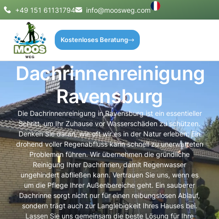
+49 151 61131794
info@moosweg.com
Kostenloses Beratung
Dachrinnenreinigung
Ravensburg
Die Dachrinnenreinigung in Ravensburg ist ein essentieller
Schritt, um Ihr Zuhause vor Wasserschäden zu schützen.
Denken Sie daran, wie oft wir es in der Natur erleben: Ein
drohend voller Regenabfluss kann schnell zu unerwarteten
Problemen führen. Wir übernehmen die gründliche
Reinigung Ihrer Dachrinnen, damit Regenwasser
ungehindert abfließen kann. Vertrauen Sie uns, wenn es
um die Pflege Ihrer Außenbereiche geht. Ein sauberer
Dachrinne sorgt nicht nur für einen reibungslosen Ablauf,
sondern trägt auch zur Langlebigkeit Ihres Hauses bei.
Lassen Sie uns gemeinsam die beste Lösung für Ihre