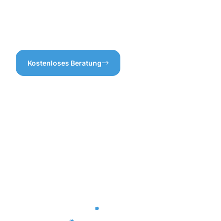
Dachrinnenreinigung in
alles transparent und
Rahden – wir kümmern uns
nachvollziehbar für Sie ist.
darum, dass alles bestens
läuft!
Kostenloses Beratung
Vorteile
einer
professione