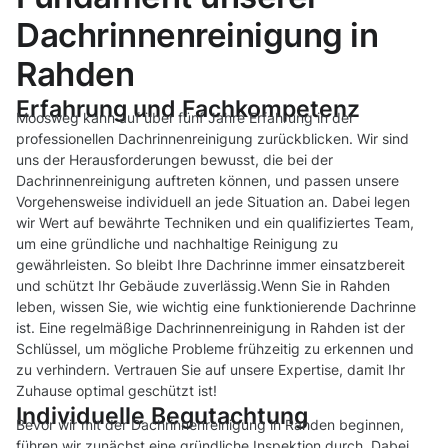
Dachrinnenreinigung in
Rahden
Erfahrung und Fachkompetenz
Moosweg kann auf über fünf Jahre Erfahrung in der
professionellen Dachrinnenreinigung zurückblicken. Wir sind
uns der Herausforderungen bewusst, die bei der
Dachrinnenreinigung auftreten können, und passen unsere
Vorgehensweise individuell an jede Situation an. Dabei legen
wir Wert auf bewährte Techniken und ein qualifiziertes Team,
um eine gründliche und nachhaltige Reinigung zu
gewährleisten. So bleibt Ihre Dachrinne immer einsatzbereit
und schützt Ihr Gebäude zuverlässig.Wenn Sie in Rahden
leben, wissen Sie, wie wichtig eine funktionierende Dachrinne
ist. Eine regelmäßige Dachrinnenreinigung in Rahden ist der
Schlüssel, um mögliche Probleme frühzeitig zu erkennen und
zu verhindern. Vertrauen Sie auf unsere Expertise, damit Ihr
Zuhause optimal geschützt ist!
Individuelle Begutachtung
Bevor wir mit der Dachrinnenreinigung in Rahden beginnen,
führen wir zunächst eine gründliche Inspektion durch. Dabei