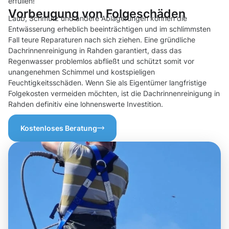
erfüllen!
Vorbeugung von Folgeschäden
Laub, Schmutz und andere Ablagerungen können die
Entwässerung erheblich beeinträchtigen und im schlimmsten
Fall teure Reparaturen nach sich ziehen. Eine gründliche
Dachrinnenreinigung in Rahden garantiert, dass das
Regenwasser problemlos abfließt und schützt somit vor
unangenehmen Schimmel und kostspieligen
Feuchtigkeitsschäden. Wenn Sie als Eigentümer langfristige
Folgekosten vermeiden möchten, ist die Dachrinnenreinigung in
Rahden definitiv eine lohnenswerte Investition.
Kostenloses Beratung