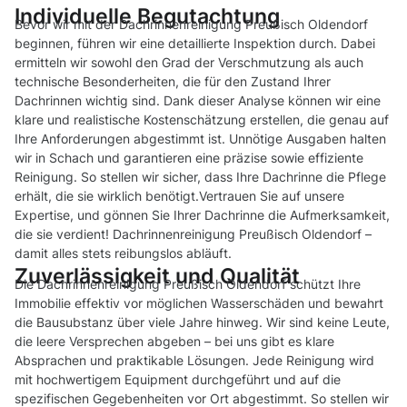
Individuelle Begutachtung
Bevor wir mit der Dachrinnenreinigung Preußisch Oldendorf
beginnen, führen wir eine detaillierte Inspektion durch. Dabei
ermitteln wir sowohl den Grad der Verschmutzung als auch
technische Besonderheiten, die für den Zustand Ihrer
Dachrinnen wichtig sind. Dank dieser Analyse können wir eine
klare und realistische Kostenschätzung erstellen, die genau auf
Ihre Anforderungen abgestimmt ist. Unnötige Ausgaben halten
wir in Schach und garantieren eine präzise sowie effiziente
Reinigung. So stellen wir sicher, dass Ihre Dachrinne die Pflege
erhält, die sie wirklich benötigt.Vertrauen Sie auf unsere
Expertise, und gönnen Sie Ihrer Dachrinne die Aufmerksamkeit,
die sie verdient! Dachrinnenreinigung Preußisch Oldendorf –
damit alles stets reibungslos abläuft.
Zuverlässigkeit und Qualität
Die Dachrinnenreinigung Preußisch Oldendorf schützt Ihre
Immobilie effektiv vor möglichen Wasserschäden und bewahrt
die Bausubstanz über viele Jahre hinweg. Wir sind keine Leute,
die leere Versprechen abgeben – bei uns gibt es klare
Absprachen und praktikable Lösungen. Jede Reinigung wird
mit hochwertigem Equipment durchgeführt und auf die
spezifischen Gegebenheiten vor Ort abgestimmt. So stellen wir