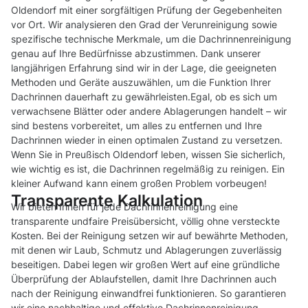
Oldendorf mit einer sorgfältigen Prüfung der Gegebenheiten
vor Ort. Wir analysieren den Grad der Verunreinigung sowie
spezifische technische Merkmale, um die Dachrinnenreinigung
genau auf Ihre Bedürfnisse abzustimmen. Dank unserer
langjährigen Erfahrung sind wir in der Lage, die geeigneten
Methoden und Geräte auszuwählen, um die Funktion Ihrer
Dachrinnen dauerhaft zu gewährleisten.Egal, ob es sich um
verwachsene Blätter oder andere Ablagerungen handelt – wir
sind bestens vorbereitet, um alles zu entfernen und Ihre
Dachrinnen wieder in einen optimalen Zustand zu versetzen.
Wenn Sie in Preußisch Oldendorf leben, wissen Sie sicherlich,
wie wichtig es ist, die Dachrinnen regelmäßig zu reinigen. Ein
kleiner Aufwand kann einem großen Problem vorbeugen!
Transparente Kalkulation
Wir bieten Ihnen für jede Dachrinnenreinigung eine
transparente undfaire Preisübersicht, völlig ohne versteckte
Kosten. Bei der Reinigung setzen wir auf bewährte Methoden,
mit denen wir Laub, Schmutz und Ablagerungen zuverlässig
beseitigen. Dabei legen wir großen Wert auf eine gründliche
Überprüfung der Ablaufstellen, damit Ihre Dachrinnen auch
nach der Reinigung einwandfrei funktionieren. So garantieren
wir eine nachhaltige und effektive Dachrinnenreinigung