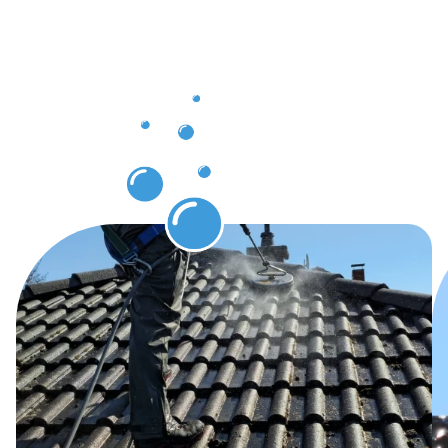
Dachrinnenr
Preußisch
Oldendorf
erwarten
dürfen