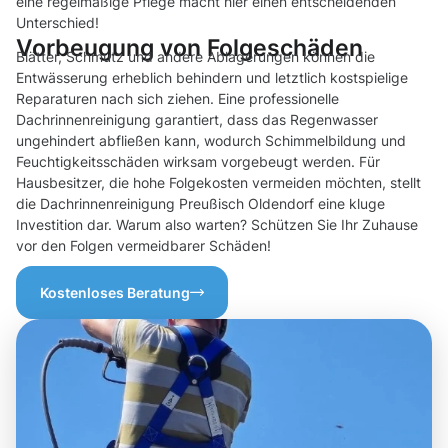
eine regelmäßige Pflege macht hier einen entscheidenden
Unterschied!
Vorbeugung von Folgeschäden
Blätter, Schmutz und andere Ablagerungen können die
Entwässerung erheblich behindern und letztlich kostspielige
Reparaturen nach sich ziehen. Eine professionelle
Dachrinnenreinigung garantiert, dass das Regenwasser
ungehindert abfließen kann, wodurch Schimmelbildung und
Feuchtigkeitsschäden wirksam vorgebeugt werden. Für
Hausbesitzer, die hohe Folgekosten vermeiden möchten, stellt
die Dachrinnenreinigung Preußisch Oldendorf eine kluge
Investition dar. Warum also warten? Schützen Sie Ihr Zuhause
vor den Folgen vermeidbarer Schäden!
Kostenloses Beratung