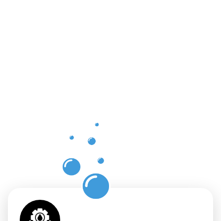
Vorteile
einer
professione
Dachrinnenr
in
Pontpierre