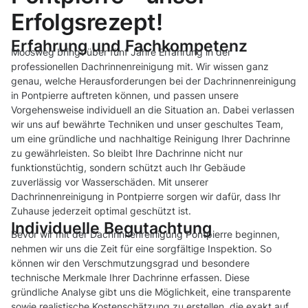
Erfolgsrezept!
Erfahrung und Fachkompetenz
Moosweg bringt über fünf Jahre Erfahrung in der
professionellen Dachrinnenreinigung mit. Wir wissen ganz
genau, welche Herausforderungen bei der Dachrinnenreinigung
in Pontpierre auftreten können, und passen unsere
Vorgehensweise individuell an die Situation an. Dabei verlassen
wir uns auf bewährte Techniken und unser geschultes Team,
um eine gründliche und nachhaltige Reinigung Ihrer Dachrinne
zu gewährleisten. So bleibt Ihre Dachrinne nicht nur
funktionstüchtig, sondern schützt auch Ihr Gebäude
zuverlässig vor Wasserschäden. Mit unserer
Dachrinnenreinigung in Pontpierre sorgen wir dafür, dass Ihr
Zuhause jederzeit optimal geschützt ist.
Individuelle Begutachtung
Bevor wir mit der Dachrinnenreinigung Pontpierre beginnen,
nehmen wir uns die Zeit für eine sorgfältige Inspektion. So
können wir den Verschmutzungsgrad und besondere
technische Merkmale Ihrer Dachrinne erfassen. Diese
gründliche Analyse gibt uns die Möglichkeit, eine transparente
sowie realistische Kostenschätzung zu erstellen, die exakt auf