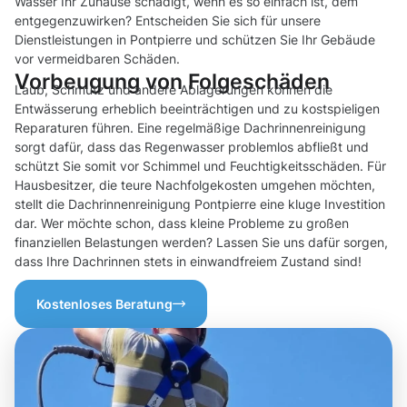
Wasser Ihr Zuhause schädigt, wenn es so einfach ist, dem
entgegenzuwirken? Entscheiden Sie sich für unsere
Dienstleistungen in Pontpierre und schützen Sie Ihr Gebäude
vor vermeidbaren Schäden.
Vorbeugung von Folgeschäden
Laub, Schmutz und andere Ablagerungen können die
Entwässerung erheblich beeinträchtigen und zu kostspieligen
Reparaturen führen. Eine regelmäßige Dachrinnenreinigung
sorgt dafür, dass das Regenwasser problemlos abfließt und
schützt Sie somit vor Schimmel und Feuchtigkeitsschäden. Für
Hausbesitzer, die teure Nachfolgekosten umgehen möchten,
stellt die Dachrinnenreinigung Pontpierre eine kluge Investition
dar. Wer möchte schon, dass kleine Probleme zu großen
finanziellen Belastungen werden? Lassen Sie uns dafür sorgen,
dass Ihre Dachrinnen stets in einwandfreiem Zustand sind!
Kostenloses Beratung