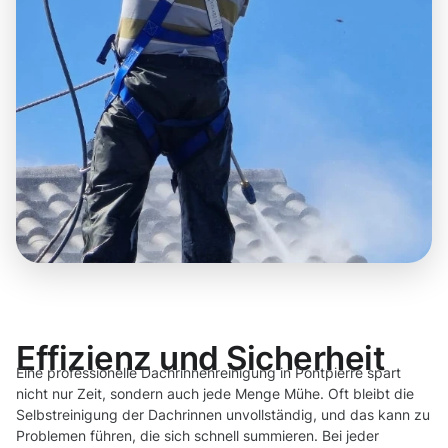
Effizienz und Sicherheit
Eine professionelle Dachrinnenreinigung in Pontpierre spart
nicht nur Zeit, sondern auch jede Menge Mühe. Oft bleibt die
Selbstreinigung der Dachrinnen unvollständig, und das kann zu
Problemen führen, die sich schnell summieren. Bei jeder