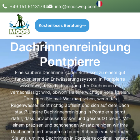
+49 151 61131794
info@moosweg.com
Kostenloses Beratung
Dachrinnenreinigung
Pontpierre
Eine saubere Dachrinne ist der Schlüssel zu einem gut
funktionierenden Entwässerungssystem. In Pontpierre
wissen wir, dass die Reinigung der Dachrinnen oft
vernachlässigt wird, obwohl sie eine wichtige Rolle spielen.
Überlegen Sie mal: Wer mag schon, wenn das
Regenwasser nicht richtig abfließt und sich auf dem Dach
staut? Unsere Dachrinnenreinigung in Pontpierre sorgt
dafür, dass Ihr Zuhause trocken und geschützt bleibt. Mit
einem präzisen und schonenden Ansatz reinigen wir Ihre
Dachrinnen und beugen so teuren Schäden vor. Vertrauen
Sie uns, um Ihre Dachrinnen in Pontpierre optimal instand