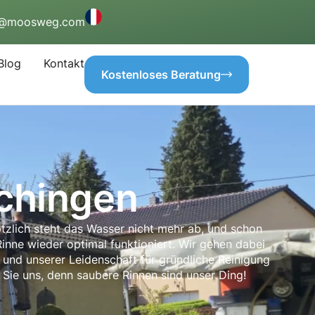
o@moosweg.com
Blog
Kontakt
Kostenloses Beratung
ochingen
ötzlich steht das Wasser nicht mehr ab, und schon
nne wieder optimal funktioniert. Wir gehen dabei
 und unserer Leidenschaft für gründliche Reinigung
Sie uns, denn saubere Rinnen sind unser Ding!