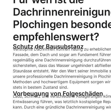
Dachrinnenreinigun
Plochingen besond
empfehlenswert?
Schutz der Bausubstanz
Verstopfte Dachrinnen können häufig zu erhebliche
Fassade, dem Dach und sogar am Fundament führen.
regelmäßig eine Dachrinnenreinigung durchzuführen
sicherstellen, dass das Wasser ungehindert abfließe
Staunässe entsteht. Wer den Wert seiner Immobilie 
unsere professionelle Dachrinnenreinigung in Ploch
Methoden und hochwertigem Equipment sorgen wir d
stets in bestem Zustand sind.
Vorbeugung von Folgeschäden
Laub, Schmutz und verschiedene Ablagerungen könn
Entwässerung führen, was letztlich kostspielige Rep
kann. Durch eine gründliche Dachrinnenreinigung wir