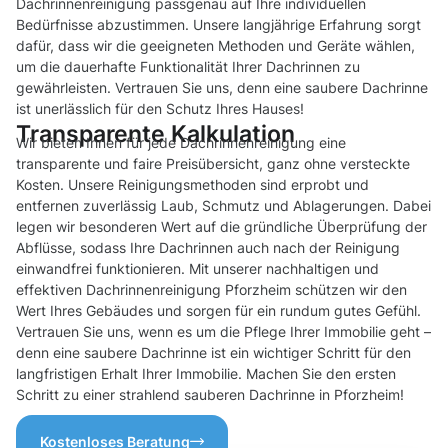
Dachrinnenreinigung passgenau auf Ihre individuellen
Bedürfnisse abzustimmen. Unsere langjährige Erfahrung sorgt
dafür, dass wir die geeigneten Methoden und Geräte wählen,
um die dauerhafte Funktionalität Ihrer Dachrinnen zu
gewährleisten. Vertrauen Sie uns, denn eine saubere Dachrinne
ist unerlässlich für den Schutz Ihres Hauses!
Transparente Kalkulation
Wir bieten Ihnen für jede Dachrinnenreinigung eine
transparente und faire Preisübersicht, ganz ohne versteckte
Kosten. Unsere Reinigungsmethoden sind erprobt und
entfernen zuverlässig Laub, Schmutz und Ablagerungen. Dabei
legen wir besonderen Wert auf die gründliche Überprüfung der
Abflüsse, sodass Ihre Dachrinnen auch nach der Reinigung
einwandfrei funktionieren. Mit unserer nachhaltigen und
effektiven Dachrinnenreinigung Pforzheim schützen wir den
Wert Ihres Gebäudes und sorgen für ein rundum gutes Gefühl.
Vertrauen Sie uns, wenn es um die Pflege Ihrer Immobilie geht –
denn eine saubere Dachrinne ist ein wichtiger Schritt für den
langfristigen Erhalt Ihrer Immobilie. Machen Sie den ersten
Schritt zu einer strahlend sauberen Dachrinne in Pforzheim!
Kostenloses Beratung