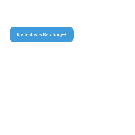
– es kann Ihnen langfristig
Expertise in der
viel Ärger und Schäden
Dachrinnenreinigung
ersparen!
Pforzheim.
Kostenloses Beratung
Vorteile
einer
professione