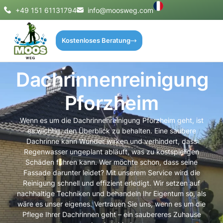
+49 151 61131794
info@moosweg.com
Kostenloses Beratung
Dachrinnenreinigung
Pforzheim
Wenn es um die Dachrinnenreinigung Pforzheim geht, ist
es wichtig, den Überblick zu behalten. Eine saubere
Dachrinne kann Wunder wirken und verhindert, dass
Regenwasser ungeplant abläuft, was zu kostspieligen
Schäden führen kann. Wer möchte schon, dass seine
Fassade darunter leidet? Mit unserem Service wird die
Reinigung schnell und effizient erledigt. Wir setzen auf
nachhaltige Techniken und behandeln Ihr Eigentum so, als
wäre es unser eigenes. Vertrauen Sie uns, wenn es um die
Pflege Ihrer Dachrinnen geht – ein saubereres Zuhause