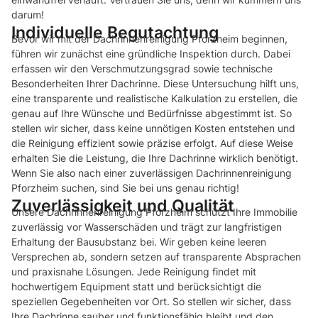
darum!
Individuelle Begutachtung
Bevor wir mit der Dachrinnenreinigung Pforzheim beginnen,
führen wir zunächst eine gründliche Inspektion durch. Dabei
erfassen wir den Verschmutzungsgrad sowie technische
Besonderheiten Ihrer Dachrinne. Diese Untersuchung hilft uns,
eine transparente und realistische Kalkulation zu erstellen, die
genau auf Ihre Wünsche und Bedürfnisse abgestimmt ist. So
stellen wir sicher, dass keine unnötigen Kosten entstehen und
die Reinigung effizient sowie präzise erfolgt. Auf diese Weise
erhalten Sie die Leistung, die Ihre Dachrinne wirklich benötigt.
Wenn Sie also nach einer zuverlässigen Dachrinnenreinigung
Pforzheim suchen, sind Sie bei uns genau richtig!
Zuverlässigkeit und Qualität
Unsere Dachrinnenreinigung Pforzheim schützt Ihre Immobilie
zuverlässig vor Wasserschäden und trägt zur langfristigen
Erhaltung der Bausubstanz bei. Wir geben keine leeren
Versprechen ab, sondern setzen auf transparente Absprachen
und praxisnahe Lösungen. Jede Reinigung findet mit
hochwertigem Equipment statt und berücksichtigt die
speziellen Gegebenheiten vor Ort. So stellen wir sicher, dass
Ihre Dachrinne sauber und funktionsfähig bleibt und den