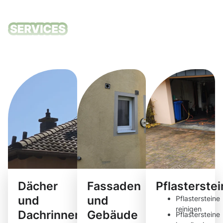
Unsere
Reinigungsdie
Dächer
Fassaden
Pflasterste
und
und
Pflastersteine
reinigen
Dachrinnen
Gebäude
Pflastersteine