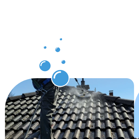
Dachrinnenr
in
Pforzheim
erwarten
können.