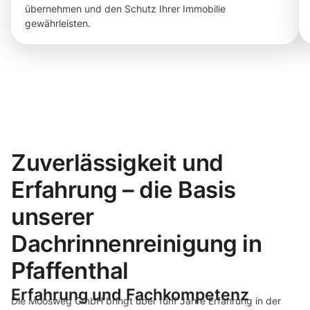
übernehmen und den Schutz Ihrer Immobilie
gewährleisten.
Zuverlässigkeit und
Erfahrung – die Basis
unserer
Dachrinnenreinigung in
Pfaffenthal
Erfahrung und Fachkompetenz
Die Moosweg GmbH bringt über fünf Jahre Erfahrung in der