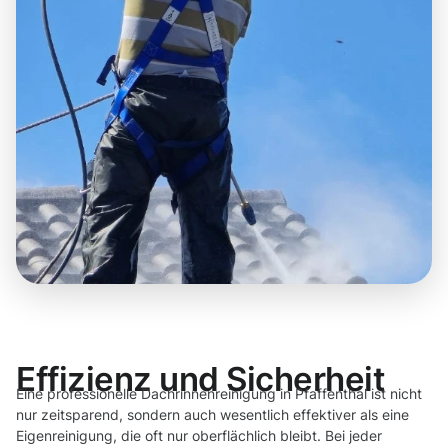
Effizienz und Sicherheit
Eine professionelle Dachrinnenreinigung in Pfaffenthal ist nicht
nur zeitsparend, sondern auch wesentlich effektiver als eine
Eigenreinigung, die oft nur oberflächlich bleibt. Bei jeder