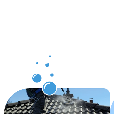
Ergebnisse,
die Sie
nach der
Dachrinnenr
Pfaffenthal
erwarten
können