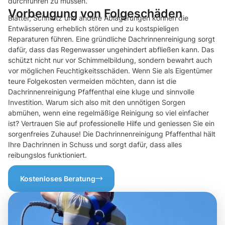
durchführen zu müssen.
Vorbeugung von Folgeschäden
Blätter, Schmutz und andere Ablagerungen können die
Entwässerung erheblich stören und zu kostspieligen
Reparaturen führen. Eine gründliche Dachrinnenreinigung sorgt
dafür, dass das Regenwasser ungehindert abfließen kann. Das
schützt nicht nur vor Schimmelbildung, sondern bewahrt auch
vor möglichen Feuchtigkeitsschäden. Wenn Sie als Eigentümer
teure Folgekosten vermeiden möchten, dann ist die
Dachrinnenreinigung Pfaffenthal eine kluge und sinnvolle
Investition. Warum sich also mit den unnötigen Sorgen
abmühen, wenn eine regelmäßige Reinigung so viel einfacher
ist? Vertrauen Sie auf professionelle Hilfe und geniessen Sie ein
sorgenfreies Zuhause! Die Dachrinnenreinigung Pfaffenthal hält
Ihre Dachrinnen in Schuss und sorgt dafür, dass alles
reibungslos funktioniert.
Kostenloses Beratung