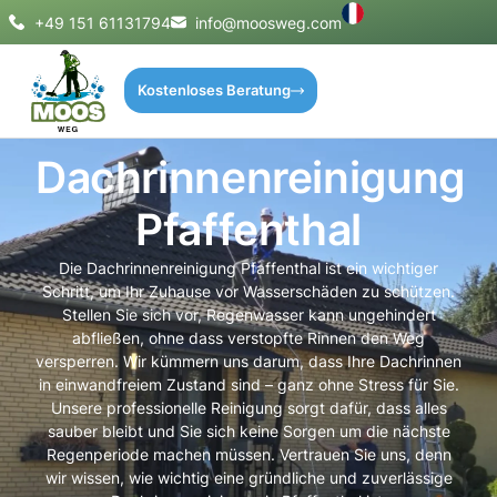
+49 151 61131794
info@moosweg.com
Kostenloses Beratung
Dachrinnenreinigung
Pfaffenthal
Die Dachrinnenreinigung Pfaffenthal ist ein wichtiger
Schritt, um Ihr Zuhause vor Wasserschäden zu schützen.
Stellen Sie sich vor, Regenwasser kann ungehindert
abfließen, ohne dass verstopfte Rinnen den Weg
versperren. Wir kümmern uns darum, dass Ihre Dachrinnen
in einwandfreiem Zustand sind – ganz ohne Stress für Sie.
Unsere professionelle Reinigung sorgt dafür, dass alles
sauber bleibt und Sie sich keine Sorgen um die nächste
Regenperiode machen müssen. Vertrauen Sie uns, denn
wir wissen, wie wichtig eine gründliche und zuverlässige