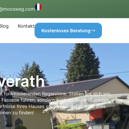
o@moosweg.com
Blog
Kontakt
Kostenloses Beratung
verath
funktionierenden Regenrinne. Stellen Sie sich vor,
r Fassade führen, sondern auch zu teuren Schäden.
rfnisse Ihres Hauses sorgen wir dafür, dass alles
innen zu finden!