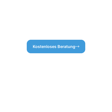
als solide Grundlage für eine
und Ablagerungen, und danach
nnenreinigung Overath – ohne
Funktionsfähigkeit. So garant
ngen.
sauber und voll funktionsfähi
uns wichtig, Ihnen ein zuverl
Gedanken mehr über möglich
Kostenloses Beratung