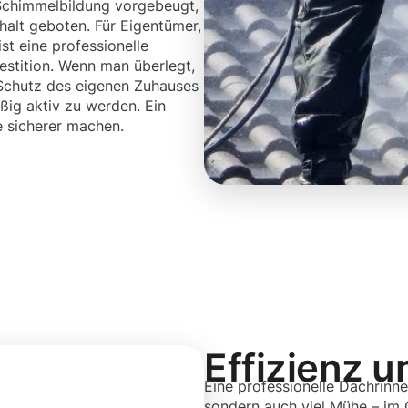
 Schimmelbildung vorgebeugt,
halt geboten. Für Eigentümer,
t eine professionelle
vestition. Wenn man überlegt,
 Schutz des eigenen Zuhauses
mäßig aktiv zu werden. Ein
e sicherer machen.
Effizienz u
Eine professionelle Dachrinne
sondern auch viel Mühe – im 