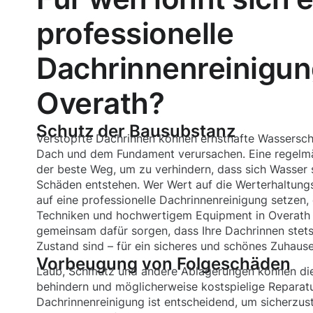
professionelle
Dachrinnenreinigun
Overath?
Schutz der Bausubstanz
Verstopfte Dachrinnen können ernsthafte Wassersc
Dach und dem Fundament verursachen. Eine regelmä
der beste Weg, um zu verhindern, dass sich Wasser 
Schäden entstehen. Wer Wert auf die Werterhaltungs
auf eine professionelle Dachrinnenreinigung setzen,
Techniken und hochwertigem Equipment in Overath 
gemeinsam dafür sorgen, dass Ihre Dachrinnen stets
Zustand sind – für ein sicheres und schönes Zuhause
Vorbeugung von Folgeschäden
Laub, Schmutz und andere Ablagerungen können die
behindern und möglicherweise kostspielige Reparatu
Dachrinnenreinigung ist entscheidend, um sicherzus