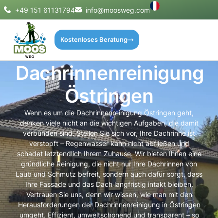
+49 151 61131794
info@moosweg.com
Kostenloses Beratung
Dachrinnenreinigung
Östringen
Wenn es um die Dachrinnenreinigung Östringen geht,
denken viele nicht an die wichtigen Aufgaben, die damit
verbunden sind. Stellen Sie sich vor, Ihre Dachrinne ist
verstopft – Regenwasser kann nicht abfließen und
schadet letztendlich Ihrem Zuhause. Wir bieten Ihnen eine
gründliche Reinigung, die nicht nur Ihre Dachrinnen von
Laub und Schmutz befreit, sondern auch dafür sorgt, dass
Ihre Fassade und das Dach langfristig intakt bleiben.
Vertrauen Sie uns, denn wir wissen, wie man mit den
Herausforderungen der Dachrinnenreinigung in Östringen
umgeht. Effizient, umweltschonend und transparent – so