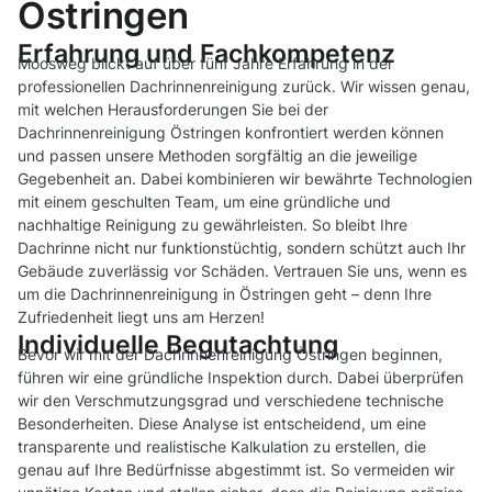
Östringen
Erfahrung und Fachkompetenz
Moosweg blickt auf über fünf Jahre Erfahrung in der
professionellen Dachrinnenreinigung zurück. Wir wissen genau,
mit welchen Herausforderungen Sie bei der
Dachrinnenreinigung Östringen konfrontiert werden können
und passen unsere Methoden sorgfältig an die jeweilige
Gegebenheit an. Dabei kombinieren wir bewährte Technologien
mit einem geschulten Team, um eine gründliche und
nachhaltige Reinigung zu gewährleisten. So bleibt Ihre
Dachrinne nicht nur funktionstüchtig, sondern schützt auch Ihr
Gebäude zuverlässig vor Schäden. Vertrauen Sie uns, wenn es
um die Dachrinnenreinigung in Östringen geht – denn Ihre
Zufriedenheit liegt uns am Herzen!
Individuelle Begutachtung
Bevor wir mit der Dachrinnenreinigung Östringen beginnen,
führen wir eine gründliche Inspektion durch. Dabei überprüfen
wir den Verschmutzungsgrad und verschiedene technische
Besonderheiten. Diese Analyse ist entscheidend, um eine
transparente und realistische Kalkulation zu erstellen, die
genau auf Ihre Bedürfnisse abgestimmt ist. So vermeiden wir