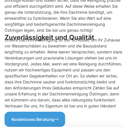
unnötige Kosten und stellen sicher, dass die Reinigung präzise
und effizient durchgeführt wird. Auf diese Weise erhalten Sie
genau die Unterstützung, die Ihre Dachrinne benötigt, um
einwandfrei zu funktionieren. Wenn Sie also Wert auf eine
sorgfältige und bedarfsgerechte Dachrinnenreinigung
Östringen legen, sind Sie bei uns genau richtig!
Zuverlässigkeit und Qualität
Unsere Dachrinnenreinigung ist der Schlüssel, um Ihr Zuhause
vor Wasserschäden zu bewahren und die Bausubstanz
langfristig zu erhalten. Keine leeren Versprechen, sondern klare
Vereinbarungen und praxisnahe Lösungen stehen bei uns im
Vordergrund. Jedes Mal, wenn wir eine Reinigung durchführen,
nutzen wir hochwertiges Equipment und passen uns den
spezifischen Gegebenheiten vor Ort an. So stellen wir sicher,
dass Ihre Dachrinne sauber und funktionstüchtig bleibt und
den Anforderungen Ihres Gebäudes entspricht.Zählen Sie auf
unsere Erfahrung in der Dachrinnenreinigung Östringen, denn
wir kümmern uns darum, dass alles reibungslos funktioniert.
Vertrauen Sie uns, Ihr Eigentum ist bei uns in guten Händen!
Kostenloses Beratung