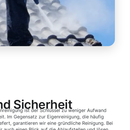
nd Sicherheit
enreinigung ist der Schlüssel zu weniger Aufwand
it. Im Gegensatz zur Eigenreinigung, die häufig
efert, garantieren wir eine gründliche Reinigung. Bei
 auch einen Blick auf die Ablaufstellen und lösen