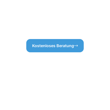
en einen transparenten und
Neustadt bei Coburg dauerhaf
möchte niemand unerwartete
uns für eine zuverlässige Da
 Dachrinnenreinigung
gut gewartete Dachrinne ist 
uf unsere gründliche
Kostenloses Beratung