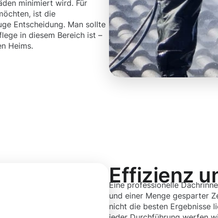
den minimiert wird. Für
öchten, ist die
uge Entscheidung. Man sollte
lege in diesem Bereich ist –
nen Heims.
Effizienz u
Eine professionelle Dachrinn
und einer Menge gesparter Ze
nicht die besten Ergebnisse li
jeder Durchführung werfen wir