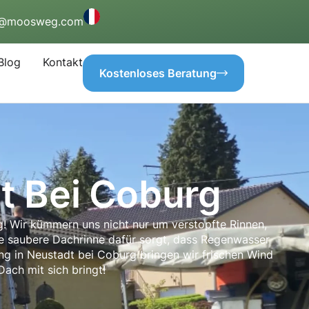
o@moosweg.com
Blog
Kontakt
Kostenloses Beratung
t Bei Coburg
g! Wir kümmern uns nicht nur um verstopfte Rinnen,
ne saubere Dachrinne dafür sorgt, dass Regenwasser
ng in Neustadt bei Coburg bringen wir frischen Wind
Dach mit sich bringt!