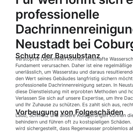
professionelle
Dachrinnenreinigun
Neustadt bei Cobur
Schutz der Bausubstanz
Verstopfte Dachrinnen können ernsthafte Wassersc
Fundament verursachen. Daher ist eine regelmäßige
unerlässlich, um Wasserstau und daraus resultiere
den Wert seines Gebäudes langfristig sichern möchte
professionelle Dachrinnenreinigung setzen. In Neust
diese Dienstleistung mit erprobten Methoden und h
Verlassen Sie sich auf unsere Expertise, um Ihre Dac
und Ihr Zuhause zu schützen. Es zahlt sich aus, rech
Vorbeugung von Folgeschäden
Laub, Schmutz und andere Ablagerungen können die
behindern und führen oft zu kostspieligen Schäden.
wird sichergestellt, dass Regenwasser problemlos a