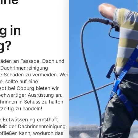
g in
g?
häden an Fassade, Dach und
 Dachrinnenreinigung
nde Schäden zu vermeiden. Wer
, sollte auf eine
adt bei Coburg bieten wir
ochwertiger Ausrüstung an.
hrinnen in Schuss zu halten
tzeitig zu handeln!
 Entwässerung ernsthaft
 Mit der Dachrinnenreinigung
bfließen kann, wodurch das