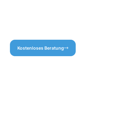
auf unsere Expertise bei der
Dachrinnen von uns reinigen
Dachrinnenreinigung
lassen möchten, können Sie
Neunkirchen und sichern Sie
sich auf eine faire
sich das optimale Ergebnis
Preisgestaltung setzen.
für Ihr Zuhause!
Kostenloses Beratung
Vorteile
einer