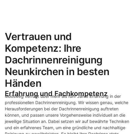
Vertrauen und
Kompetenz: Ihre
Dachrinnenreinigung
Neunkirchen in besten
Händen
Erfahrung und Fachkompetenz
Moosweg verfügt über mehr als fünf Jahre Erfahrung in der
professionellen Dachrinnenreinigung. Wir wissen genau, welche
Herausforderungen bei der Dachrinnenreinigung auftreten
können, und passen unsere Vorgehensweise individuell an die
jeweilige Situation an. Dabei setzen wir auf bewährte Techniken
und ein erfahrenes Team, um eine gründliche und nachhaltige
Reinigung zu gewährleisten. So bleibt Ihre Dachrinne stets