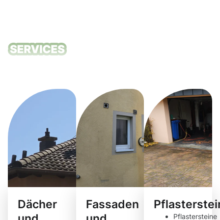
Unsere
Reinigungsdie
Dächer
Fassaden
Pflasterste
und
und
Pflastersteine