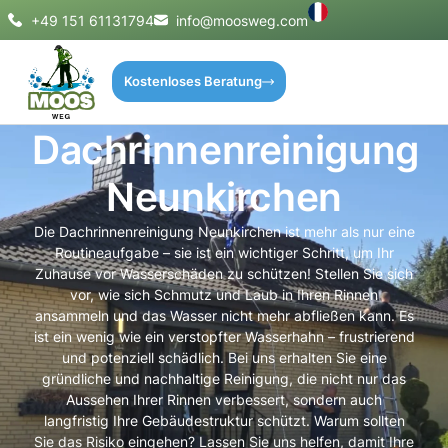
+49 151 61131794
info@moosweg.com
Kostenloses Beratung
Dachrinnenreinigung
Neunkirchen
Die Dachrinnenreinigung Neunkirchen ist mehr als nur eine
Routineaufgabe – sie ist ein wichtiger Schritt, um Ihr
Zuhause vor Wasserschäden zu schützen! Stellen Sie sich
vor, wie sich Schmutz und Laub in Ihren Rinnen
ansammeln und das Wasser nicht mehr abfließen kann. Es
ist ein wenig wie ein verstopfter Wasserhahn – frustrierend
und potenziell schädlich. Bei uns erhalten Sie eine
gründliche und nachhaltige Reinigung, die nicht nur das
Aussehen Ihrer Rinnen verbessert, sondern auch
langfristig Ihre Gebäudestruktur schützt. Warum sollten
Sie das Risiko eingehen? Lassen Sie uns helfen, damit Ihre