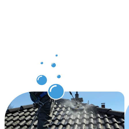
Ergebnisse,
die Sie
nach der
Dachrinnenr
Neunkirche
erwarten
dürfen