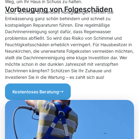
Weg, um Ihr Haus in Schuss zu halten.
Vorbeugung von Folgeschäden
Laub, Schmutz und andere Ablagerungen können die
Entwässerung ganz schön behindern und schnell zu
kostspieligen Reparaturen führen. Eine regelmäßige
Dachrinnenreinigung sorgt dafür, dass Regenwasser
problemlos abfließt. So wird das Risiko von Schimmel und
Feuchtigkeitsschäden erheblich verringert. Für Hausbesitzer in
Neunkirchen, die unerwartete Folgekosten vermeiden möchten,
stellt die Dachrinnenreinigung eine kluge Investition dar. Wer
möchte schon in der dunklen Jahreszeit mit verstopften
Dachrinnen kämpfen? Schützen Sie Ihr Zuhause und
investieren Sie in die Wartung – es zahlt sich aus!
Kostenloses Beratung