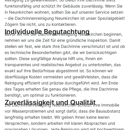
funktionsfähig und schützt Ihr Gebäude zuverlässig. Wenn Sie
in Neunkirchen wohnen, sollten Sie auf unseren Service setzen
– die Dachrinnenreinigung Neunkirchen ist unser Spezialgebiet!
Zögern Sie nicht, uns zu kontaktieren.
Individuelle Begutachtung
Bevor wir mit der Dachrinnenreinigung Neunkirchen beginnen,
nehmen wir uns die Zeit für eine gründliche Inspektion. Damit
stellen wir fest, wie stark Ihre Dachrinne verschmutzt ist und ob
es technische Besonderheiten gibt, die wir berücksichtigen
sollten. Diese sorgfältige Analyse hilft uns, Ihnen ein
transparentes und realistisches Angebot zu unterbreiten, das
exakt auf Ihre Bedürfnisse abgestimmt ist. So können wir
überflüssige Kosten vermeiden und gewährleisten, dass die
Reinigung effizient und präzise durchgeführt wird. Am Ende
des Tages erhalten Sie genau die Pflege, die Ihre Dachrinne
benötigt, um optimal zu funktionieren.
Zuverlässigkeit und Qualität
Die Dachrinnenreinigung Neunkirchen schützt Ihre Immobilie
vor Wasserproblemen und sorgt dafür, dass die Bausubstanz
langfristig erhalten bleibt. Wir geben Ihnen keine leeren
Versprechen, sondern arbeiten mit klaren Absprachen und
praxisnahen Lösungen. Jede Reinigung wird mit hochwertigem