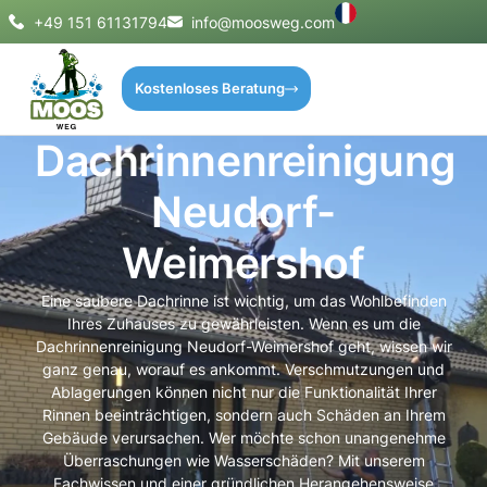
+49 151 61131794
info@moosweg.com
Kostenloses Beratung
Dachrinnenreinigung
Neudorf-
Weimershof
Eine saubere Dachrinne ist wichtig, um das Wohlbefinden
Ihres Zuhauses zu gewährleisten. Wenn es um die
Dachrinnenreinigung Neudorf-Weimershof geht, wissen wir
ganz genau, worauf es ankommt. Verschmutzungen und
Ablagerungen können nicht nur die Funktionalität Ihrer
Rinnen beeinträchtigen, sondern auch Schäden an Ihrem
Gebäude verursachen. Wer möchte schon unangenehme
Überraschungen wie Wasserschäden? Mit unserem
Fachwissen und einer gründlichen Herangehensweise