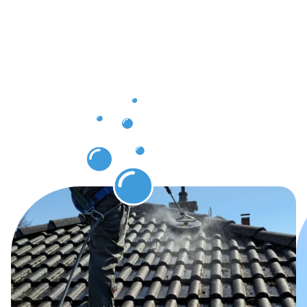
nach der
Dachrinnenr
Neudorf-
Weimershof
erwarten
können