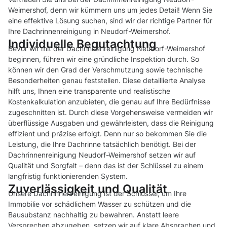
Weimershof, denn wir kümmern uns um jedes Detail! Wenn Sie
eine effektive Lösung suchen, sind wir der richtige Partner für
Ihre Dachrinnenreinigung in Neudorf-Weimershof.
Individuelle Begutachtung
Bevor wir mit der Dachrinnenreinigung Neudorf-Weimershof
beginnen, führen wir eine gründliche Inspektion durch. So
können wir den Grad der Verschmutzung sowie technische
Besonderheiten genau feststellen. Diese detaillierte Analyse
hilft uns, Ihnen eine transparente und realistische
Kostenkalkulation anzubieten, die genau auf Ihre Bedürfnisse
zugeschnitten ist. Durch diese Vorgehensweise vermeiden wir
überflüssige Ausgaben und gewährleisten, dass die Reinigung
effizient und präzise erfolgt. Denn nur so bekommen Sie die
Leistung, die Ihre Dachrinne tatsächlich benötigt. Bei der
Dachrinnenreinigung Neudorf-Weimershof setzen wir auf
Qualität und Sorgfalt – denn das ist der Schlüssel zu einem
langfristig funktionierenden System.
Zuverlässigkeit und Qualität
Unsere Dachrinnenreinigung ist der Schlüssel, um Ihre
Immobilie vor schädlichem Wasser zu schützen und die
Bausubstanz nachhaltig zu bewahren. Anstatt leere
Versprechen abzugeben, setzen wir auf klare Absprachen und