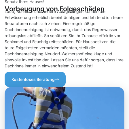
Schutz Ihres Hauses!
Vorbeugung von Folgeschäden
Laub, Schmutz und andere Ablagerungen können die
Entwässerung erheblich beeinträchtigen und letztendlich teure
Reparaturen nach sich ziehen. Eine regelmäßige
Dachrinnenreinigung ist notwendig, damit das Regenwasser
reibungslos abfließt. So schützen Sie Ihr Zuhause effektiv vor
Schimmel und Feuchtigkeitsschäden. Für Hausbesitzer, die
teure Folgekosten vermeiden möchten, stellt die
Dachrinnenreinigung Neudorf-Weimershof eine kluge und
sinnvolle Investition dar. Lassen Sie uns dafür sorgen, dass Ihre
Dachrinne immer in einwandfreiem Zustand ist!
Kostenloses Beratung