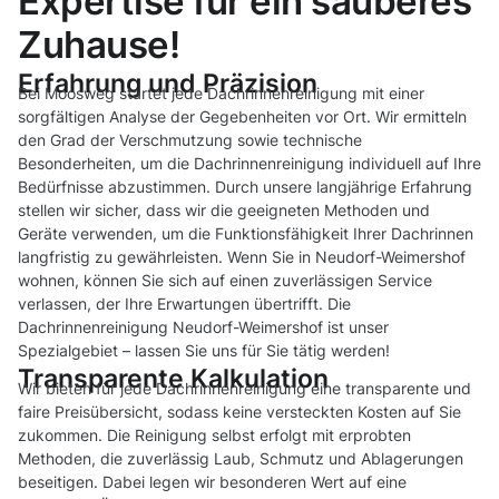
Expertise für ein sauberes
Zuhause!
Erfahrung und Präzision
Bei Moosweg startet jede Dachrinnenreinigung mit einer
sorgfältigen Analyse der Gegebenheiten vor Ort. Wir ermitteln
den Grad der Verschmutzung sowie technische
Besonderheiten, um die Dachrinnenreinigung individuell auf Ihre
Bedürfnisse abzustimmen. Durch unsere langjährige Erfahrung
stellen wir sicher, dass wir die geeigneten Methoden und
Geräte verwenden, um die Funktionsfähigkeit Ihrer Dachrinnen
langfristig zu gewährleisten. Wenn Sie in Neudorf-Weimershof
wohnen, können Sie sich auf einen zuverlässigen Service
verlassen, der Ihre Erwartungen übertrifft. Die
Dachrinnenreinigung Neudorf-Weimershof ist unser
Spezialgebiet – lassen Sie uns für Sie tätig werden!
Transparente Kalkulation
Wir bieten für jede Dachrinnenreinigung eine transparente und
faire Preisübersicht, sodass keine versteckten Kosten auf Sie
zukommen. Die Reinigung selbst erfolgt mit erprobten
Methoden, die zuverlässig Laub, Schmutz und Ablagerungen
beseitigen. Dabei legen wir besonderen Wert auf eine