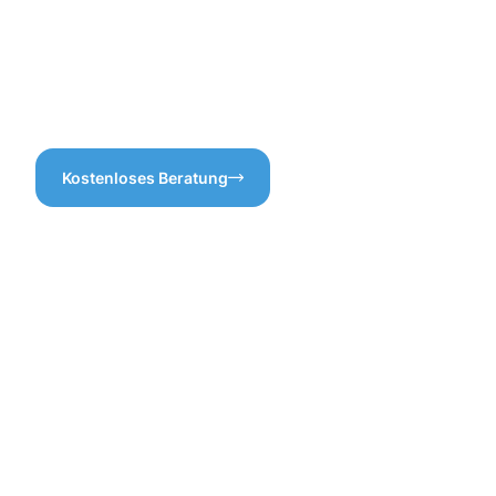
Expertise in Neudorf-
Es ist uns wichtig, Ihnen ein
Weimershof, wenn es um die
transparentes Angebot zu
Dachrinnenreinigung geht!
machen, damit Sie genau
wissen, was auf Sie
zukommt.
Kostenloses Beratung
Vorteile
einer