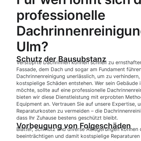
professionelle
Dachrinnenreinigun
Ulm?
Schutz der Bausubstanz
Verstopfte Dachrinnen können schnell zu ernsthaft
Fassade, dem Dach und sogar am Fundament führen.
Dachrinnenreinigung unerlässlich, um zu verhindern,
kostspielige Schäden entstehen. Wer sein Gebäude 
möchte, sollte auf eine professionelle Dachrinnenre
bieten wir diese Dienstleistung mit erprobten Met
Equipment an. Vertrauen Sie auf unsere Expertise, 
Reparaturkosten zu vermeiden – die Dachrinnenrein
dass Ihr Zuhause bestens geschützt bleibt.
Vorbeugung von Folgeschäden
Blätter, Schmutz und diverse Ablagerungen können 
beeinträchtigen und damit kostspielige Reparaturen 