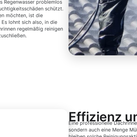
das Regenwasser problemlos
chtigkeitsschäden schützt.
en möchten, ist die
Es lohnt sich also, in die
hrinnen regelmäßig reinigen
uschließen.
Effizienz u
Eine professionelle Dachrinne
sondern auch eine Menge Mühe
bleiben solche Reinigungsakt