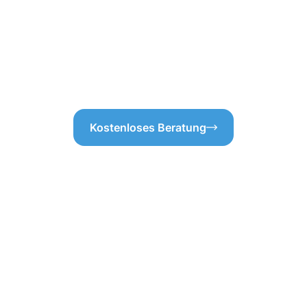
rinnenreinigung, ohne
sie einwandfrei funktionieren
ngen.Vertrauen Sie uns, denn
über einen langen Zeitraum f
inem erfolgreichen Ergebnis
sollten Sie die Dachrinnenrein
Schäden an Ihrem Zuhause zu 
der Dachrinnenreinigung Neu
Kostenloses Beratung