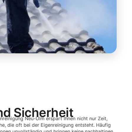
nd Sicherheit
nreinigung Neu-Ulm erspart Ihnen nicht nur Zeit,
, die oft bei der Eigenreinigung entsteht. Häufig
ionen unvollständig und bringen keine nachhaltigen