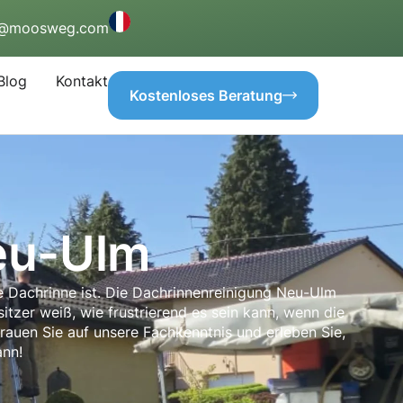
o@moosweg.com
Blog
Kontakt
Kostenloses Beratung
eu-Ulm
re Dachrinne ist. Die Dachrinnenreinigung Neu-Ulm
tzer weiß, wie frustrierend es sein kann, wenn die
rauen Sie auf unsere Fachkenntnis und erleben Sie,
ann!