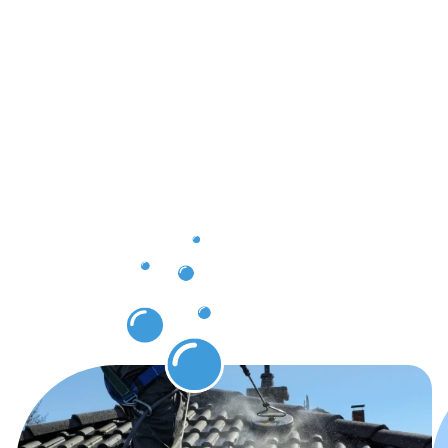
Ergebnisse,
die Sie
nach der
Dachrinnenr
Monheim
am Rhein
erwarten
dürfen