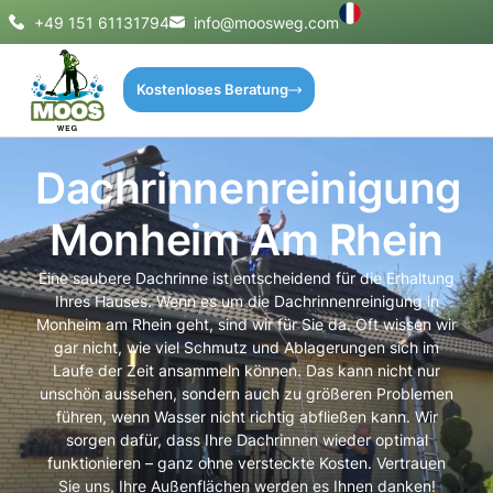
+49 151 61131794
info@moosweg.com
Kostenloses Beratung
Dachrinnenreinigung
Monheim Am Rhein
Eine saubere Dachrinne ist entscheidend für die Erhaltung
Ihres Hauses. Wenn es um die Dachrinnenreinigung in
Monheim am Rhein geht, sind wir für Sie da. Oft wissen wir
gar nicht, wie viel Schmutz und Ablagerungen sich im
Laufe der Zeit ansammeln können. Das kann nicht nur
unschön aussehen, sondern auch zu größeren Problemen
führen, wenn Wasser nicht richtig abfließen kann. Wir
sorgen dafür, dass Ihre Dachrinnen wieder optimal
funktionieren – ganz ohne versteckte Kosten. Vertrauen
Sie uns, Ihre Außenflächen werden es Ihnen danken!