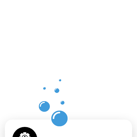
Die
Vorteile
einer
professione
Dachrinnenr
in
Monheim
am Rhein