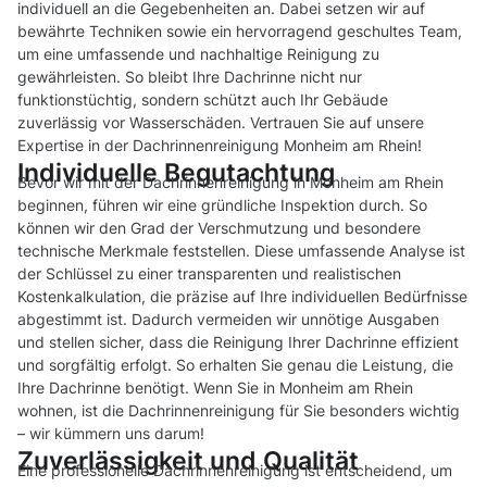
individuell an die Gegebenheiten an. Dabei setzen wir auf
bewährte Techniken sowie ein hervorragend geschultes Team,
um eine umfassende und nachhaltige Reinigung zu
gewährleisten. So bleibt Ihre Dachrinne nicht nur
funktionstüchtig, sondern schützt auch Ihr Gebäude
zuverlässig vor Wasserschäden. Vertrauen Sie auf unsere
Expertise in der Dachrinnenreinigung Monheim am Rhein!
Individuelle Begutachtung
Bevor wir mit der Dachrinnenreinigung in Monheim am Rhein
beginnen, führen wir eine gründliche Inspektion durch. So
können wir den Grad der Verschmutzung und besondere
technische Merkmale feststellen. Diese umfassende Analyse ist
der Schlüssel zu einer transparenten und realistischen
Kostenkalkulation, die präzise auf Ihre individuellen Bedürfnisse
abgestimmt ist. Dadurch vermeiden wir unnötige Ausgaben
und stellen sicher, dass die Reinigung Ihrer Dachrinne effizient
und sorgfältig erfolgt. So erhalten Sie genau die Leistung, die
Ihre Dachrinne benötigt. Wenn Sie in Monheim am Rhein
wohnen, ist die Dachrinnenreinigung für Sie besonders wichtig
– wir kümmern uns darum!
Zuverlässigkeit und Qualität
Eine professionelle Dachrinnenreinigung ist entscheidend, um