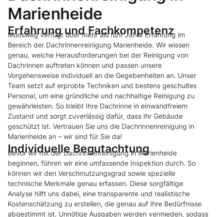
Marienheide
Erfahrung und Fachkompetenz
Moosweg verfügt über mehr als fünf Jahre Erfahrung im
Bereich der Dachrinnenreinigung Marienheide. Wir wissen
genau, welche Herausforderungen bei der Reinigung von
Dachrinnen auftreten können und passen unsere
Vorgehensweise individuell an die Gegebenheiten an. Unser
Team setzt auf erprobte Techniken und bestens geschultes
Personal, um eine gründliche und nachhaltige Reinigung zu
gewährleisten. So bleibt Ihre Dachrinne in einwandfreiem
Zustand und sorgt zuverlässig dafür, dass Ihr Gebäude
geschützt ist. Vertrauen Sie uns die Dachrinnenreinigung in
Marienheide an – wir sind für Sie da!
Individuelle Begutachtung
Bevor wir mit der Dachrinnenreinigung in Marienheide
beginnen, führen wir eine umfassende Inspektion durch. So
können wir den Verschmutzungsgrad sowie spezielle
technische Merkmale genau erfassen. Diese sorgfältige
Analyse hilft uns dabei, eine transparente und realistische
Kostenschätzung zu erstellen, die genau auf Ihre Bedürfnisse
abgestimmt ist. Unnötige Ausgaben werden vermieden, sodass