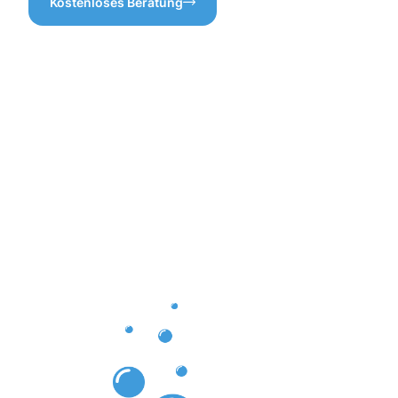
Kostenloses Beratung
Vorteile
einer
professione
Dachrinnenr
in
Marienheid