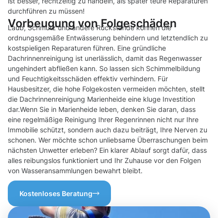
ist besser, rechtzeitig zu handeln, als später teure Reparaturen
durchführen zu müssen!
Vorbeugung von Folgeschäden
Laub, Schmutz und andere Rückstände können die
ordnungsgemäße Entwässerung behindern und letztendlich zu
kostspieligen Reparaturen führen. Eine gründliche
Dachrinnenreinigung ist unerlässlich, damit das Regenwasser
ungehindert abfließen kann. So lassen sich Schimmelbildung
und Feuchtigkeitsschäden effektiv verhindern. Für
Hausbesitzer, die hohe Folgekosten vermeiden möchten, stellt
die Dachrinnenreinigung Marienheide eine kluge Investition
dar.Wenn Sie in Marienheide leben, denken Sie daran, dass
eine regelmäßige Reinigung Ihrer Regenrinnen nicht nur Ihre
Immobilie schützt, sondern auch dazu beiträgt, Ihre Nerven zu
schonen. Wer möchte schon unliebsame Überraschungen beim
nächsten Unwetter erleben? Ein klarer Ablauf sorgt dafür, dass
alles reibungslos funktioniert und Ihr Zuhause vor den Folgen
von Wasseransammlungen bewahrt bleibt.
Kostenloses Beratung