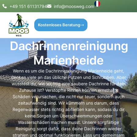
+49 151 61131794
info@moosweg.com
Kostenloses Beratung
Dachrinnenreinigung
Marienheide
Wenn es um die Dachrinnenreinigung Marienheide geht,
denken viele an das übliche Putzen und Schrubben. Aber
wusstest du, wie wichtig eine saubere Dachrinne für dein
Zuhause ist? Verstopfte Rinnen können ernsthafte
Schäden verursachen, die nicht nur teuer, sondern auch
zeitaufwendig sind. Wir kümmern uns darum, dass
Regenwasser stets richtig abfließen kann, sodass du dir
keine Sorgen um Überschwemmungen oder
Wasserschäden machen musst. Unsere sorgfältige
Reinigung sorgt dafür, dass deine Dachrinnen wieder
strahlen und optimal funktionieren. Lass uns gemeinsam