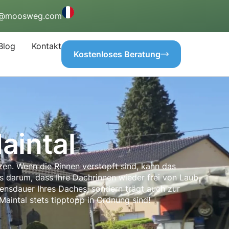
o@moosweg.com
Blog
Kontakt
Kostenloses Beratung
aintal
zen. Wenn die Rinnen verstopft sind, kann das
darum, dass Ihre Dachrinnen wieder frei von Laub,
ensdauer Ihres Daches, sondern trägt auch zur
aintal stets tipptopp in Ordnung sind!