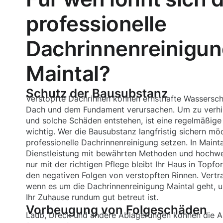
professionelle
Dachrinnenreinigun
Maintal?
Schutz der Bausubstanz
Verstopfte Dachrinnen können ernsthafte Wassersc
Dach und dem Fundament verursachen. Um zu verhin
und solche Schäden entstehen, ist eine regelmäßige
wichtig. Wer die Bausubstanz langfristig sichern möc
professionelle Dachrinnenreinigung setzen. In Mainta
Dienstleistung mit bewährten Methoden und hochwe
nur mit der richtigen Pflege bleibt Ihr Haus in Topfo
den negativen Folgen von verstopften Rinnen. Vertra
wenn es um die Dachrinnenreinigung Maintal geht, u
Ihr Zuhause rundum gut betreut ist.
Vorbeugung von Folgeschäden
Laub, Dreck und andere Ablagerungen können die A