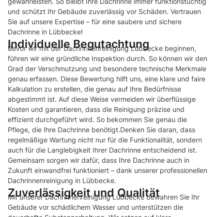
gewährleisten. So bleibt Ihre Dachrinne immer funktionstüchtig
und schützt Ihr Gebäude zuverlässig vor Schäden. Vertrauen
Sie auf unsere Expertise – für eine saubere und sichere
Dachrinne in Lübbecke!
Individuelle Begutachtung
Bevor wir mit der Dachrinnenreinigung Lübbecke beginnen,
führen wir eine gründliche Inspektion durch. So können wir den
Grad der Verschmutzung und besondere technische Merkmale
genau erfassen. Diese Bewertung hilft uns, eine klare und faire
Kalkulation zu erstellen, die genau auf Ihre Bedürfnisse
abgestimmt ist. Auf diese Weise vermeiden wir überflüssige
Kosten und garantieren, dass die Reinigung präzise und
effizient durchgeführt wird. So bekommen Sie genau die
Pflege, die Ihre Dachrinne benötigt.Denken Sie daran, dass
regelmäßige Wartung nicht nur für die Funktionalität, sondern
auch für die Langlebigkeit Ihrer Dachrinne entscheidend ist.
Gemeinsam sorgen wir dafür, dass Ihre Dachrinne auch in
Zukunft einwandfrei funktioniert – dank unserer professionellen
Dachrinnenreinigung in Lübbecke.
Zuverlässigkeit und Qualität
Mit unserer Dachrinnenreinigung Lübbecke bewahren Sie Ihr
Gebäude vor schädlichem Wasser und unterstützen die