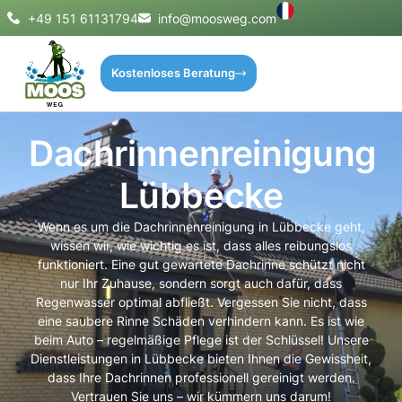
+49 151 61131794
info@moosweg.com
Kostenloses Beratung
Dachrinnenreinigung
Lübbecke
Wenn es um die Dachrinnenreinigung in Lübbecke geht,
wissen wir, wie wichtig es ist, dass alles reibungslos
funktioniert. Eine gut gewartete Dachrinne schützt nicht
nur Ihr Zuhause, sondern sorgt auch dafür, dass
Regenwasser optimal abfließt. Vergessen Sie nicht, dass
eine saubere Rinne Schäden verhindern kann. Es ist wie
beim Auto – regelmäßige Pflege ist der Schlüssel! Unsere
Dienstleistungen in Lübbecke bieten Ihnen die Gewissheit,
dass Ihre Dachrinnen professionell gereinigt werden.
Vertrauen Sie uns – wir kümmern uns darum!