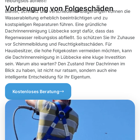
reibungslos abfließt!
Vorbeugung von Folgeschäden
Blätter, Schmutz und verschiedene Ablagerungen können die
Wasserableitung erheblich beeinträchtigen und zu
kostspieligen Reparaturen führen. Eine gründliche
Dachrinnenreinigung Lübbecke sorgt dafür, dass das
Regenwasser reibungslos abfließt. So schützen Sie Ihr Zuhause
vor Schimmelbildung und Feuchtigkeitsschäden. Für
Hausbesitzer, die hohe Folgekosten vermeiden möchten, kann
die Dachrinnenreinigung in Lübbecke eine kluge Investition
sein. Warum also warten? Den Zustand Ihrer Dachrinnen im
Blick zu haben, ist nicht nur ratsam, sondern auch eine
intelligente Entscheidung für Ihr Eigentum.
Kostenloses Beratung