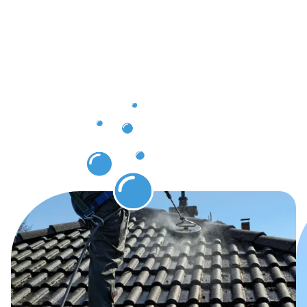
der
Dachrinnenr
in
Lübbecke
auf Sie
warten