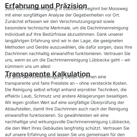
Erfahrung und Präzision
Jede Dachrinnenreinigung in Lübbecke beginnt bei Moosweg
mit einer sorgfältigen Analyse der Gegebenheiten vor Ort.
Zunächst erfassen wir den Verschmutzungsgrad sowie
besondere technische Merkmale, um die Dachrinnenreinigung
individuell auf Ihre Bedürfnisse abzustimmen. Dank unserer
langjährigen Erfahrung sind wir in der Lage, die geeigneten
Methoden und Geräte auszuwählen, die dafür sorgen, dass Ihre
Dachrinnen nachhaltig einwandfrei funktionieren. Vertrauen Sie
uns, wenn es um die Dachrinnenreinigung Lübbecke geht – wir
kümmern uns um alles!
Transparente Kalkulation
Für jede Dachrinnenreinigung bieten wir Ihnen eine
transparente und faire Preisliste an – ohne versteckte Kosten.
Die Reinigung selbst erfolgt anhand erprobter Techniken, die
effektiv Laub, Schmutz und andere Ablagerungen beseitigen.
Wir legen großen Wert auf eine sorgfältige Überprüfung der
Ablaufstellen, damit Ihre Dachrinnen auch nach der Reinigung
einwandfrei funktionieren. So gewährleisten wir eine
nachhaltige und wirkungsvolle Dachrinnenreinigung Lübbecke,
die den Wert Ihres Gebäudes langfristig schützt. Vertrauen Sie
auf unsere Erfahrung und lassen Sie uns gemeinsam für den