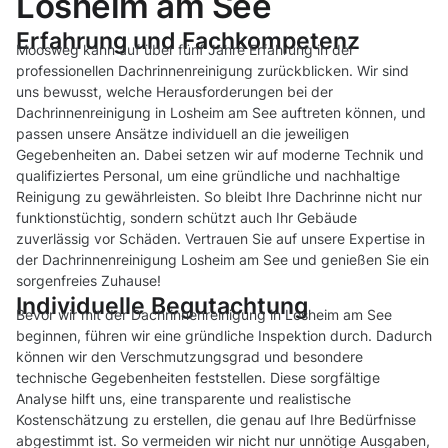
Losheim am See
Erfahrung und Fachkompetenz
Moosweg kann auf über fünf Jahre Erfahrung in der
professionellen Dachrinnenreinigung zurückblicken. Wir sind
uns bewusst, welche Herausforderungen bei der
Dachrinnenreinigung in Losheim am See auftreten können, und
passen unsere Ansätze individuell an die jeweiligen
Gegebenheiten an. Dabei setzen wir auf moderne Technik und
qualifiziertes Personal, um eine gründliche und nachhaltige
Reinigung zu gewährleisten. So bleibt Ihre Dachrinne nicht nur
funktionstüchtig, sondern schützt auch Ihr Gebäude
zuverlässig vor Schäden. Vertrauen Sie auf unsere Expertise in
der Dachrinnenreinigung Losheim am See und genießen Sie ein
sorgenfreies Zuhause!
Individuelle Begutachtung
Bevor wir mit der Dachrinnenreinigung in Losheim am See
beginnen, führen wir eine gründliche Inspektion durch. Dadurch
können wir den Verschmutzungsgrad und besondere
technische Gegebenheiten feststellen. Diese sorgfältige
Analyse hilft uns, eine transparente und realistische
Kostenschätzung zu erstellen, die genau auf Ihre Bedürfnisse
abgestimmt ist. So vermeiden wir nicht nur unnötige Ausgaben,