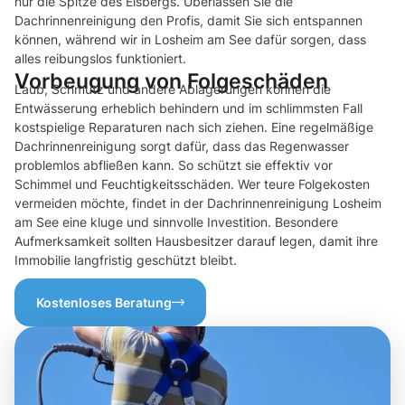
nur die Spitze des Eisbergs. Überlassen Sie die
Dachrinnenreinigung den Profis, damit Sie sich entspannen
können, während wir in Losheim am See dafür sorgen, dass
alles reibungslos funktioniert.
Vorbeugung von Folgeschäden
Laub, Schmutz und andere Ablagerungen können die
Entwässerung erheblich behindern und im schlimmsten Fall
kostspielige Reparaturen nach sich ziehen. Eine regelmäßige
Dachrinnenreinigung sorgt dafür, dass das Regenwasser
problemlos abfließen kann. So schützt sie effektiv vor
Schimmel und Feuchtigkeitsschäden. Wer teure Folgekosten
vermeiden möchte, findet in der Dachrinnenreinigung Losheim
am See eine kluge und sinnvolle Investition. Besondere
Aufmerksamkeit sollten Hausbesitzer darauf legen, damit ihre
Immobilie langfristig geschützt bleibt.
Kostenloses Beratung