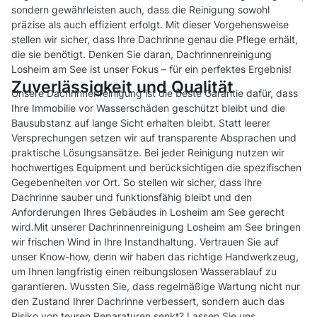
sondern gewährleisten auch, dass die Reinigung sowohl
präzise als auch effizient erfolgt. Mit dieser Vorgehensweise
stellen wir sicher, dass Ihre Dachrinne genau die Pflege erhält,
die sie benötigt. Denken Sie daran, Dachrinnenreinigung
Losheim am See ist unser Fokus – für ein perfektes Ergebnis!
Zuverlässigkeit und Qualität
Unsere Dachrinnenreinigung ist die beste Garantie dafür, dass
Ihre Immobilie vor Wasserschäden geschützt bleibt und die
Bausubstanz auf lange Sicht erhalten bleibt. Statt leerer
Versprechungen setzen wir auf transparente Absprachen und
praktische Lösungsansätze. Bei jeder Reinigung nutzen wir
hochwertiges Equipment und berücksichtigen die spezifischen
Gegebenheiten vor Ort. So stellen wir sicher, dass Ihre
Dachrinne sauber und funktionsfähig bleibt und den
Anforderungen Ihres Gebäudes in Losheim am See gerecht
wird.Mit unserer Dachrinnenreinigung Losheim am See bringen
wir frischen Wind in Ihre Instandhaltung. Vertrauen Sie auf
unser Know-how, denn wir haben das richtige Handwerkzeug,
um Ihnen langfristig einen reibungslosen Wasserablauf zu
garantieren. Wussten Sie, dass regelmäßige Wartung nicht nur
den Zustand Ihrer Dachrinne verbessert, sondern auch das
Risiko von teuren Reparaturen senkt? Lassen Sie uns