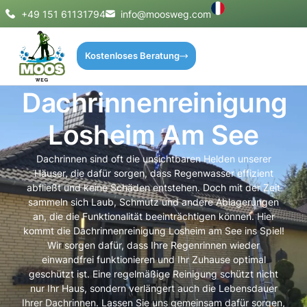
+49 151 61131794
info@moosweg.com
Kostenloses Beratung
Dachrinnenreinigung
Losheim Am See
Dachrinnen sind oft die unsichtbaren Helden unserer
Häuser, die dafür sorgen, dass Regenwasser effizient
abfließt und keine Schäden entstehen. Doch mit der Zeit
sammeln sich Laub, Schmutz und andere Ablagerungen
an, die die Funktionalität beeinträchtigen können. Hier
kommt die Dachrinnenreinigung Losheim am See ins Spiel!
Wir sorgen dafür, dass Ihre Regenrinnen wieder
einwandfrei funktionieren und Ihr Zuhause optimal
geschützt ist. Eine regelmäßige Reinigung schützt nicht
nur Ihr Haus, sondern verlängert auch die Lebensdauer
Ihrer Dachrinnen. Lassen Sie uns gemeinsam dafür sorgen,