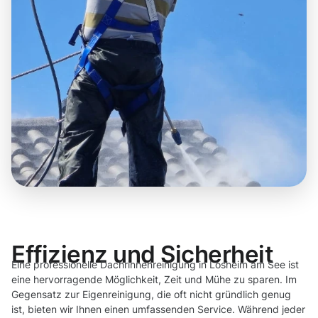
Effizienz und Sicherheit
Eine professionelle Dachrinnenreinigung in Losheim am See ist
eine hervorragende Möglichkeit, Zeit und Mühe zu sparen. Im
Gegensatz zur Eigenreinigung, die oft nicht gründlich genug
ist, bieten wir Ihnen einen umfassenden Service. Während jeder