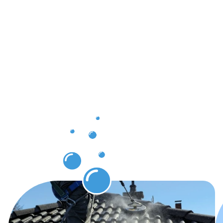
Ergebnisse,
die Sie
nach der
Dachrinnenr
in Lingen
erwarten
können