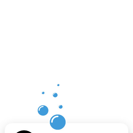
Vorteile
einer
professione
Dachrinnenr
in Lingen
mit
Moosweg