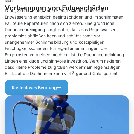
sich!
Vorbeugung von Folgeschäden
Laub, Schmutz und andere Rückstände können die
Entwässerung erheblich beeinträchtigen und im schlimmsten
Fall teure Reparaturen nach sich ziehen. Eine gründliche
Dachrinnenreinigung sorgt dafür, dass das Regenwasser
problemlos abfließen kann und schützt somit vor
unangenehmer Schimmelbildung und kostspieligen
Feuchtigkeitsschäden. Für Eigentümer in Lingen, die
Folgekosten vermeiden möchten, ist die Dachrinnenreinigung
Lingen eine kluge und sinnvolle Investition. Warum riskieren,
dass kleine Probleme zu großen werden? Ein regelmäßiger
Blick auf die Dachrinnen kann viel Ärger und Geld sparen!
Kostenloses Beratung