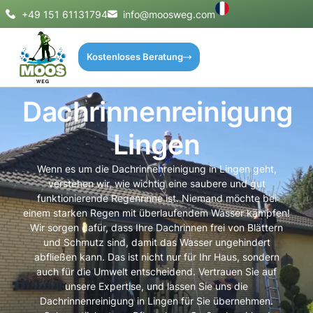
+49 151 61131794
info@moosweg.com
Kostenloses Beratung
Dachrinnenreinigung
Lingen
Wenn es um die Dachrinnenreinigung in Lingen geht,
verstehen wir, wie wichtig eine saubere und gut
funktionierende Regenrinne ist. Niemand möchte bei
einem starken Regen mit überlaufendem Wasser kämpfen!
Wir sorgen dafür, dass Ihre Dachrinnen frei von Blättern
und Schmutz sind, damit das Wasser ungehindert
abfließen kann. Das ist nicht nur für Ihr Haus, sondern
auch für die Umwelt entscheidend. Vertrauen Sie auf
unsere Expertise, und lassen Sie uns die
Dachrinnenreinigung in Lingen für Sie übernehmen.