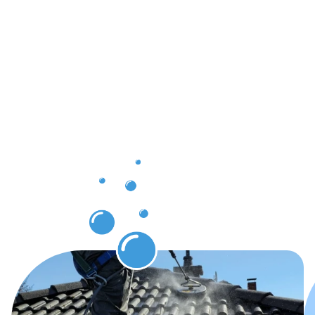
Ergebnisse,
die Sie
nach der
Dachrinnenr
in Lebach
erwarten
können