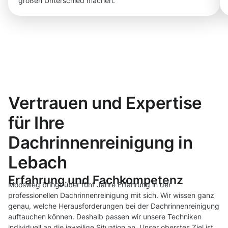
großen Unterschied machen.
Vertrauen und Expertise
für Ihre
Dachrinnenreinigung in
Lebach
Erfahrung und Fachkompetenz
Moosweg bringt über fünf Jahre Erfahrung in der
professionellen Dachrinnenreinigung mit sich. Wir wissen ganz
genau, welche Herausforderungen bei der Dachrinnenreinigung
auftauchen können. Deshalb passen wir unsere Techniken
individuell an die jeweilige Situation an. Unser oberstes Ziel ist