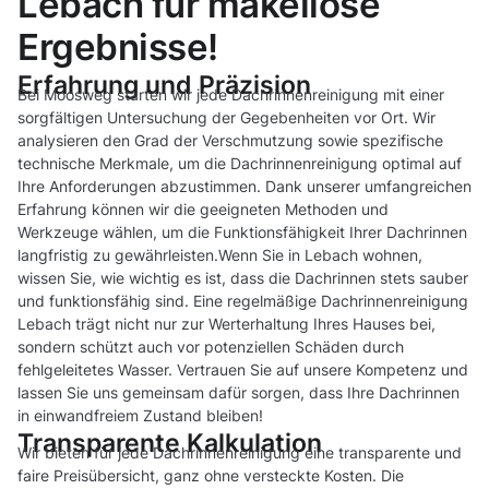
Lebach für makellose
Ergebnisse!
Erfahrung und Präzision
Bei Moosweg starten wir jede Dachrinnenreinigung mit einer
sorgfältigen Untersuchung der Gegebenheiten vor Ort. Wir
analysieren den Grad der Verschmutzung sowie spezifische
technische Merkmale, um die Dachrinnenreinigung optimal auf
Ihre Anforderungen abzustimmen. Dank unserer umfangreichen
Erfahrung können wir die geeigneten Methoden und
Werkzeuge wählen, um die Funktionsfähigkeit Ihrer Dachrinnen
langfristig zu gewährleisten.Wenn Sie in Lebach wohnen,
wissen Sie, wie wichtig es ist, dass die Dachrinnen stets sauber
und funktionsfähig sind. Eine regelmäßige Dachrinnenreinigung
Lebach trägt nicht nur zur Werterhaltung Ihres Hauses bei,
sondern schützt auch vor potenziellen Schäden durch
fehlgeleitetes Wasser. Vertrauen Sie auf unsere Kompetenz und
lassen Sie uns gemeinsam dafür sorgen, dass Ihre Dachrinnen
in einwandfreiem Zustand bleiben!
Transparente Kalkulation
Wir bieten für jede Dachrinnenreinigung eine transparente und
faire Preisübersicht, ganz ohne versteckte Kosten. Die