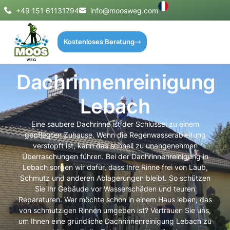
+49 151 61131794
info@moosweg.com
Kostenloses Beratung
Dachrinnenreinigung
Lebach
Eine saubere Dachrinne ist der Schlüssel zu einem
gepflegten Zuhause. Wenn die Regenwasserableitung
verstopft ist, kann das schnell zu unangenehmen
Überraschungen führen. Bei der Dachrinnenreinigung in
Lebach sorgen wir dafür, dass Ihre Rinne frei von Laub,
Schmutz und anderen Ablagerungen bleibt. So schützen
Sie Ihr Gebäude vor Wasserschäden und teuren
Reparaturen. Wer möchte schon in einem Haus leben, das
von schmutzigen Rinnen umgeben ist? Vertrauen Sie uns,
um Ihnen eine gründliche Dachrinnenreinigung Lebach zu