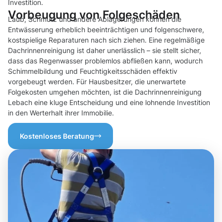
Investition.
Vorbeugung von Folgeschäden
Laub, Schmutz und andere Ablagerungen können die
Entwässerung erheblich beeinträchtigen und folgenschwere,
kostspielige Reparaturen nach sich ziehen. Eine regelmäßige
Dachrinnenreinigung ist daher unerlässlich – sie stellt sicher,
dass das Regenwasser problemlos abfließen kann, wodurch
Schimmelbildung und Feuchtigkeitsschäden effektiv
vorgebeugt werden. Für Hausbesitzer, die unerwartete
Folgekosten umgehen möchten, ist die Dachrinnenreinigung
Lebach eine kluge Entscheidung und eine lohnende Investition
in den Werterhalt ihrer Immobilie.
Kostenloses Beratung