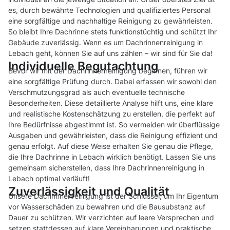
es, durch bewährte Technologien und qualifiziertes Personal
eine sorgfältige und nachhaltige Reinigung zu gewährleisten.
So bleibt Ihre Dachrinne stets funktionstüchtig und schützt Ihr
Gebäude zuverlässig. Wenn es um Dachrinnenreinigung in
Lebach geht, können Sie auf uns zählen – wir sind für Sie da!
Individuelle Begutachtung
Bevor wir mit der Dachrinnenreinigung beginnen, führen wir
eine sorgfältige Prüfung durch. Dabei erfassen wir sowohl den
Verschmutzungsgrad als auch eventuelle technische
Besonderheiten. Diese detaillierte Analyse hilft uns, eine klare
und realistische Kostenschätzung zu erstellen, die perfekt auf
Ihre Bedürfnisse abgestimmt ist. So vermeiden wir überflüssige
Ausgaben und gewährleisten, dass die Reinigung effizient und
genau erfolgt. Auf diese Weise erhalten Sie genau die Pflege,
die Ihre Dachrinne in Lebach wirklich benötigt. Lassen Sie uns
gemeinsam sicherstellen, dass Ihre Dachrinnenreinigung in
Lebach optimal verläuft!
Zuverlässigkeit und Qualität
Unsere Dachrinnenreinigung ist der Schlüssel, um Ihr Eigentum
vor Wasserschäden zu bewahren und die Bausubstanz auf
Dauer zu schützen. Wir verzichten auf leere Versprechen und
setzen stattdessen auf klare Vereinbarungen und praktische