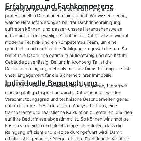
Erfahrung und Fachkompetenz
Moosweg bringt mehr als fünf Jahre Erfahrung in der
professionellen Dachrinnenreinigung mit. Wir wissen genau,
welche Herausforderungen bei der Dachrinnenreinigung
auftreten können, und passen unsere Herangehensweise
individuell an die jeweilige Situation an. Dabei setzen wir auf
moderne Technik und ein kompetentes Team, um eine
gründliche und nachhaltige Reinigung zu gewährleisten. So
bleibt Ihre Dachrinne optimal funktionsfähig und schützt Ihr
Gebäude zuverlässig. Bei uns in Kronberg Tal ist die
Dachrinnenreinigung mehr als nur eine Dienstleistung – es ist
unser Engagement für die Sicherheit Ihrer Immobilie.
Individuelle Begutachtung
Bevor wir mit der Dachrinnenreinigung beginnen, führen wir
eine sorgfältige Inspektion durch. Dabei nehmen wir den
Verschmutzungsgrad und technische Besonderheiten genau
unter die Lupe. Diese detaillierte Analyse hilft uns, eine
transparente und realistische Kalkulation zu erstellen, die ideal
auf Ihre Bedürfnisse abgestimmt ist. So können wir unnötige
Kosten vermeiden und gleichzeitig sicherstellen, dass die
Reinigung effizient und präzise durchgeführt wird. Damit
erhalten Sie genau die Pflege, die Ihre Dachrinne in Kronberg