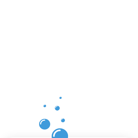
Vorteile
einer
professione
Dachrinnenr
in
Kronberg
Tal