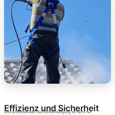
Effizienz und Sicherheit
Eine professionelle Dachrinnenreinigung ist nicht nur