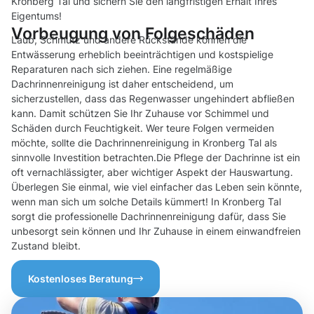
Kronberg Tal und sichern Sie den langfristigen Erhalt Ihres
Eigentums!
Vorbeugung von Folgeschäden
Laub, Schmutz und andere Rückstände können die
Entwässerung erheblich beeinträchtigen und kostspielige
Reparaturen nach sich ziehen. Eine regelmäßige
Dachrinnenreinigung ist daher entscheidend, um
sicherzustellen, dass das Regenwasser ungehindert abfließen
kann. Damit schützen Sie Ihr Zuhause vor Schimmel und
Schäden durch Feuchtigkeit. Wer teure Folgen vermeiden
möchte, sollte die Dachrinnenreinigung in Kronberg Tal als
sinnvolle Investition betrachten.Die Pflege der Dachrinne ist ein
oft vernachlässigter, aber wichtiger Aspekt der Hauswartung.
Überlegen Sie einmal, wie viel einfacher das Leben sein könnte,
wenn man sich um solche Details kümmert! In Kronberg Tal
sorgt die professionelle Dachrinnenreinigung dafür, dass Sie
unbesorgt sein können und Ihr Zuhause in einem einwandfreien
Zustand bleibt.
Kostenloses Beratung