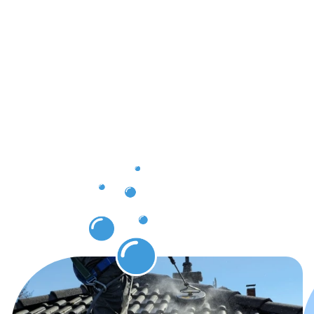
Ergebnisse,
die Sie
nach der
Dachrinnenr
in
Korschenbr
erwarten
können