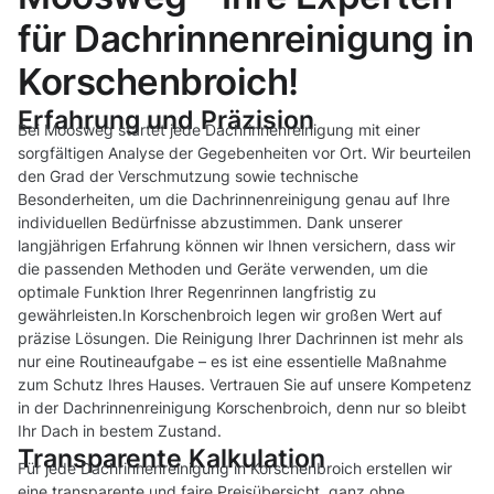
für Dachrinnenreinigung in
Korschenbroich!
Erfahrung und Präzision
Bei Moosweg startet jede Dachrinnenreinigung mit einer
sorgfältigen Analyse der Gegebenheiten vor Ort. Wir beurteilen
den Grad der Verschmutzung sowie technische
Besonderheiten, um die Dachrinnenreinigung genau auf Ihre
individuellen Bedürfnisse abzustimmen. Dank unserer
langjährigen Erfahrung können wir Ihnen versichern, dass wir
die passenden Methoden und Geräte verwenden, um die
optimale Funktion Ihrer Regenrinnen langfristig zu
gewährleisten.In Korschenbroich legen wir großen Wert auf
präzise Lösungen. Die Reinigung Ihrer Dachrinnen ist mehr als
nur eine Routineaufgabe – es ist eine essentielle Maßnahme
zum Schutz Ihres Hauses. Vertrauen Sie auf unsere Kompetenz
in der Dachrinnenreinigung Korschenbroich, denn nur so bleibt
Ihr Dach in bestem Zustand.
Transparente Kalkulation
Für jede Dachrinnenreinigung in Korschenbroich erstellen wir
eine transparente und faire Preisübersicht, ganz ohne