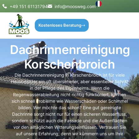
+49 151 61131794
info@moosweg.com
Kostenloses Beratung
Dachrinnenreinigung
Korschenbroich
Die Dachrinnenreinigung in Korschenbroich ist für viele
Hausbesitzer ein oft übersehener, aber essentieller Schritt
in der Pflege des Eigenheims. Wenn die
Regenwasserableitung nicht richtig funktioniert, können
sich schnell Probleme wie Wasserschäden oder Schimmel
bilden. Wer möchte das schon? Eine gut gereinigte
Dachrinne sorgt nicht nur für einen sicheren Wasserfluss,
sondern schützt auch die Fassade und die Außenflächen
vor den alltäglichen Witterungseinflüssen. Vertrauen Sie
auf unsere Erfahrung, denn wir kümmern uns um Ihre