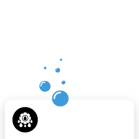
Vorteile
einer
professione
Dachrinnenr
in
Korschenbr