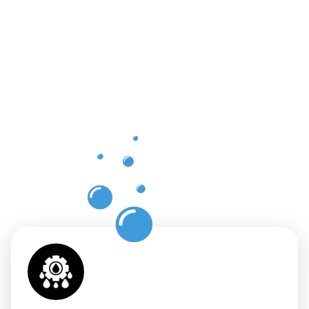
Vorteile
einer
professione
Dachrinnenr
in
Kornwesthe