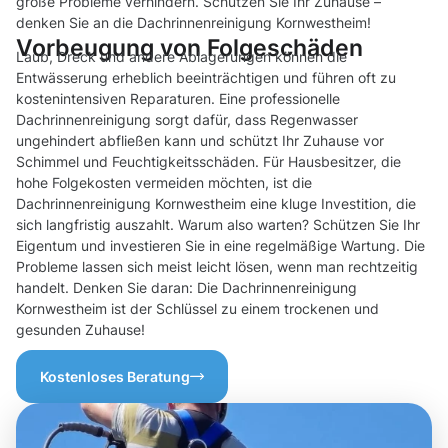
große Probleme verhindern. Schützen Sie Ihr Zuhause –
denken Sie an die Dachrinnenreinigung Kornwestheim!
Vorbeugung von Folgeschäden
Laub, Dreck und andere Ablagerungen können die
Entwässerung erheblich beeinträchtigen und führen oft zu
kostenintensiven Reparaturen. Eine professionelle
Dachrinnenreinigung sorgt dafür, dass Regenwasser
ungehindert abfließen kann und schützt Ihr Zuhause vor
Schimmel und Feuchtigkeitsschäden. Für Hausbesitzer, die
hohe Folgekosten vermeiden möchten, ist die
Dachrinnenreinigung Kornwestheim eine kluge Investition, die
sich langfristig auszahlt. Warum also warten? Schützen Sie Ihr
Eigentum und investieren Sie in eine regelmäßige Wartung. Die
Probleme lassen sich meist leicht lösen, wenn man rechtzeitig
handelt. Denken Sie daran: Die Dachrinnenreinigung
Kornwestheim ist der Schlüssel zu einem trockenen und
gesunden Zuhause!
Kostenloses Beratung