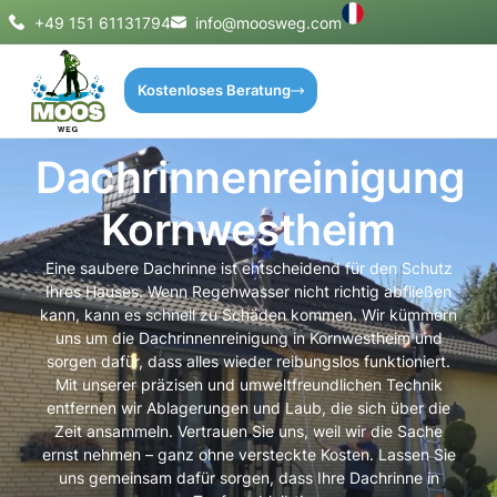
+49 151 61131794
info@moosweg.com
Kostenloses Beratung
Dachrinnenreinigung
Kornwestheim
Eine saubere Dachrinne ist entscheidend für den Schutz
Ihres Hauses. Wenn Regenwasser nicht richtig abfließen
kann, kann es schnell zu Schäden kommen. Wir kümmern
uns um die Dachrinnenreinigung in Kornwestheim und
sorgen dafür, dass alles wieder reibungslos funktioniert.
Mit unserer präzisen und umweltfreundlichen Technik
entfernen wir Ablagerungen und Laub, die sich über die
Zeit ansammeln. Vertrauen Sie uns, weil wir die Sache
ernst nehmen – ganz ohne versteckte Kosten. Lassen Sie
uns gemeinsam dafür sorgen, dass Ihre Dachrinne in