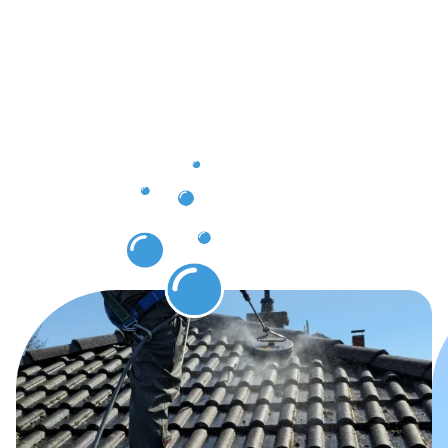
nach der
Dachrinnenr
in
Kornwesthe
erwarten
können