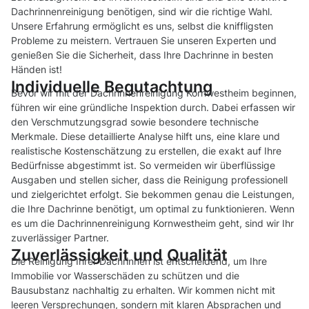
Dachrinnenreinigung benötigen, sind wir die richtige Wahl.
Unsere Erfahrung ermöglicht es uns, selbst die kniffligsten
Probleme zu meistern. Vertrauen Sie unseren Experten und
genießen Sie die Sicherheit, dass Ihre Dachrinne in besten
Händen ist!
Individuelle Begutachtung
Bevor wir mit der Dachrinnenreinigung Kornwestheim beginnen,
führen wir eine gründliche Inspektion durch. Dabei erfassen wir
den Verschmutzungsgrad sowie besondere technische
Merkmale. Diese detaillierte Analyse hilft uns, eine klare und
realistische Kostenschätzung zu erstellen, die exakt auf Ihre
Bedürfnisse abgestimmt ist. So vermeiden wir überflüssige
Ausgaben und stellen sicher, dass die Reinigung professionell
und zielgerichtet erfolgt. Sie bekommen genau die Leistungen,
die Ihre Dachrinne benötigt, um optimal zu funktionieren. Wenn
es um die Dachrinnenreinigung Kornwestheim geht, sind wir Ihr
zuverlässiger Partner.
Zuverlässigkeit und Qualität
Die Reinigung Ihrer Dachrinnen ist entscheidend, um Ihre
Immobilie vor Wasserschäden zu schützen und die
Bausubstanz nachhaltig zu erhalten. Wir kommen nicht mit
leeren Versprechungen, sondern mit klaren Absprachen und