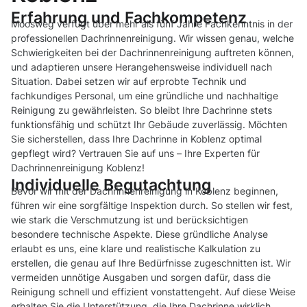
Erfahrung und Fachkompetenz
Moosweg verfügt über mehr als fünf Jahre Fachkenntnis in der
professionellen Dachrinnenreinigung. Wir wissen genau, welche
Schwierigkeiten bei der Dachrinnenreinigung auftreten können,
und adaptieren unsere Herangehensweise individuell nach
Situation. Dabei setzen wir auf erprobte Technik und
fachkundiges Personal, um eine gründliche und nachhaltige
Reinigung zu gewährleisten. So bleibt Ihre Dachrinne stets
funktionsfähig und schützt Ihr Gebäude zuverlässig. Möchten
Sie sicherstellen, dass Ihre Dachrinne in Koblenz optimal
gepflegt wird? Vertrauen Sie auf uns – Ihre Experten für
Dachrinnenreinigung Koblenz!
Individuelle Begutachtung
Bevor wir mit der Dachrinnenreinigung in Koblenz beginnen,
führen wir eine sorgfältige Inspektion durch. So stellen wir fest,
wie stark die Verschmutzung ist und berücksichtigen
besondere technische Aspekte. Diese gründliche Analyse
erlaubt es uns, eine klare und realistische Kalkulation zu
erstellen, die genau auf Ihre Bedürfnisse zugeschnitten ist. Wir
vermeiden unnötige Ausgaben und sorgen dafür, dass die
Reinigung schnell und effizient vonstattengeht. Auf diese Weise
erhalten Sie die Unterstützung, die Ihre Dachrinne wirklich