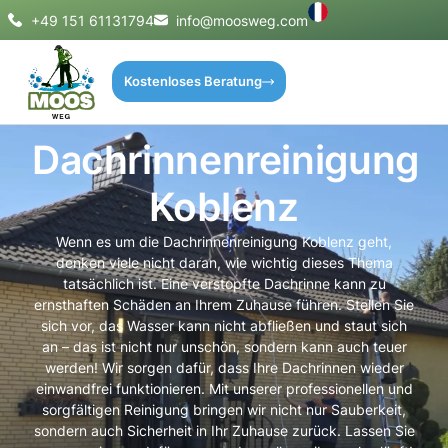
+49 151 61131794
info@moosweg.com
Kostenloses Beratung
Dachrinnenreinigung
Koblenz
Wenn es um die Dachrinnenreinigung Koblenz geht,
denken viele nicht daran, wie wichtig dieses Thema
tatsächlich ist. Eine verstopfte Dachrinne kann zu
ernsthaften Schäden an Ihrem Zuhause führen. Stellen Sie
sich vor, das Wasser kann nicht abfließen und staut sich
an – das ist nicht nur unschön, sondern kann auch teuer
werden! Wir sorgen dafür, dass Ihre Dachrinnen wieder
einwandfrei funktionieren. Mit unserer professionellen und
sorgfältigen Reinigung bringen wir nicht nur Sauberkeit,
sondern auch Sicherheit in Ihr Zuhause zurück. Lassen Sie