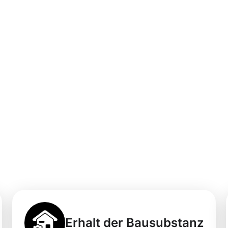
ofessionellen
igung in
 Moosweg macht'
Erhalt der Bausubstanz