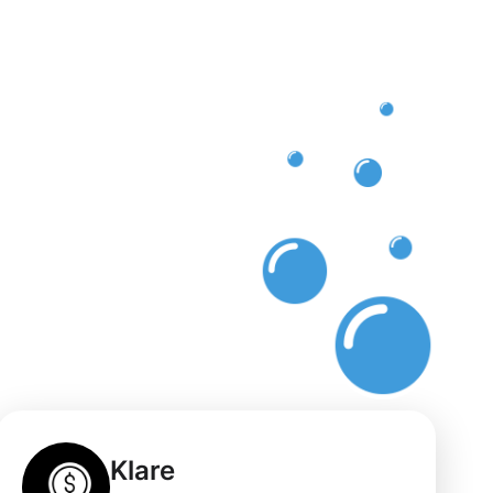
s
Klare