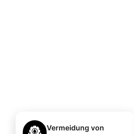
Vorteile der pr
Dachrinnenrein
Kirchhundem –
möglich!
Vermeidung von