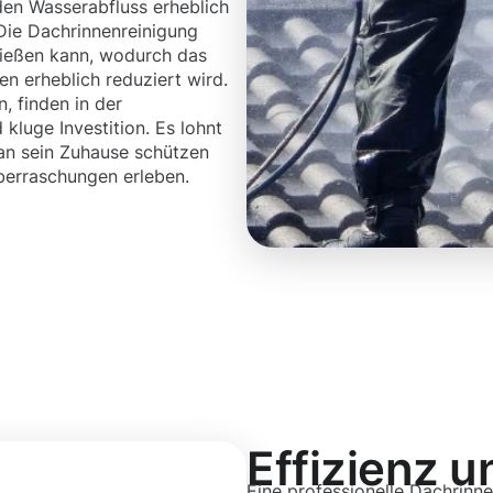
en Wasserabfluss erheblich
 Die Dachrinnenreinigung
ließen kann, wodurch das
n erheblich reduziert wird.
, finden in der
kluge Investition. Es lohnt
an sein Zuhause schützen
erraschungen erleben.
Effizienz u
Eine professionelle Dachrinne