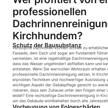
professionellen
Dachrinnenreinigun
Kirchhundem?
Schutz der Bausubstanz
Verstopfte Dachrinnen können schnell zu erheblich
Fassade, dem Dach und sogar am Fundament führen
vermeiden, ist eine regelmäßige Dachrinnenreinigung 
dass das Wasser ungehindert abfließen kann und ke
entstehen. Wenn Sie wertvollen Wohnraum erhalten m
professionelle Dachrinnenreinigung setzen. In Kirch
erprobten Techniken und hochwertiger Ausrüstung 
wichtigen Aspekt der Gebäepflege gerecht zu wer
riskieren, dass sein Zuhause unter den Folgen eine
leidet? Eine rechtzeitige Dachrinnenreinigung in Kir
um das Gebäude wohlbehalten durch alle Jahreszeit
Vorbeugung von Folgeschäden