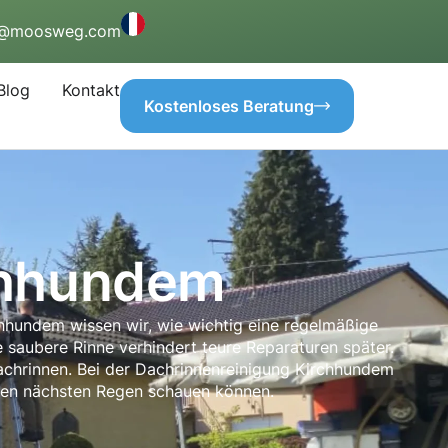
o@moosweg.com
Blog
Kontakt
Kostenloses Beratung
chhundem
hhundem wissen wir, wie wichtig eine regelmäßige
e saubere Rinne verhindert teure Reparaturen später.
Dachrinnen. Bei der Dachrinnenreinigung Kirchhundem
n den nächsten Regen schauen können.