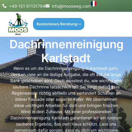
+49 151 61131794
info@moosweg.com
Kostenloses Beratung
Dachrinnenreinigung
Karlstadt
Wenn es um die Dachrinnenreinigung in Karlstadt geht,
denken viele an die lästige Aufgabe, die oft auf die lange
Bank geschoben wird. Doch wusstest du, wie wichtig eine
saubere Dachrinne tatsächlich ist? Sie sorgt dafür, dass
Regenwasser richtig abfließt und verhindert Schäden an
deiner Fassade oder sogar im Keller. Wir übernehmen
diese wichtigen Arbeiten für dich und bringen frischen
Wind in dein Zuhause. Mit einer professionellen
Dachrinnenreinigung Karlstadt garantieren wir ein rundum
sauberes Ergebnis, das dein Haus schützt. Lass uns
gemeinsam dafür sorgen, dass du dich um wichtigere