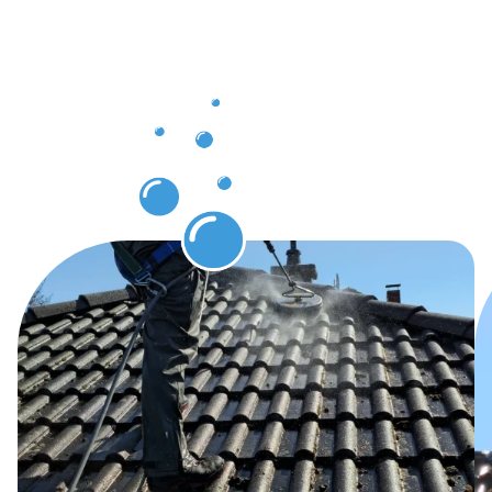
Dachrinnenr
in
Karlstadt
erwarten
dürfen