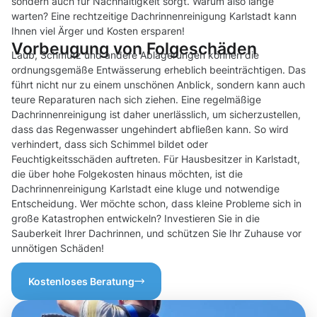
sondern auch für Nachhaltigkeit sorgt. Warum also lange
warten? Eine rechtzeitige Dachrinnenreinigung Karlstadt kann
Ihnen viel Ärger und Kosten ersparen!
Vorbeugung von Folgeschäden
Laub, Schmutz und andere Ablagerungen können die
ordnungsgemäße Entwässerung erheblich beeinträchtigen. Das
führt nicht nur zu einem unschönen Anblick, sondern kann auch
teure Reparaturen nach sich ziehen. Eine regelmäßige
Dachrinnenreinigung ist daher unerlässlich, um sicherzustellen,
dass das Regenwasser ungehindert abfließen kann. So wird
verhindert, dass sich Schimmel bildet oder
Feuchtigkeitsschäden auftreten. Für Hausbesitzer in Karlstadt,
die über hohe Folgekosten hinaus möchten, ist die
Dachrinnenreinigung Karlstadt eine kluge und notwendige
Entscheidung. Wer möchte schon, dass kleine Probleme sich in
große Katastrophen entwickeln? Investieren Sie in die
Sauberkeit Ihrer Dachrinnen, und schützen Sie Ihr Zuhause vor
unnötigen Schäden!
Kostenloses Beratung