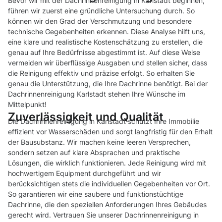
Bevor wir mit der Dachrinnenreinigung in Karlstadt beginnen,
führen wir zuerst eine gründliche Untersuchung durch. So
können wir den Grad der Verschmutzung und besondere
technische Gegebenheiten erkennen. Diese Analyse hilft uns,
eine klare und realistische Kostenschätzung zu erstellen, die
genau auf Ihre Bedürfnisse abgestimmt ist. Auf diese Weise
vermeiden wir überflüssige Ausgaben und stellen sicher, dass
die Reinigung effektiv und präzise erfolgt. So erhalten Sie
genau die Unterstützung, die Ihre Dachrinne benötigt. Bei der
Dachrinnenreinigung Karlstadt stehen Ihre Wünsche im
Mittelpunkt!
Zuverlässigkeit und Qualität
Die Dachrinnenreinigung in Karlstadt schützt Ihre Immobilie
effizient vor Wasserschäden und sorgt langfristig für den Erhalt
der Bausubstanz. Wir machen keine leeren Versprechen,
sondern setzen auf klare Absprachen und praktische
Lösungen, die wirklich funktionieren. Jede Reinigung wird mit
hochwertigem Equipment durchgeführt und wir
berücksichtigen stets die individuellen Gegebenheiten vor Ort.
So garantieren wir eine saubere und funktionstüchtige
Dachrinne, die den speziellen Anforderungen Ihres Gebäudes
gerecht wird. Vertrauen Sie unserer Dachrinnenreinigung in