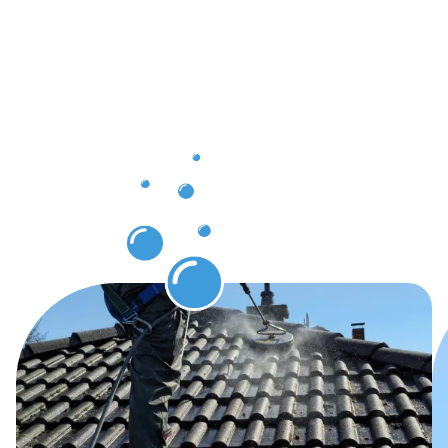
Saubere
Ergebnisse
nach Ihrer
Dachrinnenr
Ingelheim
am Rhein