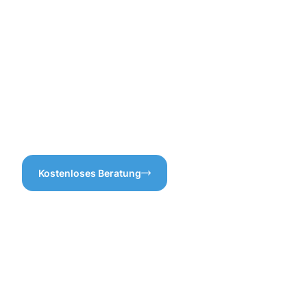
schnell verschmutzen. Mit
gutes Gefühl, oder?
unserer Dachrinnenreinigung
Ingelheim am Rhein sind Sie
auf der sicheren Seite.
Vertrauen Sie uns, wenn es
darum geht, Ihre Dachrinne
effektiv zu reinigen und
funktionsfähig zu halten – für
ein sorgloses Zuhause und
einen reibungslosen Ablauf!
Kostenloses Beratung