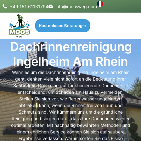
+49 151 61131794
info@moosweg.com
Kostenloses Beratung
Dachrinnenreinigung
Ingelheim Am Rhein
Wenn es um die Dachrinnenreinigung Ingelheim am Rhein
geht, denken viele nicht sofort an die Bedeutung ihrer
Sauberkeit. Doch eine gut funktionierende Dachrinne ist
entscheidend, um Schäden am Haus zu vermeiden.
Stellen Sie sich vor, wie Regenwasser ungehindert
abfließen kann, wenn die Rinnen frei von Laub und
Schmutz sind. Wir kümmern uns um die gründliche
Reinigung und sorgen dafür, dass Ihre Dachrinnen wieder
optimal arbeiten. Mit nachhaltig bewährten Methoden und
einem ehrlichen Service können Sie sich auf saubere
Ergebnisse verlassen. Warum sollten Sie das Risiko