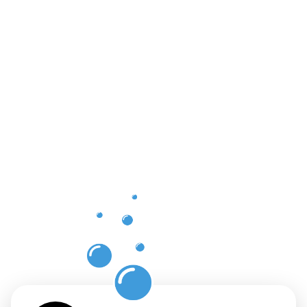
Vorteile
einer
professione
Dachrinnenr
in
Ingelheim
am Rhein
mit
Moosweg