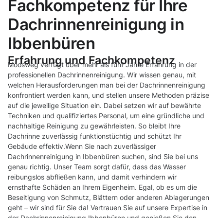
Fachkompetenz für Ihre
Dachrinnenreinigung in
Ibbenbüren
Erfahrung und Fachkompetenz
Moosweg verfügt über mehr als fünf Jahre Erfahrung in der
professionellen Dachrinnenreinigung. Wir wissen genau, mit
welchen Herausforderungen man bei der Dachrinnenreinigung
konfrontiert werden kann, und stellen unsere Methoden präzise
auf die jeweilige Situation ein. Dabei setzen wir auf bewährte
Techniken und qualifiziertes Personal, um eine gründliche und
nachhaltige Reinigung zu gewährleisten. So bleibt Ihre
Dachrinne zuverlässig funktionstüchtig und schützt Ihr
Gebäude effektiv.Wenn Sie nach zuverlässiger
Dachrinnenreinigung in Ibbenbüren suchen, sind Sie bei uns
genau richtig. Unser Team sorgt dafür, dass das Wasser
reibungslos abfließen kann, und damit verhindern wir
ernsthafte Schäden an Ihrem Eigenheim. Egal, ob es um die
Beseitigung von Schmutz, Blättern oder anderen Ablagerungen
geht – wir sind für Sie da! Vertrauen Sie auf unsere Expertise in
der Dachrinnenreinigung Ibbenbüren und genießen Sie den