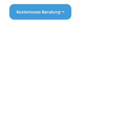
Kostenloses Beratung
Vorteile
einer
professione
Dachrinnenr
in