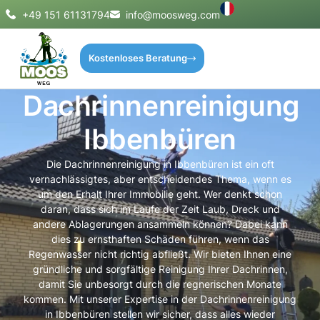
+49 151 61131794
info@moosweg.com
Kostenloses Beratung
Dachrinnenreinigung
Ibbenbüren
Die Dachrinnenreinigung in Ibbenbüren ist ein oft
vernachlässigtes, aber entscheidendes Thema, wenn es
um den Erhalt Ihrer Immobilie geht. Wer denkt schon
daran, dass sich im Laufe der Zeit Laub, Dreck und
andere Ablagerungen ansammeln können? Dabei kann
dies zu ernsthaften Schäden führen, wenn das
Regenwasser nicht richtig abfließt. Wir bieten Ihnen eine
gründliche und sorgfältige Reinigung Ihrer Dachrinnen,
damit Sie unbesorgt durch die regnerischen Monate
kommen. Mit unserer Expertise in der Dachrinnenreinigung
in Ibbenbüren stellen wir sicher, dass alles wieder