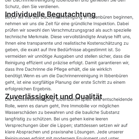
Schutz, den Sie verdienen.
Individuelle Begutachtung
Bevor wir mit der Dachrinnenreinigung in Ibbenbüren beginnen,
nehmen wir uns die Zeit für eine gründliche Inspektion. Dabei
prüfen wir sowohl den Verschmutzungsgrad als auch spezielle
technische Merkmale. Diese vervollständigte Analyse hilft uns,
Ihnen eine transparente und realistische Kostenschätzung zu
geben, die exakt auf Ihre Bedürfnisse abgestimmt ist. So
vermeiden wir unnötige Ausgaben und stellen sicher, dass die
Reinigung effizient und präzise erfolgt. Damit garantieren wir,
dass Ihre Dachrinne die Pflege erhält, die sie wirklich
benötigt.Wenn es um die Dachrinnenreinigung in Ibbenbüren
geht, ist eine sorgfältige Planung der erste Schritt zu einem
erfolgreichen Ergebnis.
Zuverlässigkeit und Qualität
Die Dachrinnenreinigung Ibbenbüren spielt eine entscheidende
Rolle, wenn es darum geht, Ihre Immobilie vor möglichen
Wasserschäden zu bewahren und die bauliche Substanz
langfristig zu schützen. Bei uns gehen keine leeren
Versprechungen über die Lippen; stattdessen setzen wir auf
klare Absprachen und praxisnahe Lösungen. Jede unserer
Reinigungen erfolgt mit modernem Equipment und unter