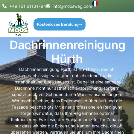
+49 151 61131794
info@moosweg.com
Kostenloses Beratung
Dachrinnenreinigung
Hürth
Dachrinnenreinigung Hürth ist ein Thema, das oft
vernachlässigt wird, aber entscheidend für die
Instandhaltung Ihres Hauses ist. Dabei ist eine saubere
Dachrinne nicht nur ästhetisch ansprechend, sondern
schützt auch vor Schäden durch Wasseransammlungen.
Wer möchte schon, dass Regenwasser überläuft und die
Fassade beschädigt? Mit einer professionellen Reinigung
sorgen wir dafür, dass Ihre Regenrinnen optimal
funktionieren. Es ist wie der Frühjahrsputz für Ihr Zuhause
– nur dass wir hier die Ecken und Kanten erreiche, die oft
übersehen werden. Vertrauen Sie uns, um Ihre Dachrinnen