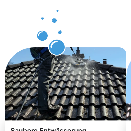
Dachrinnenr
Hürth
erwarten
Saubere Entwässerung