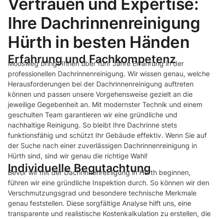
Vertrauen und Expertise:
Ihre Dachrinnenreinigung
Hürth in besten Händen
Erfahrung und Fachkompetenz
Moosweg bringt Ihnen über fünf Jahre Erfahrung in der
professionellen Dachrinnenreinigung. Wir wissen genau, welche
Herausforderungen bei der Dachrinnenreinigung auftreten
können und passen unsere Vorgehensweise gezielt an die
jeweilige Gegebenheit an. Mit modernster Technik und einem
geschulten Team garantieren wir eine gründliche und
nachhaltige Reinigung. So bleibt Ihre Dachrinne stets
funktionsfähig und schützt Ihr Gebäude effektiv. Wenn Sie auf
der Suche nach einer zuverlässigen Dachrinnenreinigung in
Hürth sind, sind wir genau die richtige Wahl!
Individuelle Begutachtung
Bevor wir mit der Dachrinnenreinigung in Hürth beginnen,
führen wir eine gründliche Inspektion durch. So können wir den
Verschmutzungsgrad und besondere technische Merkmale
genau feststellen. Diese sorgfältige Analyse hilft uns, eine
transparente und realistische Kostenkalkulation zu erstellen, die