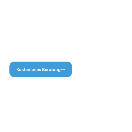
denn nur so können Sie
verhindern, dass sich
Probleme im Laufe der Zeit
ansammeln. Ein gut
gewartetes
Regenwassersystem ist nicht
nur praktisch, sondern trägt
auch zur Langlebigkeit Ihres
Daches bei.
Kostenloses Beratung
Vorteile