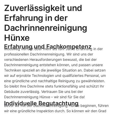
Zuverlässigkeit und
Erfahrung in der
Dachrinnenreinigung
Hünxe
Erfahrung und Fachkompetenz
Moosweg verfügt über mehr als fünf Jahre Erfahrung in der
professionellen Dachrinnenreinigung. Wir sind uns der
verschiedenen Herausforderungen bewusst, die bei der
Dachrinnenreinigung entstehen können, und passen unsere
Techniken speziell an die jeweilige Situation an. Dabei setzen
wir auf erprobte Technologien und qualifiziertes Personal, um
eine gründliche und nachhaltige Reinigung zu gewährleisten.
So bleibt Ihre Dachrinne stets funktionsfähig und schützt Ihr
Gebäude zuverlässig. Vertrauen Sie uns bei der
Dachrinnenreinigung Hünxe – wir sind für Sie da!
Individuelle Begutachtung
Bevor wir mit der Dachrinnenreinigung Hünxe beginnen, führen
wir eine gründliche Inspektion durch. So können wir den Grad