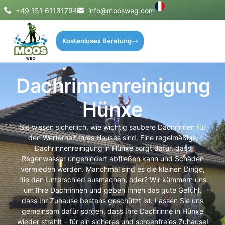
+49 151 61131794
info@moosweg.com
Kostenloses Beratung
Dachrinnenreinigung
Hünxe
Sie wissen sicherlich, wie wichtig saubere Dachrinnen für
den Werterhalt Ihres Hauses sind. Eine regelmäßige
Dachrinnenreinigung in Hünxe sorgt dafür, dass
Regenwasser ungehindert abfließen kann und Schäden
vermieden werden. Manchmal sind es die kleinen Dinge,
die den Unterschied ausmachen, oder? Wir kümmern uns
um Ihre Dachrinnen und geben Ihnen das gute Gefühl,
dass Ihr Zuhause bestens geschützt ist. Lassen Sie uns
gemeinsam dafür sorgen, dass Ihre Dachrinne in Hünxe
wieder strahlt – für ein sicheres und sorgenfreies Zuhause!