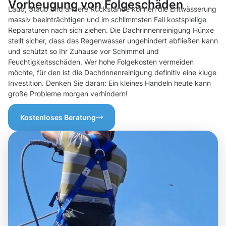
Vorbeugung von Folgeschäden
Laub, Staub und andere Rückstände können die Entwässerung
massiv beeinträchtigen und im schlimmsten Fall kostspielige
Reparaturen nach sich ziehen. Die Dachrinnenreinigung Hünxe
stellt sicher, dass das Regenwasser ungehindert abfließen kann
und schützt so Ihr Zuhause vor Schimmel und
Feuchtigkeitsschäden. Wer hohe Folgekosten vermeiden
möchte, für den ist die Dachrinnenreinigung definitiv eine kluge
Investition. Denken Sie daran: Ein kleines Handeln heute kann
große Probleme morgen verhindern!
Kostenloses Beratung