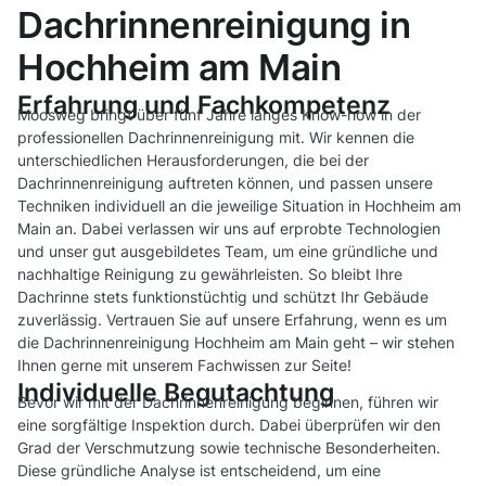
Dachrinnenreinigung in
Hochheim am Main
Erfahrung und Fachkompetenz
Moosweg bringt über fünf Jahre langes Know-how in der
professionellen Dachrinnenreinigung mit. Wir kennen die
unterschiedlichen Herausforderungen, die bei der
Dachrinnenreinigung auftreten können, und passen unsere
Techniken individuell an die jeweilige Situation in Hochheim am
Main an. Dabei verlassen wir uns auf erprobte Technologien
und unser gut ausgebildetes Team, um eine gründliche und
nachhaltige Reinigung zu gewährleisten. So bleibt Ihre
Dachrinne stets funktionstüchtig und schützt Ihr Gebäude
zuverlässig. Vertrauen Sie auf unsere Erfahrung, wenn es um
die Dachrinnenreinigung Hochheim am Main geht – wir stehen
Ihnen gerne mit unserem Fachwissen zur Seite!
Individuelle Begutachtung
Bevor wir mit der Dachrinnenreinigung beginnen, führen wir
eine sorgfältige Inspektion durch. Dabei überprüfen wir den
Grad der Verschmutzung sowie technische Besonderheiten.
Diese gründliche Analyse ist entscheidend, um eine