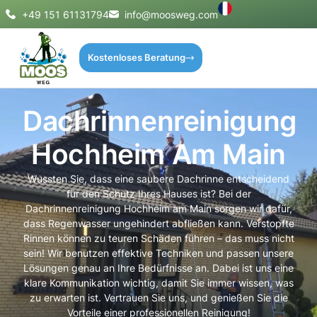
+49 151 61131794
info@moosweg.com
Kostenloses Beratung
Dachrinnenreinigung
Hochheim Am Main
Wussten Sie, dass eine saubere Dachrinne entscheidend
für den Schutz Ihres Hauses ist? Bei der
Dachrinnenreinigung Hochheim am Main sorgen wir dafür,
dass Regenwasser ungehindert abfließen kann. Verstopfte
Rinnen können zu teuren Schäden führen – das muss nicht
sein! Wir benutzen effektive Techniken und passen unsere
Lösungen genau an Ihre Bedürfnisse an. Dabei ist uns eine
klare Kommunikation wichtig, damit Sie immer wissen, was
zu erwarten ist. Vertrauen Sie uns, und genießen Sie die
Vorteile einer professionellen Reinigung!