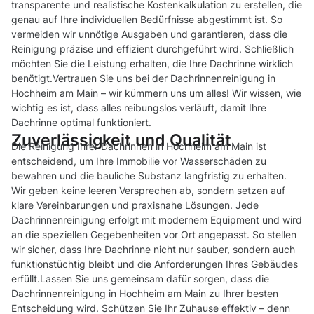
transparente und realistische Kostenkalkulation zu erstellen, die
genau auf Ihre individuellen Bedürfnisse abgestimmt ist. So
vermeiden wir unnötige Ausgaben und garantieren, dass die
Reinigung präzise und effizient durchgeführt wird. Schließlich
möchten Sie die Leistung erhalten, die Ihre Dachrinne wirklich
benötigt.Vertrauen Sie uns bei der Dachrinnenreinigung in
Hochheim am Main – wir kümmern uns um alles! Wir wissen, wie
wichtig es ist, dass alles reibungslos verläuft, damit Ihre
Dachrinne optimal funktioniert.
Zuverlässigkeit und Qualität
Die Reinigung Ihrer Dachrinnen in Hochheim am Main ist
entscheidend, um Ihre Immobilie vor Wasserschäden zu
bewahren und die bauliche Substanz langfristig zu erhalten.
Wir geben keine leeren Versprechen ab, sondern setzen auf
klare Vereinbarungen und praxisnahe Lösungen. Jede
Dachrinnenreinigung erfolgt mit modernem Equipment und wird
an die speziellen Gegebenheiten vor Ort angepasst. So stellen
wir sicher, dass Ihre Dachrinne nicht nur sauber, sondern auch
funktionstüchtig bleibt und die Anforderungen Ihres Gebäudes
erfüllt.Lassen Sie uns gemeinsam dafür sorgen, dass die
Dachrinnenreinigung in Hochheim am Main zu Ihrer besten
Entscheidung wird. Schützen Sie Ihr Zuhause effektiv – denn