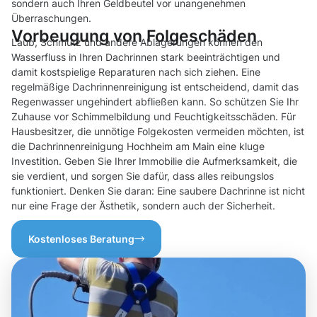
sondern auch Ihren Geldbeutel vor unangenehmen
Überraschungen.
Vorbeugung von Folgeschäden
Laub, Schmutz und andere Ablagerungen können den
Wasserfluss in Ihren Dachrinnen stark beeinträchtigen und
damit kostspielige Reparaturen nach sich ziehen. Eine
regelmäßige Dachrinnenreinigung ist entscheidend, damit das
Regenwasser ungehindert abfließen kann. So schützen Sie Ihr
Zuhause vor Schimmelbildung und Feuchtigkeitsschäden. Für
Hausbesitzer, die unnötige Folgekosten vermeiden möchten, ist
die Dachrinnenreinigung Hochheim am Main eine kluge
Investition. Geben Sie Ihrer Immobilie die Aufmerksamkeit, die
sie verdient, und sorgen Sie dafür, dass alles reibungslos
funktioniert. Denken Sie daran: Eine saubere Dachrinne ist nicht
nur eine Frage der Ästhetik, sondern auch der Sicherheit.
Kostenloses Beratung