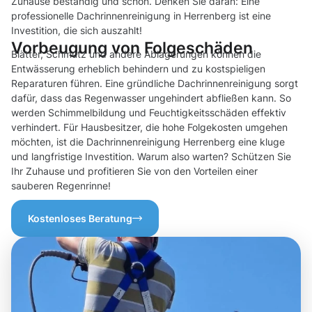
Zuhause beständig und schön. Denken Sie daran: Eine
professionelle Dachrinnenreinigung in Herrenberg ist eine
Investition, die sich auszahlt!
Vorbeugung von Folgeschäden
Blätter, Schmutz und andere Ablagerungen können die
Entwässerung erheblich behindern und zu kostspieligen
Reparaturen führen. Eine gründliche Dachrinnenreinigung sorgt
dafür, dass das Regenwasser ungehindert abfließen kann. So
werden Schimmelbildung und Feuchtigkeitsschäden effektiv
verhindert. Für Hausbesitzer, die hohe Folgekosten umgehen
möchten, ist die Dachrinnenreinigung Herrenberg eine kluge
und langfristige Investition. Warum also warten? Schützen Sie
Ihr Zuhause und profitieren Sie von den Vorteilen einer
sauberen Regenrinne!
Kostenloses Beratung