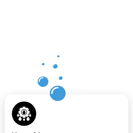
Vorteile
einer
professione
Dachrinnenr
in
Herrenberg