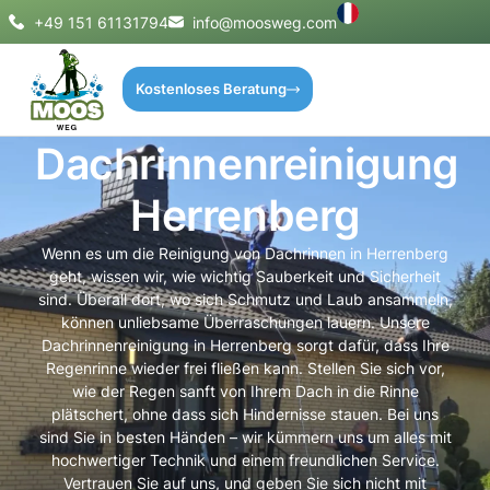
+49 151 61131794
info@moosweg.com
Kostenloses Beratung
Dachrinnenreinigung
Herrenberg
Wenn es um die Reinigung von Dachrinnen in Herrenberg
geht, wissen wir, wie wichtig Sauberkeit und Sicherheit
sind. Überall dort, wo sich Schmutz und Laub ansammeln,
können unliebsame Überraschungen lauern. Unsere
Dachrinnenreinigung in Herrenberg sorgt dafür, dass Ihre
Regenrinne wieder frei fließen kann. Stellen Sie sich vor,
wie der Regen sanft von Ihrem Dach in die Rinne
plätschert, ohne dass sich Hindernisse stauen. Bei uns
sind Sie in besten Händen – wir kümmern uns um alles mit
hochwertiger Technik und einem freundlichen Service.
Vertrauen Sie auf uns, und geben Sie sich nicht mit