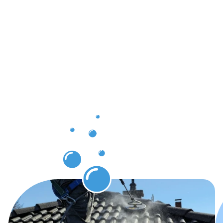
Ergebnisse,
die Sie
nach der
Dachrinnenr
in
Herrenberg
erwarten
können.