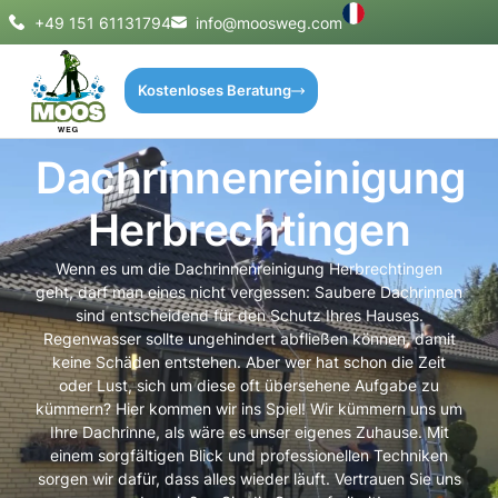
+49 151 61131794
info@moosweg.com
Kostenloses Beratung
Dachrinnenreinigung
Herbrechtingen
Wenn es um die Dachrinnenreinigung Herbrechtingen
geht, darf man eines nicht vergessen: Saubere Dachrinnen
sind entscheidend für den Schutz Ihres Hauses.
Regenwasser sollte ungehindert abfließen können, damit
keine Schäden entstehen. Aber wer hat schon die Zeit
oder Lust, sich um diese oft übersehene Aufgabe zu
kümmern? Hier kommen wir ins Spiel! Wir kümmern uns um
Ihre Dachrinne, als wäre es unser eigenes Zuhause. Mit
einem sorgfältigen Blick und professionellen Techniken
sorgen wir dafür, dass alles wieder läuft. Vertrauen Sie uns