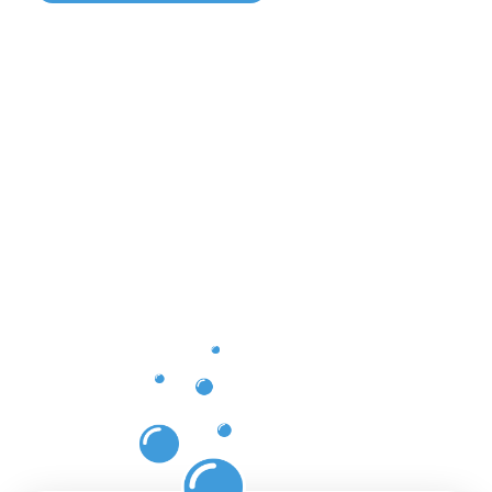
Vorteile
einer
professione
Dachrinnenr
in
Herbrechti