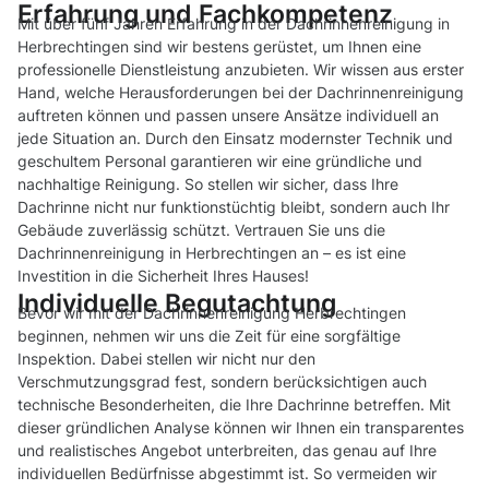
Erfahrung und Fachkompetenz
Mit über fünf Jahren Erfahrung in der Dachrinnenreinigung in
Herbrechtingen sind wir bestens gerüstet, um Ihnen eine
professionelle Dienstleistung anzubieten. Wir wissen aus erster
Hand, welche Herausforderungen bei der Dachrinnenreinigung
auftreten können und passen unsere Ansätze individuell an
jede Situation an. Durch den Einsatz modernster Technik und
geschultem Personal garantieren wir eine gründliche und
nachhaltige Reinigung. So stellen wir sicher, dass Ihre
Dachrinne nicht nur funktionstüchtig bleibt, sondern auch Ihr
Gebäude zuverlässig schützt. Vertrauen Sie uns die
Dachrinnenreinigung in Herbrechtingen an – es ist eine
Investition in die Sicherheit Ihres Hauses!
Individuelle Begutachtung
Bevor wir mit der Dachrinnenreinigung Herbrechtingen
beginnen, nehmen wir uns die Zeit für eine sorgfältige
Inspektion. Dabei stellen wir nicht nur den
Verschmutzungsgrad fest, sondern berücksichtigen auch
technische Besonderheiten, die Ihre Dachrinne betreffen. Mit
dieser gründlichen Analyse können wir Ihnen ein transparentes
und realistisches Angebot unterbreiten, das genau auf Ihre
individuellen Bedürfnisse abgestimmt ist. So vermeiden wir