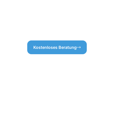
ng Havixbeck, ohne
Abläufe auf ihre Funktionsfähi
 stellen wir sicher, dass
nur sauber bleibt, sondern au
e sind.
in Havixbeck wohnen und auf
sind, sind wir genau der richt
Dachrinne wird es Ihnen dank
Kostenloses Beratung