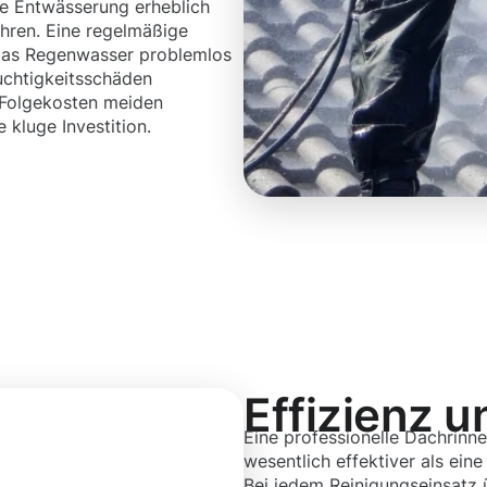
e Entwässerung erheblich
ühren. Eine regelmäßige
 das Regenwasser problemlos
uchtigkeitsschäden
e Folgekosten meiden
 kluge Investition.
Effizienz u
Eine professionelle Dachrinne
wesentlich effektiver als eine
Bei jedem Reinigungseinsatz 