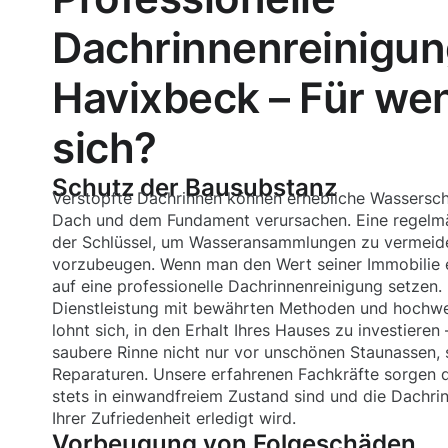
Dachrinnenreinigun
Havixbeck – Für wen
sich?
Schutz der Bausubstanz
Verstopfte Dachrinnen können erhebliche Wassersc
Dach und dem Fundament verursachen. Eine regelmä
der Schlüssel, um Wasseransammlungen zu vermei
vorzubeugen. Wenn man den Wert seiner Immobilie e
auf eine professionelle Dachrinnenreinigung setzen.
Dienstleistung mit bewährten Methoden und hochwe
lohnt sich, in den Erhalt Ihres Hauses zu investieren 
saubere Rinne nicht nur vor unschönen Staunassen, 
Reparaturen. Unsere erfahrenen Fachkräfte sorgen d
stets in einwandfreiem Zustand sind und die Dachri
Ihrer Zufriedenheit erledigt wird.
Vorbeugung von Folgeschäden