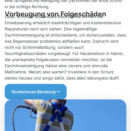
eine fachgerechte Reinigung der Dachrinnen der erste Schritt
in die richtige Richtung.
Vorbeugung von Folgeschäden
Laub, Schmutz und andere Rückstände können die
Entwässerung erheblich beeinträchtigen und kostenintensive
Reparaturen nach sich ziehen. Eine regelmäßige
Dachrinnenreinigung ist entscheidend, um sicherzustellen, dass
das Regenwasser problemlos abfließen kann. Dadurch wird
nicht nur Schimmelbildung, sondern auch
Feuchtigkeitsschäden vorgebeugt. Für Hausbesitzer in Halver,
die unerwartete Folgekosten vermeiden möchten, ist die
Dachrinnenreinigung Halver eine clevere und sinnvolle
Maßnahme. Warum also warten? Investiere in den Schutz
deines Hauses und sorge dafür, dass alles reibungslos läuft!
Kostenloses Beratung