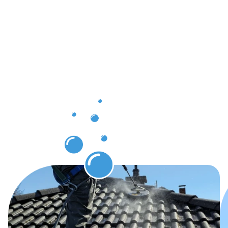
Ergebnisse,
die Sie
nach der
Dachrinnenr
in Halver
erwarten
können