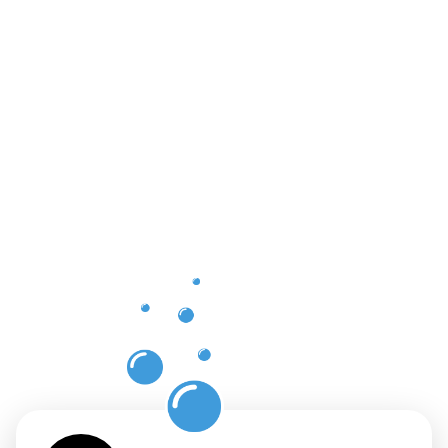
Vorteile
der
professione
Dachrinnenr
Halver für
Ihr
Zuhause