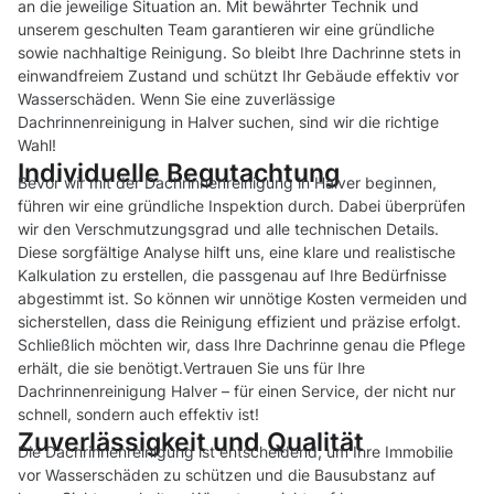
an die jeweilige Situation an. Mit bewährter Technik und
unserem geschulten Team garantieren wir eine gründliche
sowie nachhaltige Reinigung. So bleibt Ihre Dachrinne stets in
einwandfreiem Zustand und schützt Ihr Gebäude effektiv vor
Wasserschäden. Wenn Sie eine zuverlässige
Dachrinnenreinigung in Halver suchen, sind wir die richtige
Wahl!
Individuelle Begutachtung
Bevor wir mit der Dachrinnenreinigung in Halver beginnen,
führen wir eine gründliche Inspektion durch. Dabei überprüfen
wir den Verschmutzungsgrad und alle technischen Details.
Diese sorgfältige Analyse hilft uns, eine klare und realistische
Kalkulation zu erstellen, die passgenau auf Ihre Bedürfnisse
abgestimmt ist. So können wir unnötige Kosten vermeiden und
sicherstellen, dass die Reinigung effizient und präzise erfolgt.
Schließlich möchten wir, dass Ihre Dachrinne genau die Pflege
erhält, die sie benötigt.Vertrauen Sie uns für Ihre
Dachrinnenreinigung Halver – für einen Service, der nicht nur
schnell, sondern auch effektiv ist!
Zuverlässigkeit und Qualität
Die Dachrinnenreinigung ist entscheidend, um Ihre Immobilie
vor Wasserschäden zu schützen und die Bausubstanz auf