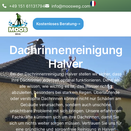
+49 151 61131794
info@moosweg.com
Kostenloses Beratung
Dachrinnenreinigung
Halver
Bei der Dachrinnenreinigung Halver stellen wir sicher, dass
Ihre Dachrinnen jederzeit optimal funktionieren. Denn wir
alle wissen, wie wichtig es ist, das Wasser richtig
abzuleiten, besonders bei starkem Regen. Überlaufende
oder verstopfte Dachrinnen können nicht nur Schäden am
Gebäude verursachen, sondern auch unschöne
unsichtbare Probleme mit sich bringen. Unsere erfahrenen
Fachkräfte kümmern sich um Ihre Dachrinnen, damit Sie
sich um nichts weiter sorgen müssen. Vertrauen Sie uns für
eine gründliche und sorgenfreie Reinigung in Halver!