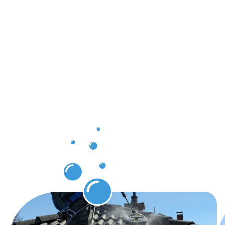
Ergebnisse,
die Sie
nach der
Dachrinnenr
Grevenmac
erwarten
dürfen.