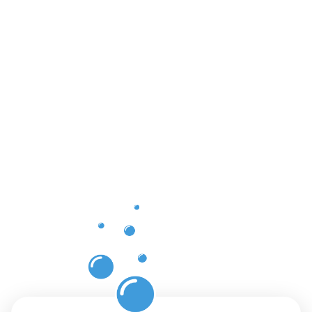
Vorteile
einer
professione
Dachrinnenr
in
Grevenmac