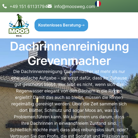
+49 151 61131794
info@moosweg.com
Kostenloses Beratung
Dachrinnenreinigung
Grevenmacher
Die Dachrinnenreinigung Grevenmacher ist mehr als nur
eine einfache Aufgabe – sie sorgt dafür, dass Ihr Zuhause
gut geschützt bleibt. Wer liebt es nicht, wenn sich das
Regenwasser elegant von den Dächern in die Rinnen
ergießt? Damit das auch so bleibt, müssen die Rinnen
regelmäßig gereinigt werden. Über die Zeit sammeln sich
dort Blätter, Schmutz und sogar Moos an, was zu
Problemen führen kann. Wir kümmern uns darum, dass
Ihre Dachrinnen in einwandfreiem Zustand sind.
Schließlich möchte man, dass alles reibungslos läuft, oder?
Vertrauen Sie den Profis, die mit Sorgfalt und Präzision ans