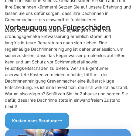
bleibt der Motor in Schuss. Genauso sollten Sie sich auch um
Ihre Dachrinnen kümmern! Setzen Sie auf unsere Erfahrung und
lassen Sie uns dafür sorgen, dass Ihre Dachrinnen in
Grevenmacher stets einwandfrei funktionieren.
Vorbeugung von Folgeschäden
Laub, Schmutz und andere Ablagerungen können die
ordnungsgemäße Entwässerung erheblich stören und
langfristig teure Reparaturen nach sich ziehen. Eine
regelmäßige Dachrinnenreinigung ist daher unerlässlich, um
sicherzustellen, dass das Regenwasser problemlos abfließen
kann und um Schutz vor Schimmelbefall sowie
Feuchtigkeitsschäden zu bieten. Wer als Eigentümer
unerwartete Kosten vermeiden möchte, trifft mit der
Dachrinnenreinigung Grevenmacher eine äußerst kluge
Entscheidung. Es ist eine Investition, die sich wirklich auszahlt.
Warum also zögern? Schützen Sie Ihr Zuhause und sorgen Sie
dafür, dass Ihre Dachrinne stets in einwandfreiem Zustand
bleibt!
Kostenloses Beratung