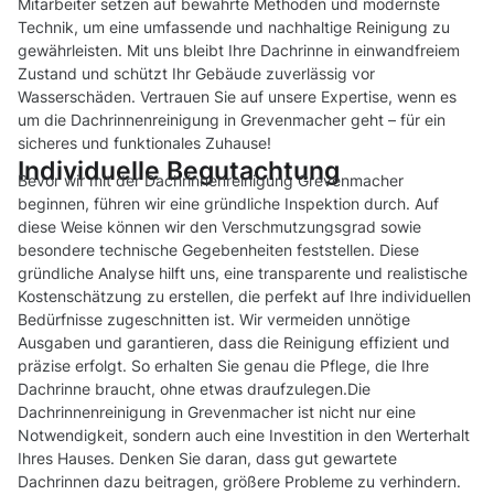
Mitarbeiter setzen auf bewährte Methoden und modernste
Technik, um eine umfassende und nachhaltige Reinigung zu
gewährleisten. Mit uns bleibt Ihre Dachrinne in einwandfreiem
Zustand und schützt Ihr Gebäude zuverlässig vor
Wasserschäden. Vertrauen Sie auf unsere Expertise, wenn es
um die Dachrinnenreinigung in Grevenmacher geht – für ein
sicheres und funktionales Zuhause!
Individuelle Begutachtung
Bevor wir mit der Dachrinnenreinigung Grevenmacher
beginnen, führen wir eine gründliche Inspektion durch. Auf
diese Weise können wir den Verschmutzungsgrad sowie
besondere technische Gegebenheiten feststellen. Diese
gründliche Analyse hilft uns, eine transparente und realistische
Kostenschätzung zu erstellen, die perfekt auf Ihre individuellen
Bedürfnisse zugeschnitten ist. Wir vermeiden unnötige
Ausgaben und garantieren, dass die Reinigung effizient und
präzise erfolgt. So erhalten Sie genau die Pflege, die Ihre
Dachrinne braucht, ohne etwas draufzulegen.Die
Dachrinnenreinigung in Grevenmacher ist nicht nur eine
Notwendigkeit, sondern auch eine Investition in den Werterhalt
Ihres Hauses. Denken Sie daran, dass gut gewartete
Dachrinnen dazu beitragen, größere Probleme zu verhindern.