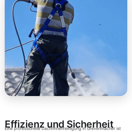
Effizienz und Sicherheit
Eine professionelle Dachrinnenreinigung in Grevenmacher ist