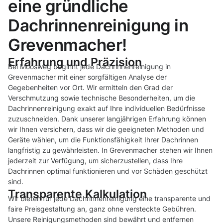
eine gründliche
Dachrinnenreinigung in
Grevenmacher!
Erfahrung und Präzision
Bei Moosweg beginnt jede Dachrinnenreinigung in
Grevenmacher mit einer sorgfältigen Analyse der
Gegebenheiten vor Ort. Wir ermitteln den Grad der
Verschmutzung sowie technische Besonderheiten, um die
Dachrinnenreinigung exakt auf Ihre individuellen Bedürfnisse
zuzuschneiden. Dank unserer langjährigen Erfahrung können
wir Ihnen versichern, dass wir die geeigneten Methoden und
Geräte wählen, um die Funktionsfähigkeit Ihrer Dachrinnen
langfristig zu gewährleisten. In Grevenmacher stehen wir Ihnen
jederzeit zur Verfügung, um sicherzustellen, dass Ihre
Dachrinnen optimal funktionieren und vor Schäden geschützt
sind.
Transparente Kalkulation
Wir bieten für jede Dachrinnenreinigung eine transparente und
faire Preisgestaltung an, ganz ohne versteckte Gebühren.
Unsere Reinigungsmethoden sind bewährt und entfernen