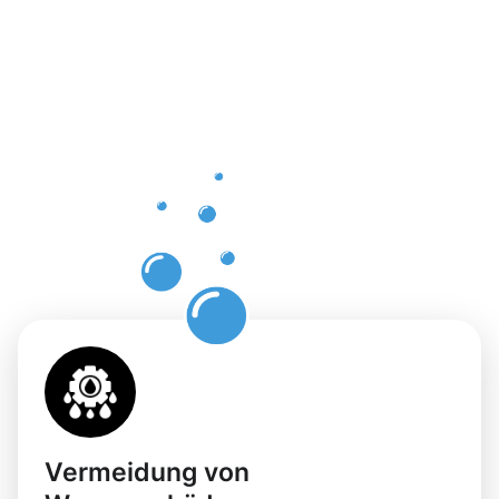
einer
professione
Dachrinnenr
in Gotha
mit
Moosweg
Vermeidung von