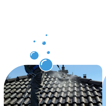
die Sie
nach der
Dachrinnenr
in Gotha
erwarten
können