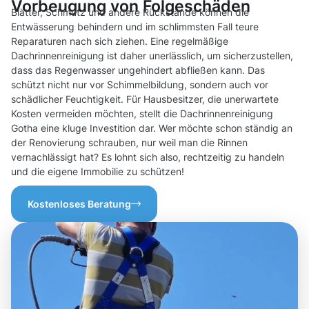
Vorbeugung von Folgeschäden
Blätter, Schmutz und andere Rückstände können die
Entwässerung behindern und im schlimmsten Fall teure
Reparaturen nach sich ziehen. Eine regelmäßige
Dachrinnenreinigung ist daher unerlässlich, um sicherzustellen,
dass das Regenwasser ungehindert abfließen kann. Das
schützt nicht nur vor Schimmelbildung, sondern auch vor
schädlicher Feuchtigkeit. Für Hausbesitzer, die unerwartete
Kosten vermeiden möchten, stellt die Dachrinnenreinigung
Gotha eine kluge Investition dar. Wer möchte schon ständig an
der Renovierung schrauben, nur weil man die Rinnen
vernachlässigt hat? Es lohnt sich also, rechtzeitig zu handeln
und die eigene Immobilie zu schützen!
Kostenloses Beratung