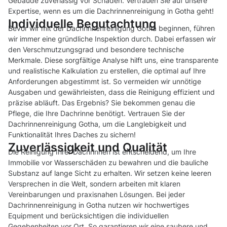
Gebäude zuverlässig vor Schäden. Vertrauen Sie auf unsere
Expertise, wenn es um die Dachrinnenreinigung in Gotha geht!
Individuelle Begutachtung
Bevor wir mit der Dachrinnenreinigung Gotha beginnen, führen
wir immer eine gründliche Inspektion durch. Dabei erfassen wir
den Verschmutzungsgrad und besondere technische
Merkmale. Diese sorgfältige Analyse hilft uns, eine transparente
und realistische Kalkulation zu erstellen, die optimal auf Ihre
Anforderungen abgestimmt ist. So vermeiden wir unnötige
Ausgaben und gewährleisten, dass die Reinigung effizient und
präzise abläuft. Das Ergebnis? Sie bekommen genau die
Pflege, die Ihre Dachrinne benötigt. Vertrauen Sie der
Dachrinnenreinigung Gotha, um die Langlebigkeit und
Funktionalität Ihres Daches zu sichern!
Zuverlässigkeit und Qualität
Die Reinigung Ihrer Dachrinnen ist entscheidend, um Ihre
Immobilie vor Wasserschäden zu bewahren und die bauliche
Substanz auf lange Sicht zu erhalten. Wir setzen keine leeren
Versprechen in die Welt, sondern arbeiten mit klaren
Vereinbarungen und praxisnahen Lösungen. Bei jeder
Dachrinnenreinigung in Gotha nutzen wir hochwertiges
Equipment und berücksichtigen die individuellen
Gegebenheiten vor Ort. So garantieren wir eine saubere und