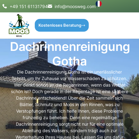
+49 151 61131794
info@moosweg.com
Kostenloses Beratung
Dachrinnenreinigung
Gotha
Die Dachrinnenreinigung Gotha ist ein unerlässlicher
Schritt, um Ihr Zuhause vor Wasserschäden zu schützen.
Wer denkt schon an die Regenrinnen, wenn das Wetter
schön ist? Doch gerade in der Regentage ist eine saubere
Dachrinne entscheidend! Über die Zeit sammeln sich
Blätter, Schmutz und Moos in den Rinnen, was zu
Verstopfungen führt. Ich helfe Ihnen, diese Probleme
frühzeitig zu beheben. Denn eine regelmäßige
Dachrinnenreinigung sorgt nicht nur für eine optimale
Ableitung des Wassers, sondern trägt auch zur
Werterhaltung Ihres Hauses bei. Lassen Sie uns dafür