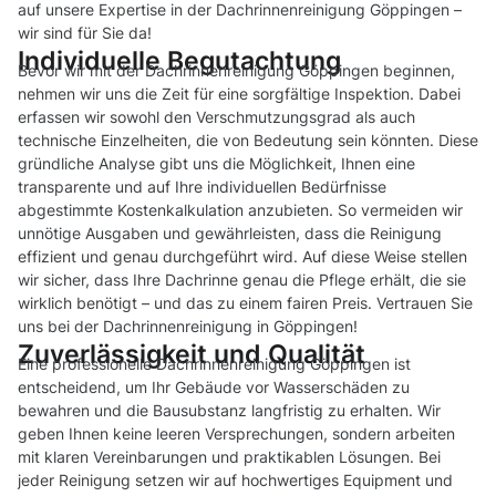
auf unsere Expertise in der Dachrinnenreinigung Göppingen –
wir sind für Sie da!
Individuelle Begutachtung
Bevor wir mit der Dachrinnenreinigung Göppingen beginnen,
nehmen wir uns die Zeit für eine sorgfältige Inspektion. Dabei
erfassen wir sowohl den Verschmutzungsgrad als auch
technische Einzelheiten, die von Bedeutung sein könnten. Diese
gründliche Analyse gibt uns die Möglichkeit, Ihnen eine
transparente und auf Ihre individuellen Bedürfnisse
abgestimmte Kostenkalkulation anzubieten. So vermeiden wir
unnötige Ausgaben und gewährleisten, dass die Reinigung
effizient und genau durchgeführt wird. Auf diese Weise stellen
wir sicher, dass Ihre Dachrinne genau die Pflege erhält, die sie
wirklich benötigt – und das zu einem fairen Preis. Vertrauen Sie
uns bei der Dachrinnenreinigung in Göppingen!
Zuverlässigkeit und Qualität
Eine professionelle Dachrinnenreinigung Göppingen ist
entscheidend, um Ihr Gebäude vor Wasserschäden zu
bewahren und die Bausubstanz langfristig zu erhalten. Wir
geben Ihnen keine leeren Versprechungen, sondern arbeiten
mit klaren Vereinbarungen und praktikablen Lösungen. Bei
jeder Reinigung setzen wir auf hochwertiges Equipment und