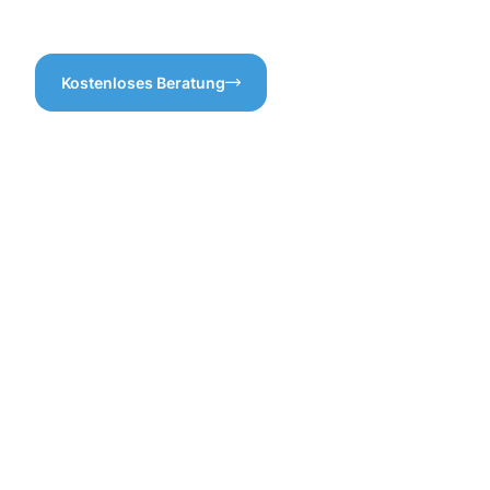
sie erwartet!
Kostenloses Beratung
Die
Vorteile
einer
professione