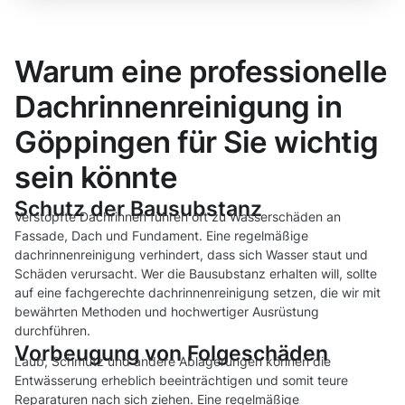
Warum eine professionelle
Dachrinnenreinigung in
Göppingen für Sie wichtig
sein könnte
Schutz der Bausubstanz
Verstopfte Dachrinnen führen oft zu Wasserschäden an
Fassade, Dach und Fundament. Eine regelmäßige
dachrinnenreinigung verhindert, dass sich Wasser staut und
Schäden verursacht. Wer die Bausubstanz erhalten will, sollte
auf eine fachgerechte dachrinnenreinigung setzen, die wir mit
bewährten Methoden und hochwertiger Ausrüstung
durchführen.
Vorbeugung von Folgeschäden
Laub, Schmutz und andere Ablagerungen können die
Entwässerung erheblich beeinträchtigen und somit teure
Reparaturen nach sich ziehen. Eine regelmäßige