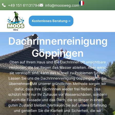
+49 151 61131794
info@moosweg.com
Kostenloses Beratung
Dachrinnenreinigung
Göppingen
Oben auf Ihrem Haus sind die Dachrinnen oft unsichtbare
Heldinnen, die bei Regen das Wasser ableiten. Aber wenn
sie verstopft sind, kann das schnell zu Problemen führen.
Lassen Sie uns die Dachrinnenreinigung Göppingen für Sie
übernehmen! Mit unserer gründlichen Methode sorgen wir
dafür, dass Ihre Dachrinnen wieder frei fließen. Das
schützt nicht nur Ihr Zuhause vor Wasserschäden, sondern
auch die Fassade und das Dach, die so länger in einem
guten Zustand bleiben. Vertrauen Sie auf unsere Erfahrung
und genießen Sie die Klarheit und Sicherheit, die wir