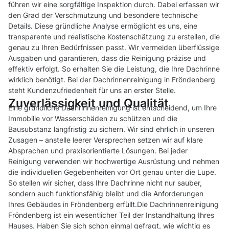
führen wir eine sorgfältige Inspektion durch. Dabei erfassen wir
den Grad der Verschmutzung und besondere technische
Details. Diese gründliche Analyse ermöglicht es uns, eine
transparente und realistische Kostenschätzung zu erstellen, die
genau zu Ihren Bedürfnissen passt. Wir vermeiden überflüssige
Ausgaben und garantieren, dass die Reinigung präzise und
effektiv erfolgt. So erhalten Sie die Leistung, die Ihre Dachrinne
wirklich benötigt. Bei der Dachrinnenreinigung in Fröndenberg
steht Kundenzufriedenheit für uns an erster Stelle.
Zuverlässigkeit und Qualität
Eine gründliche Dachrinnenreinigung ist entscheidend, um Ihre
Immobilie vor Wasserschäden zu schützen und die
Bausubstanz langfristig zu sichern. Wir sind ehrlich in unseren
Zusagen – anstelle leerer Versprechen setzen wir auf klare
Absprachen und praxisorientierte Lösungen. Bei jeder
Reinigung verwenden wir hochwertige Ausrüstung und nehmen
die individuellen Gegebenheiten vor Ort genau unter die Lupe.
So stellen wir sicher, dass Ihre Dachrinne nicht nur sauber,
sondern auch funktionsfähig bleibt und die Anforderungen
Ihres Gebäudes in Fröndenberg erfüllt.Die Dachrinnenreinigung
Fröndenberg ist ein wesentlicher Teil der Instandhaltung Ihres
Hauses. Haben Sie sich schon einmal gefragt, wie wichtig es