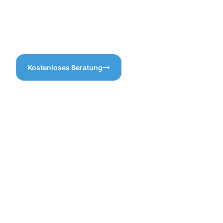
Dachrinnenreinigung
Zusatzleistungen. Ein klarer
Fröndenberg interessiert
und transparenter Prozess –
sind, sind wir nur einen Anruf
darauf können Sie sich
entfernt!
verlassen!
Kostenloses Beratung
Vorteile
einer
professione