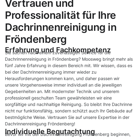
Vertrauen und
Professionalität für Ihre
Dachrinnenreinigung in
Fröndenberg
Erfahrung und Fachkompetenz
Sie suchen nach einem zuverlässigen Service für die
Dachrinnenreinigung in Fröndenberg? Moosweg bringt mehr als
fünf Jahre Erfahrung in diesem Bereich mit. Wir wissen, dass es
bei der Dachrinnenreinigung immer wieder zu
Herausforderungen kommen kann, und daher passen wir
unsere Vorgehensweise immer individuell an die jeweiligen
Gegebenheiten an. Mit modernster Technik und unserem
professionell geschulten Team gewährleisten wir eine
sorgfältige und nachhaltige Reinigung. So bleibt Ihre Dachrinne
nicht nur funktionsfähig, sondern schützt auch Ihr Gebäude auf
bestmögliche Weise. Vertrauen Sie auf unsere Expertise in der
Dachrinnenreinigung Fröndenberg!
Individuelle Begutachtung
Bevor wir mit der Dachrinnenreinigung Fröndenberg beginnen,