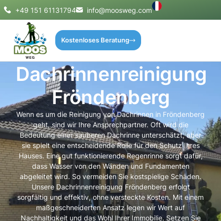
+49 151 61131794
info@moosweg.com
Kostenloses Beratung
Dachrinnenreinigung
Fröndenberg
Wenn es um die Reinigung von Dachrinnen in Fröndenberg
geht, sind wir Ihre Ansprechpartner. Oft wird die
Bedeutung einer sauberen Dachrinne unterschätzt, aber
sie spielt eine entscheidende Rolle für den Schutz Ihres
Hauses. Eine gut funktionierende Regenrinne sorgt dafür,
dass Wasser von den Wänden und Fundamenten
abgeleitet wird. So vermeiden Sie kostspielige Schäden.
Unsere Dachrinnenreinigung Fröndenberg erfolgt
sorgfältig und effektiv, ohne versteckte Kosten. Mit einem
maßgeschneiderten Ansatz legen wir Wert auf
Nachhaltigkeit und das Wohl Ihrer Immobilie. Setzen Sie