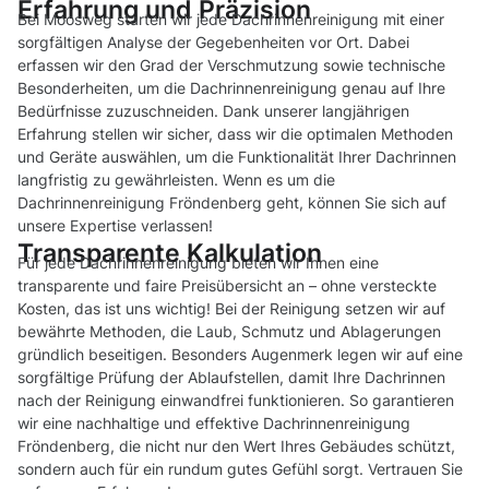
Erfahrung und Präzision
Bei Moosweg starten wir jede Dachrinnenreinigung mit einer
sorgfältigen Analyse der Gegebenheiten vor Ort. Dabei
erfassen wir den Grad der Verschmutzung sowie technische
Besonderheiten, um die Dachrinnenreinigung genau auf Ihre
Bedürfnisse zuzuschneiden. Dank unserer langjährigen
Erfahrung stellen wir sicher, dass wir die optimalen Methoden
und Geräte auswählen, um die Funktionalität Ihrer Dachrinnen
langfristig zu gewährleisten. Wenn es um die
Dachrinnenreinigung Fröndenberg geht, können Sie sich auf
unsere Expertise verlassen!
Transparente Kalkulation
Für jede Dachrinnenreinigung bieten wir Ihnen eine
transparente und faire Preisübersicht an – ohne versteckte
Kosten, das ist uns wichtig! Bei der Reinigung setzen wir auf
bewährte Methoden, die Laub, Schmutz und Ablagerungen
gründlich beseitigen. Besonders Augenmerk legen wir auf eine
sorgfältige Prüfung der Ablaufstellen, damit Ihre Dachrinnen
nach der Reinigung einwandfrei funktionieren. So garantieren
wir eine nachhaltige und effektive Dachrinnenreinigung
Fröndenberg, die nicht nur den Wert Ihres Gebäudes schützt,
sondern auch für ein rundum gutes Gefühl sorgt. Vertrauen Sie