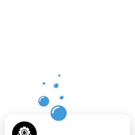
Vorteile
einer
professione
Dachrinnenr
in Frisange