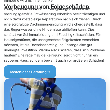
Immobilie wird es Ihnen danken!
Vorbeugung von Folgeschäden
Laub, Schmutz und andere Ablagerungen können die
ordnungsgemäße Entwässerung erheblich beeinträchtigen und
noch dazu kostspielige Reparaturen nach sich ziehen. Durch
eine sorgfältige Dachrinnenreinigung wird sichergestellt, dass
das Regenwasser ohne Hindernisse abfließen kann. Dies
schützt vor Schimmelbildung und Feuchtigkeitsschäden. Für
Hauseigentümer, die unangenehme Folgekosten vermeiden
möchten, ist die Dachrinnenreinigung Frisange eine gut
überlegte Investition. Warum also riskieren, dass sich Probleme
häufen? Eine regelmäßige Reinigung sorgt nicht nur für ein
sauberes Haus, sondern bewahrt auch vor größeren Schäden!
Kostenloses Beratung