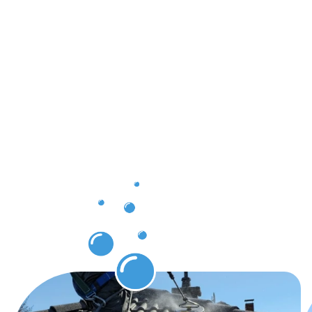
Ergebnisse,
die Sie
nach der
Dachrinnenr
in Frisange
erwarten
dürfen