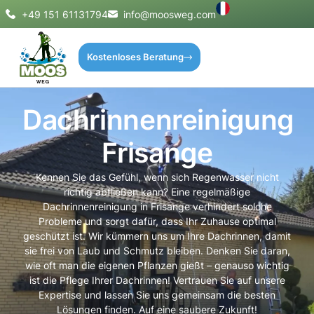
+49 151 61131794
info@moosweg.com
Kostenloses Beratung
Dachrinnenreinigung
Frisange
Kennen Sie das Gefühl, wenn sich Regenwasser nicht
richtig abfließen kann? Eine regelmäßige
Dachrinnenreinigung in Frisange verhindert solche
Probleme und sorgt dafür, dass Ihr Zuhause optimal
geschützt ist. Wir kümmern uns um Ihre Dachrinnen, damit
sie frei von Laub und Schmutz bleiben. Denken Sie daran,
wie oft man die eigenen Pflanzen gießt – genauso wichtig
ist die Pflege Ihrer Dachrinnen! Vertrauen Sie auf unsere
Expertise und lassen Sie uns gemeinsam die besten
Lösungen finden. Auf eine saubere Zukunft!