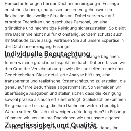
Herausforderungen bei der Dachrinnenreinigung in Frisange
entstehen können, und passen unsere Vorgehensweisen
flexibel an die jeweilige Situation an. Dabei setzen wir auf
erprobte Techniken und geschultes Personal, um eine
gründliche und nachhaltige Reinigung sicherzustellen. So bleibt
Ihre Dachrinne nicht nur funktionsfähig, sondern schützt auch
Ihr Gebäude zuverlässig. Vertrauen Sie auf unsere Expertise in
der Dachrinnenreinigung Frisange!
Individuelle Begutachtung
Bevor wir mit der Dachrinnenreinigung in Frisange beginnen,
führen wir eine gründliche Inspektion durch. Dabei erfassen wir
den Grad der Verschmutzung sowie die speziellen technischen
Gegebenheiten. Diese detaillierte Analyse hilft uns, eine
transparente und realistische Kostenschätzung zu erstellen, die
genau auf Ihre Bedürfnisse abgestimmt ist. So vermeiden wir
überflüssige Ausgaben und stellen sicher, dass die Reinigung
sowohl präzise als auch effizient erfolgt. Schließlich bekommen
Sie genau die Leistung, die Ihre Dachrinne wirklich benötigt.
Warum sollten Sie sich mit weniger zufriedengeben? In Frisange
kümmern wir uns um Ihre Dachrinnen wie um unsere eigenen!
Zuverlässigkeit und Qualität
Die Dachrinnenreinigung Frisange unterstützt Sie dabei, Ihr